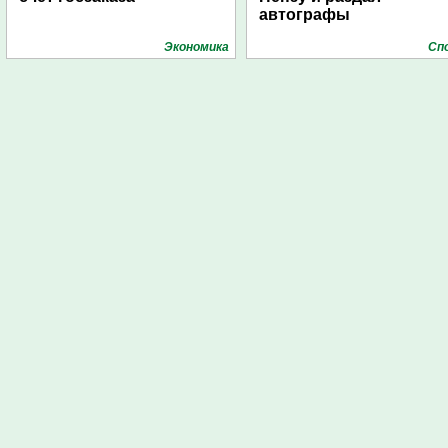
автографы
Экономика
Сп