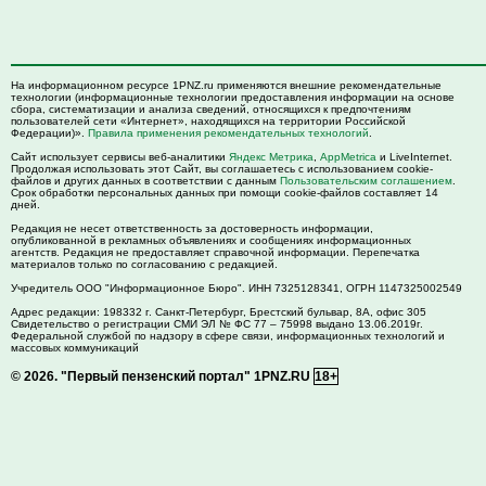
На информационном ресурсе 1PNZ.ru применяются внешние рекомендательные
технологии (информационные технологии предоставления информации на основе
сбора, систематизации и анализа сведений, относящихся к предпочтениям
пользователей сети «Интернет», находящихся на территории Российской
Федерации)».
Правила применения рекомендательных технологий
.
Сайт использует сервисы веб-аналитики
Яндекс Метрика
,
AppMetrica
и LiveInternet.
Продолжая использовать этот Сайт, вы соглашаетесь с использованием cookie-
файлов и других данных в соответствии с данным
Пользовательским соглашением
.
Срок обработки персональных данных при помощи cookie-файлов составляет 14
дней.
Редакция не несет ответственность за достоверность информации,
опубликованной в рекламных объявлениях и сообщениях информационных
агентств. Редакция не предоставляет справочной информации. Перепечатка
материалов только по согласованию с редакцией.
Учредитель ООО "Информационное Бюро". ИНН 7325128341, ОГРН 1147325002549
Адрес редакции:
198332
г. Санкт-Петербург,
Брестский бульвар, 8А, офис 305
Свидетельство о регистрации СМИ ЭЛ № ФС 77 – 75998 выдано 13.06.2019г.
Федеральной службой по надзору в сфере связи, информационных технологий и
массовых коммуникаций
© 2026.
"Первый пензенский портал" 1PNZ.RU
18+