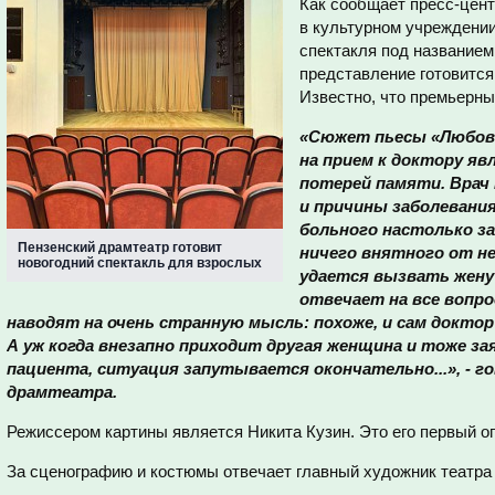
Как сообщает пресс-цент
в культурном учреждении
спектакля под названием
представление готовится
Известно, что премьерные
«Сюжет пьесы «Любовь
на прием к доктору я
потерей памяти. Вра
и причины заболевани
больного настолько з
Пензенский драмтеатр готовит
ничего внятного от не
новогодний спектакль для взрослых
удается вызвать жену 
отвечает на все вопрос
наводят на очень странную мысль: похоже, и сам докто
А уж когда внезапно приходит другая женщина и тоже за
пациента, ситуация запутывается окончательно...», - го
драмтеатра.
Режиссером картины является Никита Кузин. Это его первый оп
За сценографию и костюмы отвечает главный художник театра