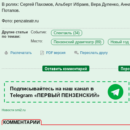
В ролях: Сергей Пахомов, Альберт Ибраев, Вера Дупенко, Анн
Потапов.
Фото: penzateatr.ru
Другие статьи
Событие:
Спектакль (34)
по темам:
Место:
Пензенский драмтеатр (89)
Новый год 
Распечатать
PDF версия
Переслать другу
Оставить комментарий
Пере
Новости smi2.ru
КОММЕНТАРИИ