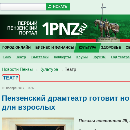
ПЕРВЫЙ
ПЕНЗЕНСКИЙ
ПОРТАЛ
ГОРОД ОНЛАЙН
БИЗНЕС И ФИНАНСЫ
КУЛЬТУРА
ЗДОРОВЬЕ
О
Кино
Театр
Выставки
Концерты
Клубы
Туризм
Год театра
Новости Пензы
→
Культура
→
Театр
ТЕАТР
16 ноября 2017, 10:36
Пензенский драмтеатр готовит н
для взрослых
Показы состоятся 28, 2