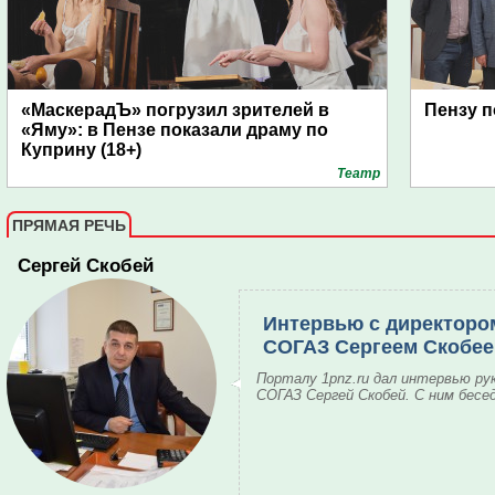
«МаскерадЪ» погрузил зрителей в
Пензу п
«Яму»: в Пензе показали драму по
Куприну (18+)
Театр
ПРЯМАЯ РЕЧЬ
Сергей Скобей
Интервью с директоро
СОГАЗ Сергеем Скобе
Порталу 1pnz.ru дал интервью ру
СОГАЗ Сергей Скобей. С ним бесе