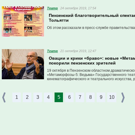
Театр
24 октября 2019, 17:54
Пензенский благотворительный спектак
Тольятти
Об этом рассказали в пресс-службе правительства
Театр
21 октября 2019, 12:47
Овации и крики «браво»: новые «Мет
покорили пензенских зрителей
19 октября в Пензенском областном драматическо
«Метаморфозы-5: Ведьма» Государственного теат
кинематографического и театрального искусства, 
1
2
3
4
5
6
7
8
9
10