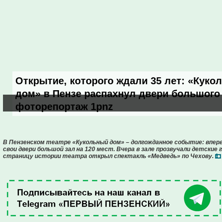
Открытие, которого ждали 35 лет: «Куко
дом» в Пензе распахнул двери большого 
фоторепортаж 1pnz
В Пензенском театре «Кукольный дом» – долгожданное событие: вперв
свои двери большой зал на 120 мест. Вчера в зале прозвучали детские
страницу истории театра открыл спектакль «Медведь» по Чехову.