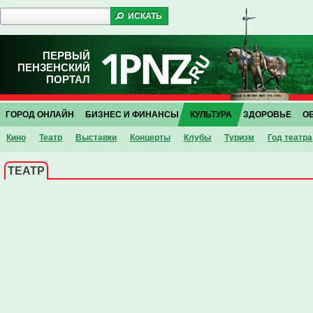
ПЕРВЫЙ
ПЕНЗЕНСКИЙ
ПОРТАЛ
ГОРОД ОНЛАЙН
БИЗНЕС И ФИНАНСЫ
КУЛЬТУРА
ЗДОРОВЬЕ
О
Кино
Театр
Выставки
Концерты
Клубы
Туризм
Год театра
ТЕАТР