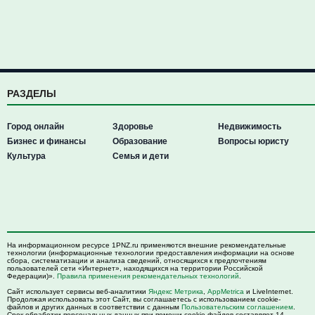
РАЗДЕЛЫ
Город онлайн
Здоровье
Недвижимость
Бизнес и финансы
Образование
Вопросы юристу
Культура
Семья и дети
На информационном ресурсе 1PNZ.ru применяются внешние рекомендательные
технологии (информационные технологии предоставления информации на основе
сбора, систематизации и анализа сведений, относящихся к предпочтениям
пользователей сети «Интернет», находящихся на территории Российской
Федерации)».
Правила применения рекомендательных технологий
.
Сайт использует сервисы веб-аналитики
Яндекс Метрика
,
AppMetrica
и LiveInternet.
Продолжая использовать этот Сайт, вы соглашаетесь с использованием cookie-
файлов и других данных в соответствии с данным
Пользовательским соглашением
.
Срок обработки персональных данных при помощи cookie-файлов составляет 14