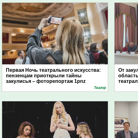
Первая Ночь театрального искусства:
От заку
пензенцам приоткрыли тайны
область
закулисья – фоторепортаж 1pnz
театра
Театр