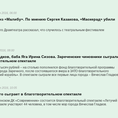
 2016, 06:00
з «Малибу». По мнению Сергея Казакова, «Маскерад» убили
ого Драмтеатра рассказал, что случилось с театральным фестивалем
016, 08:00
дков, баба Яга Ирина Сизова. Зареченские чиновники сыграл
ительном спектакле
тысяч рублей – на столько пополнился фонд благотворительной программы
орода Заречного, после состоявшегося вчера в ЗАТО благотворительного
ий корабль». В спектакле сыграли все первые лица города – Вячеслав Гладков
Ирина Сизова.
 2016, 10:05
го сыграет в благотворительном спектакле
ченском ДК «Современник» состоится благотворительный спектаклю «Летучий
такле участвуют 44 человека, в том числе мэр города Вячеслав Гладков.