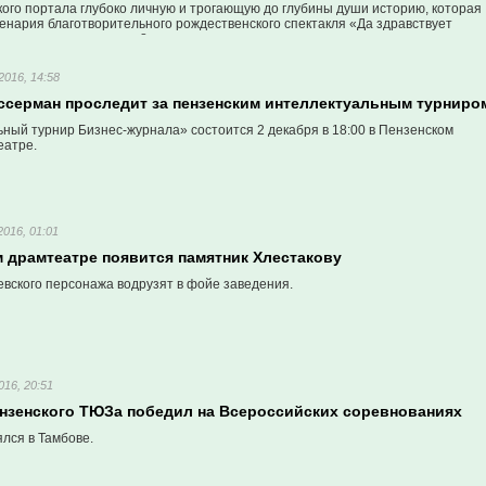
кого портала глубоко личную и трогающую до глубины души историю, которая
ценария благотворительного рождественского спектакля «Да здравствует
цы смогут увидеть его 8 января.
2016, 14:58
ссерман проследит за пензенским интеллектуальным турниро
ьный турнир Бизнес-журнала» состоится 2 декабря в 18:00 в Пензенском
еатре.
2016, 01:01
м драмтеатре появится памятник Хлестакову
евского персонажа водрузят в фойе заведения.
016, 20:51
ензенского ТЮЗа победил на Всероссийских соревнованиях
лся в Тамбове.