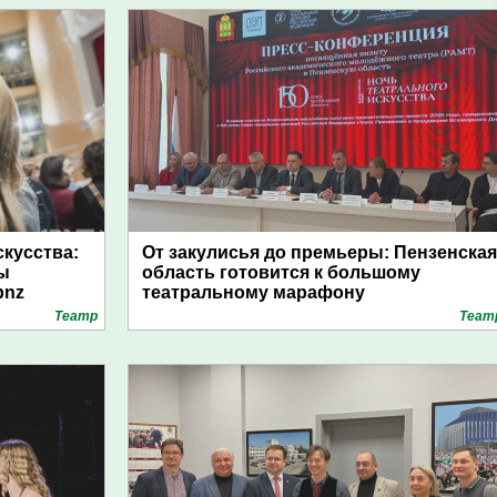
скусства:
От закулисья до премьеры: Пензенская
ы
область готовится к большому
pnz
театральному марафону
Театр
Теат