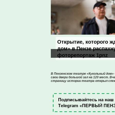
Открытие, которого ж
дом» в Пензе распахн
фоторепортаж 1pnz
В Пензенском театре «Кукольный дом» –
свои двери большой зал на 120 мест. Вч
страницу истории театра открыл спек