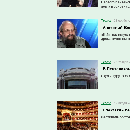
Первого пензенс
легла в основу с
любовь!». Пензен
Театр
23 ноября 
Анатолий Ва
«II Интеллектуал
драматическом т
Театр
11 ноября 
В Пензенско
Скульптуру гогол
Театр
8 ноября 2
Спектакль п
Фестиваль состоя