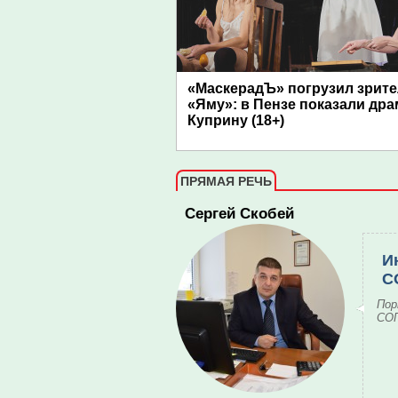
«МаскерадЪ» погрузил зрите
«Яму»: в Пензе показали дра
Куприну (18+)
ПРЯМАЯ РЕЧЬ
Сергей Скобей
И
С
Пор
СОГ