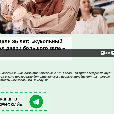
дали 35 лет: «Кукольный
ул двери большого зала –
2
/65
 долгожданное событие: впервые с 1991 года для зрителей распахнул
ера в зале прозвучали детские голоса и первые аплодисменты – новую
такль «Медведь» по Чехову.