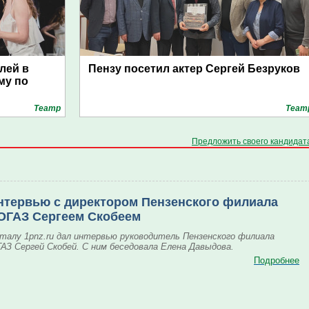
лей в
Пензу посетил актер Сергей Безруков
му по
Театр
Теат
Предложить своего кандидат
нтервью с директором Пензенского филиала
ОГАЗ Сергеем Скобеем
талу 1pnz.ru дал интервью руководитель Пензенского филиала
АЗ Сергей Скобей. С ним беседовала Елена Давыдова.
Подробнее