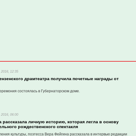
 2016, 12:35
ензенского драмтеатра получила почетные награды от
еремония состоялась в Губернаторском доме.
 2016, 06:00
 рассказала личную историю, которая легла в основу
ельного рождественского спектакля
ления культуры, поэтесса Вера Фейгина рассказала в интервью редакции