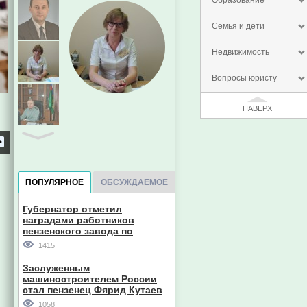
Образование
Семья и дети
Недвижимость
Вопросы юристу
НАВЕРХ
Евгений Пазечко
ПОПУЛЯРНОЕ
ОБСУЖДАЕМОЕ
Губернатор отметил
наградами работников
пензенского завода по
производству станков
1415
Главный судебный пристав
Заслуженным
Пензенской области
машиностроителем России
стал пензенец Фярид Кутаев
1058