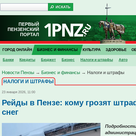
ПЕРВЫЙ
ПЕНЗЕНСКИЙ
ПОРТАЛ
ГОРОД ОНЛАЙН
БИЗНЕС И ФИНАНСЫ
КУЛЬТУРА
ЗДОРОВЬЕ
О
Банки
Кредиты
Бюджет
Бизнес
Налоги и штрафы
Авто
Новости Пензы
→
Бизнес и финансы
→
Налоги и штрафы
НАЛОГИ И ШТРАФЫ
23 января 2026, 11:00
Рейды в Пензе: кому грозят штр
снег
Подробности
администрац