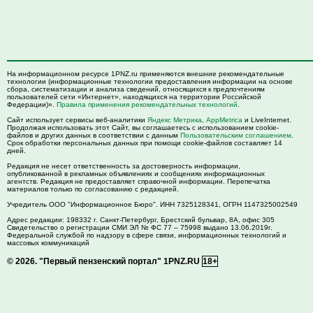
На информационном ресурсе 1PNZ.ru применяются внешние рекомендательные
технологии (информационные технологии предоставления информации на основе
сбора, систематизации и анализа сведений, относящихся к предпочтениям
пользователей сети «Интернет», находящихся на территории Российской
Федерации)».
Правила применения рекомендательных технологий
.
Сайт использует сервисы веб-аналитики
Яндекс Метрика
,
AppMetrica
и LiveInternet.
Продолжая использовать этот Сайт, вы соглашаетесь с использованием cookie-
файлов и других данных в соответствии с данным
Пользовательским соглашением
.
Срок обработки персональных данных при помощи cookie-файлов составляет 14
дней.
Редакция не несет ответственность за достоверность информации,
опубликованной в рекламных объявлениях и сообщениях информационных
агентств. Редакция не предоставляет справочной информации. Перепечатка
материалов только по согласованию с редакцией.
Учредитель ООО "Информационное Бюро". ИНН 7325128341, ОГРН 1147325002549
Адрес редакции:
198332
г. Санкт-Петербург,
Брестский бульвар, 8А, офис 305
Свидетельство о регистрации СМИ ЭЛ № ФС 77 – 75998 выдано 13.06.2019г.
Федеральной службой по надзору в сфере связи, информационных технологий и
массовых коммуникаций
© 2026.
"Первый пензенский портал" 1PNZ.RU
18+