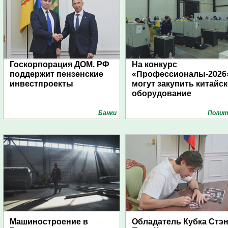
Госкорпорация ДОМ. РФ
На конкурс
поддержит пензенские
«Профессионалы-2026
инвестпроекты
могут закупить китайс
оборудование
Банки
Полит
Машиностроение в
Обладатель Кубка Стэ