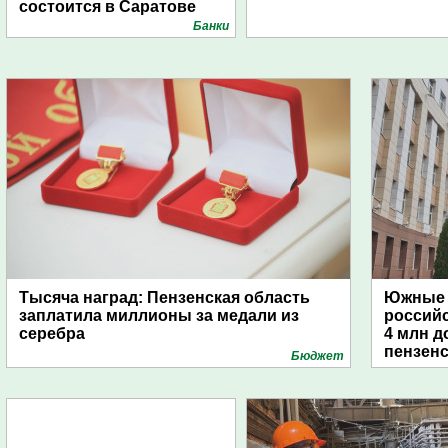
состоится в Саратове
Банки
Тысяча наград: Пензенская область
Южные 
заплатила миллионы за медали из
россий
серебра
4 млн д
пензенс
Бюджет