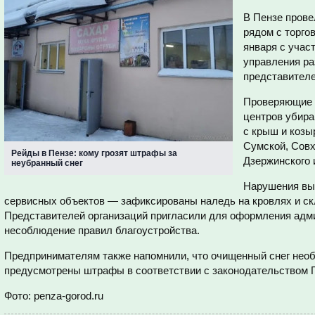
В Пензе прове
рядом с торго
января с учас
управления ра
представителе
Проверяющие о
центров убира
с крыш и козы
Сумской, Совх
Рейды в Пензе: кому грозят штрафы за
Дзержинского 
неубранный снег
Нарушения выя
сервисных объектов — зафиксированы наледь на кровлях и скл
Представителей организаций пригласили для оформления адм
несоблюдение правил благоустройства.
Предпринимателям также напомнили, что очищенный снег необ
предусмотрены штрафы в соответствии с законодательством П
Фото: penza-gorod.ru