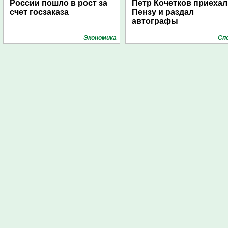
России пошло в рост за
Петр Кочетков приехал
счет госзаказа
Пензу и раздал
автографы
Экономика
Сп