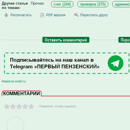
Другие статьи
Прочее:
снег (244)
проверка (375)
админис
по темам:
Распечатать
PDF версия
Переслать другу
Оставить комментарий
Пере
Новости smi2.ru
КОММЕНТАРИИ
- Нажмите ,чтобы оценить