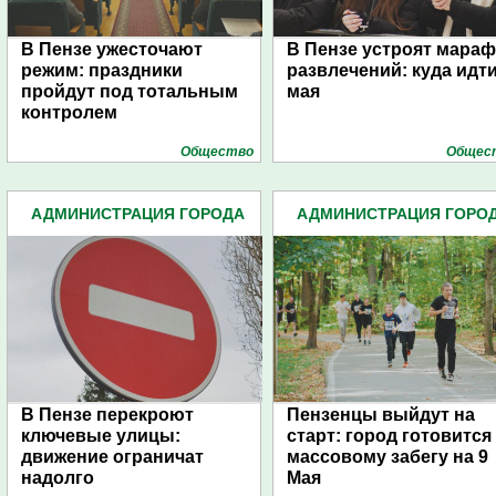
В Пензе ужесточают
В Пензе устроят мара
режим: праздники
развлечений: куда идти
пройдут под тотальным
мая
контролем
Общество
Общес
АДМИНИСТРАЦИЯ ГОРОДА
АДМИНИСТРАЦИЯ ГОРО
(4939)
(4939)
В Пензе перекроют
Пензенцы выйдут на
ключевые улицы:
старт: город готовится 
движение ограничат
массовому забегу на 9
надолго
Мая