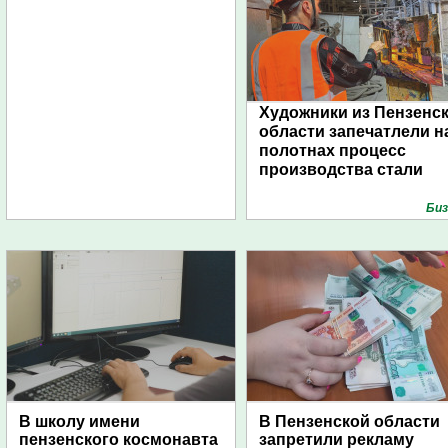
Художники из Пензенс
области запечатлели н
полотнах процесс
производства стали
Биз
В школу имени
В Пензенской области
пензенского космонавта
запретили рекламу