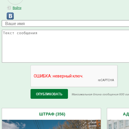
Войти
Максимальная длина сообщения 600 си
ШТРАФ (356)
АД