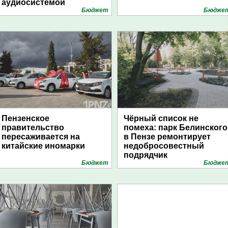
аудиосистемой
Бюджет
Бюдже
Пензенское
Чёрный список не
правительство
помеха: парк Белинского
пересаживается на
в Пензе ремонтирует
китайские иномарки
недобросовестный
подрядчик
Бюджет
Бюдже