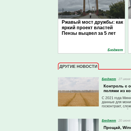
Ржавый мост дружбы: как
яркий проект властей
Пензы выцвел за 5 лет
Бюджет
ДРУГИЕ НОВОСТИ
Бюджет
27 июня 
Контроль с 
полями из к
С 2021 года Мини
данные для мони
госконтракт, сло
зондирование Зе
Бюджет
20 июня 
Прощай, Win