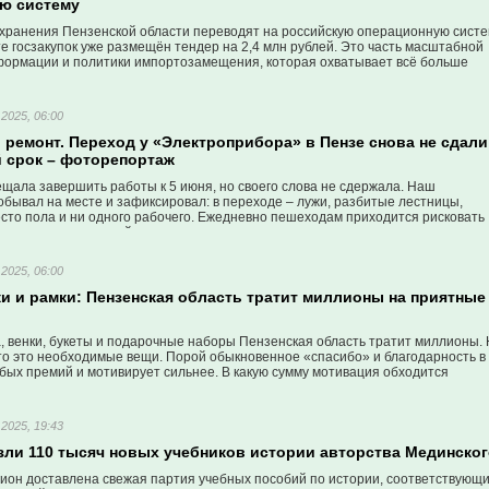
ю систему
хранения Пензенской области переводят на российскую операционную сист
е госзакупок уже размещён тендер на 2,4 млн рублей. Это часть масштабной
ормации и политики импортозамещения, которая охватывает всё больше
2025, 06:00
 ремонт. Переход у «Электроприбора» в Пензе снова не сдали
 срок – фоторепортаж
щала завершить работы к 5 июня, но своего слова не сдержала. Наш
бывал на месте и зафиксировал: в переходе – лужи, разбитые лестницы,
есто пола и ни одного рабочего. Ежедневно пешеходам приходится рисковать
аясь в недоделанный переход.
2025, 06:00
и и рамки: Пензенская область тратит миллионы на приятные
, венки, букеты и подарочные наборы Пензенская область тратит миллионы.
что это необходимые вещи. Порой обыкновенное «спасибо» и благодарность в
бых премий и мотивирует сильнее. В какую сумму мотивация обходится
2025, 19:43
езли 110 тысяч новых учебников истории авторства Мединско
гион доставлена свежая партия учебных пособий по истории, соответствующ