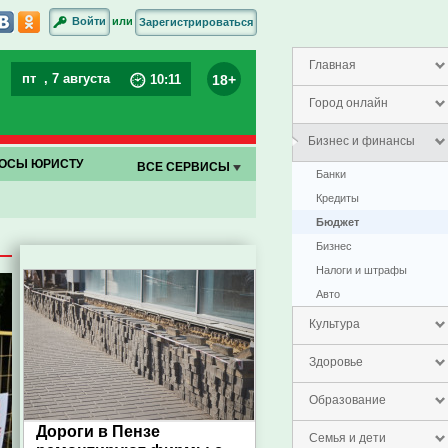
или
Войти
Зарегистрироваться
Главная
пт
, 7 августа
18+
10
:
11
Город онлайн
Бизнес и финансы
ОСЫ ЮРИСТУ
ВСЕ СЕРВИСЫ
Банки
Кредиты
Бюджет
Бизнес
Налоги и штрафы
Авто
Культура
Здоровье
Образование
Дороги в Пензе
Семья и дети