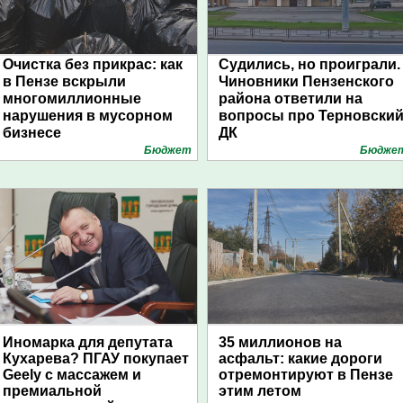
Очистка без прикрас: как
Судились, но проиграли.
в Пензе вскрыли
Чиновники Пензенского
многомиллионные
района ответили на
нарушения в мусорном
вопросы про Терновски
бизнесе
ДК
Бюджет
Бюдже
Иномарка для депутата
35 миллионов на
Кухарева? ПГАУ покупает
асфальт: какие дороги
Geely с массажем и
отремонтируют в Пензе
премиальной
этим летом