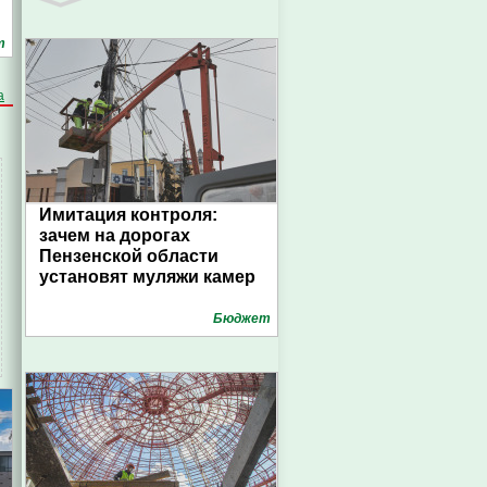
т
а
Главный судебный пристав
Пензенской области
Имитация контроля:
зачем на дорогах
Пензенской области
установят муляжи камер
Бюджет