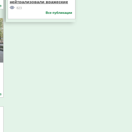
нейтрализовали вражеские
т
дроны
823
Все публикации
т