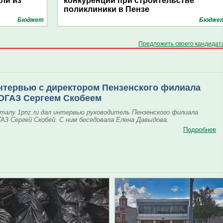
ли из
конкуренции при строительстве
поликлиники в Пензе
Бюджет
Бюдже
Предложить своего кандидат
нтервью с директором Пензенского филиала
ОГАЗ Сергеем Скобеем
талу 1pnz.ru дал интервью руководитель Пензенского филиала
АЗ Сергей Скобей. С ним беседовала Елена Давыдова.
Подробнее