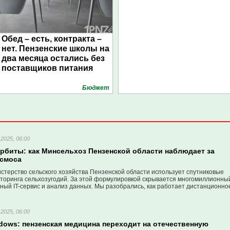
Обед – есть, контракта –
нет. Пензенские школы на
два месяца остались без
поставщиков питания
Бюджет
2025, 06:00
орбиты: как Минсельхоз Пензенской области наблюдает за
осмоса
стерство сельского хозяйства Пензенской области использует спутниковые
торинга сельхозугодий. За этой формулировкой скрывается многомиллионны
жный IT-сервис и анализ данных. Мы разобрались, как работает дистанционно
мли и зачем оно нужно региональному аграрному ведомству.
2025, 06:00
dows: пензенская медицина переходит на отечественную