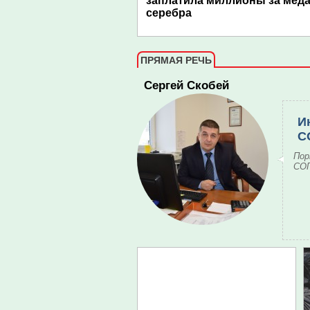
заплатила миллионы за меда
серебра
ПРЯМАЯ РЕЧЬ
Сергей Скобей
И
С
Пор
СОГ