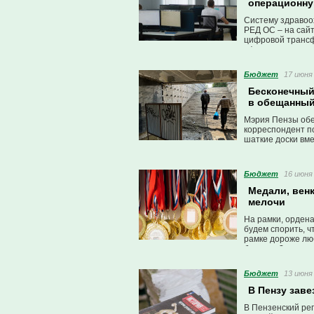
операционну
Систему здравоо
РЕД ОС – на сайт
цифровой трансф
сфер.
Бюджет
17 июня 
Бесконечный
в обещанный
Мэрия Пензы обе
корреспондент по
шаткие доски вм
здоровьем, спуск
Бюджет
16 июня 
Медали, венк
мелочи
На рамки, ордена
будем спорить, 
рамке дороже лю
бюджету?
Бюджет
13 июня 
В Пензу зав
В Пензенский ре