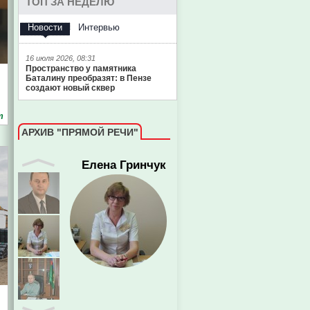
ТОП ЗА НЕДЕЛЮ
Елена Гринчук
Новости
Интервью
16 июля 2026, 08:31
Пространство у памятника
Баталину преобразят: в Пензе
создают новый сквер
т
АРХИВ "ПРЯМОЙ РЕЧИ"
Евгений Пазечко