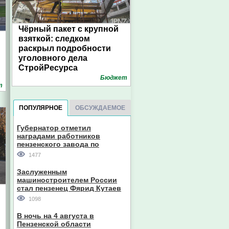
Чёрный пакет с крупной
взяткой: следком
раскрыл подробности
уголовного дела
й
СтройРесурса
Бюджет
т
ПОПУЛЯРНОЕ
ОБСУЖДАЕМОЕ
Губернатор отметил
наградами работников
пензенского завода по
производству станков
1477
Заслуженным
машиностроителем России
стал пензенец Фярид Кутаев
1098
В ночь на 4 августа в
Пензенской области