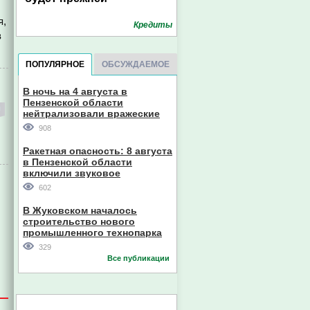
я,
Кредиты
в
ПОПУЛЯРНОЕ
ОБСУЖДАЕМОЕ
В ночь на 4 августа в
Пензенской области
нейтрализовали вражеские
дроны
908
Ракетная опасность: 8 августа
в Пензенской области
включили звуковое
оповещение
602
В Жуковском началось
строительство нового
промышленного технопарка
329
Все публикации