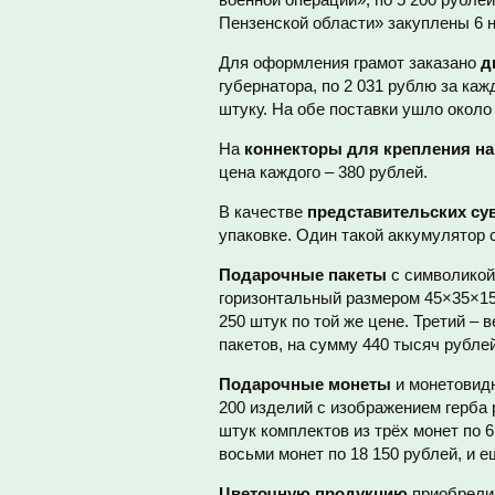
Пензенской области» закуплены 6 
Для оформления грамот заказано
д
губернатора, по 2 031 рублю за каж
штуку. На обе поставки ушло около
На
коннекторы для крепления на
цена каждого – 380 рублей.
В качестве
представительских су
упаковке. Один такой аккумулятор 
Подарочные пакеты
с символикой
горизонтальный размером 45×35×15 
250 штук по той же цене. Третий – 
пакетов, на сумму 440 тысяч рублей
Подарочные монеты
и монетовидн
200 изделий с изображением герба 
штук комплектов из трёх монет по 6 
восьми монет по 18 150 рублей, и е
Цветочную продукцию
приобрели 