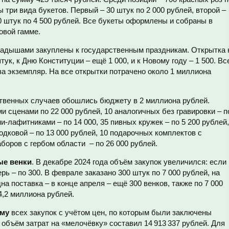
ы три вида букетов. Первый – 30 штук по 2 000 рублей, второй –
30 штук по 4 500 рублей. Все букеты оформлены и собраны в
овой гамме.
адышами закуплены к государственным праздникам. Открытка 
ук, к Дню Конституции – ещё 1 000, и к Новому году – 1 500. Вс
 за экземпляр. На все открытки потрачено около 1 миллиона
твенных случаев обошлись бюджету в 2 миллиона рублей.
и сценами по 22 000 рублей, 10 аналогичных без гравировки – п
и-лафитниками – по 14 000, 35 пивных кружек – по 5 200 рублей,
одковой – по 13 000 рублей, 10 подарочных комплектов с
аборов с гербом области – по 26 000 рублей.
ые венки
. В декабре 2024 года объём закупок увеличился: если
ерь – по 300. В феврале заказано 300 штук по 7 000 рублей, на
а поставка – в конце апреля – ещё 300 венков, также по 7 000
4,2 миллиона рублей.
мму
всех закупок с учётом цен, по которым были заключены
объём затрат на «мелочёвку» составил 14 913 337 рублей. Для