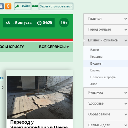
или
Войти
Зарегистрироваться
Главная
сб
, 8 августа
18+
04
:
25
Город онлайн
Бизнес и финансы
ОСЫ ЮРИСТУ
ВСЕ СЕРВИСЫ
Банки
Кредиты
Бюджет
Бизнес
Налоги и штрафы
ова
Авто
0
Культура
Здоровье
Образование
Переход у
Семья и дети
Электроприбора в Пензе