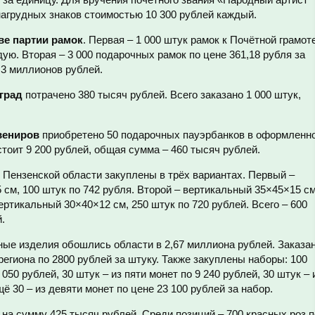
нагрудных знаков стоимостью 10 300 рублей каждый.
ве партии рамок
. Первая – 1 000 штук рамок к Почётной грамот
дую. Вторая – 3 000 подарочных рамок по цене 361,18 рубля за
 3 миллионов рублей.
град
потрачено 380 тысяч рублей. Всего заказано 1 000 штук,
вениров
приобретено 50 подарочных пауэрбанков в оформленн
стоит 9 200 рублей, общая сумма – 460 тысяч рублей.
 Пензенской области закуплены в трёх вариантах. Первый –
см, 100 штук по 742 рубля. Второй – вертикальный 35×45×15 см
вертикальный 30×40×12 см, 250 штук по 720 рублей. Всего – 600
.
ые изделия обошлись области в 2,67 миллиона рублей. Заказа
региона по 2800 рублей за штуку. Также закуплены наборы: 100
050 рублей, 30 штук – из пяти монет по 9 240 рублей, 30 штук – 
щё 30 – из девяти монет по цене 23 100 рублей за набор.
на сумму 425 тысяч рублей. Среди позиций – 700 красных роз п