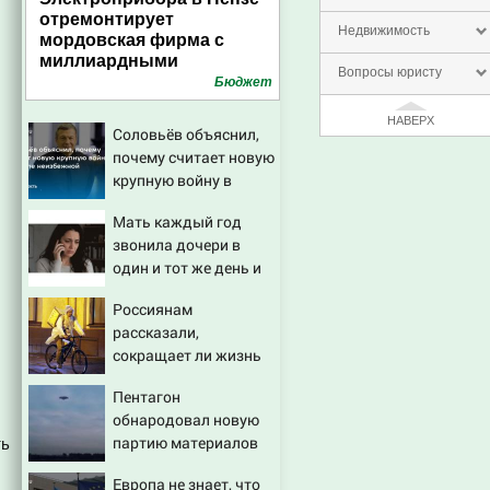
отремонтирует
Недвижимость
мордовская фирма с
миллиардными
Вопросы юристу
выручками
Бюджет
НАВЕРХ
Соловьёв объяснил,
почему считает новую
крупную войну в
Европе неизбежной
Мать каждый год
звонила дочери в
один и тот же день и
молчала — причина
Россиянам
раскрылась слишком
рассказали,
поздно: история
сокращает ли жизнь
одной семьи
ночная работа
Пентагон
обнародовал новую
партию материалов
ть
об НЛО - Новости на
Европа не знает, что
Вести.ru