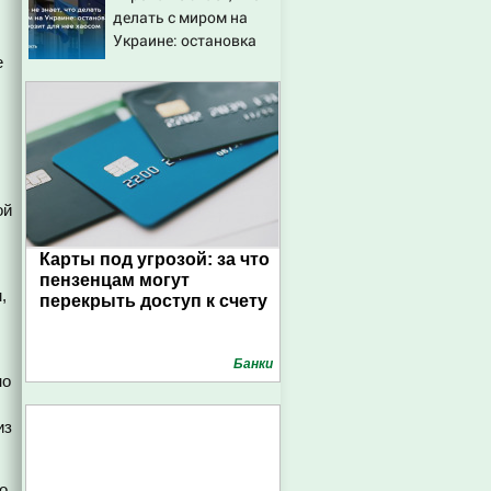
делать с миром на
Украине: остановка
е
боев грозит для нее
хаосом
ой
Карты под угрозой: за что
пензенцам могут
,
перекрыть доступ к счету
Банки
но
из
о