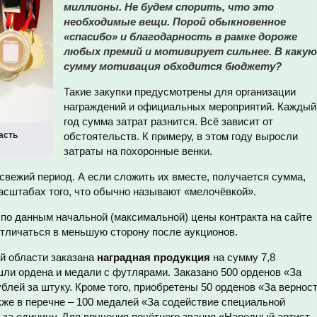
миллионы. Не будем спорить, что это
необходимые вещи. Порой обыкновенное
«спасибо» и благодарность в рамке дороже
любых премий и мотивирует сильнее. В какую
сумму мотивация обходится бюджету?
Такие закупки предусмотрены для организации
награждений и официальных мероприятий. Каждый
год сумма затрат разнится. Всё зависит от
асть
обстоятельств. К примеру, в этом году выросли
затраты на похоронные венки.
свежий период. А если сложить их вместе, получается сумма,
асштабах того, что обычно называют «мелочёвкой».
по данным начальной (максимальной) цены контракта на сайте
отличаться в меньшую сторону после аукционов.
й области заказана
наградная продукция
на сумму 7,8
шли ордена и медали с футлярами. Заказано 500 орденов «За
ублей за штуку. Кроме того, приобретены 50 орденов «За вернос
акже в перечне – 100 медалей «За содействие специальной
й за единицу. Для вручения почётного звания «Народный артист