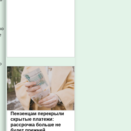
ко
е
о
Пензенцам перекрыли
скрытые платежи:
рассрочка больше не
будет прежней