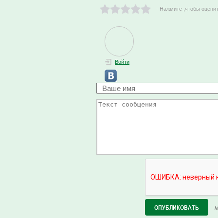
- Нажмите ,чтобы оцени
Войти
М