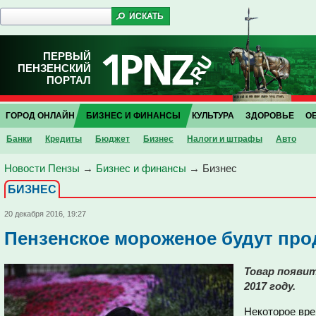
ПЕРВЫЙ
ПЕНЗЕНСКИЙ
ПОРТАЛ
ГОРОД ОНЛАЙН
БИЗНЕС И ФИНАНСЫ
КУЛЬТУРА
ЗДОРОВЬЕ
О
Банки
Кредиты
Бюджет
Бизнес
Налоги и штрафы
Авто
Новости Пензы
→
Бизнес и финансы
→
Бизнес
БИЗНЕС
20 декабря 2016, 19:27
Пензенское мороженое будут про
Товар появит
2017 году.
Некоторое вре