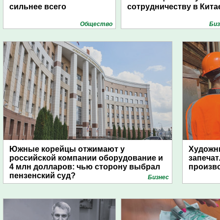
сильнее всего
сотрудничеству в Кита
Общество
Биз
Южные корейцы отжимают у
Художни
российской компании оборудование и
запечат
4 млн долларов: чью сторону выбрал
произво
пензенский суд?
Бизнес