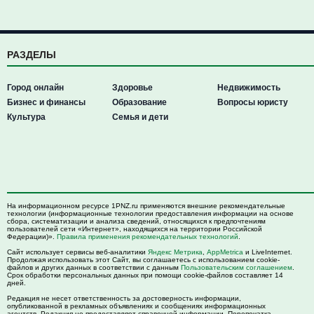
РАЗДЕЛЫ
Город онлайн
Здоровье
Недвижимость
Бизнес и финансы
Образование
Вопросы юристу
Культура
Семья и дети
На информационном ресурсе 1PNZ.ru применяются внешние рекомендательные
технологии (информационные технологии предоставления информации на основе
сбора, систематизации и анализа сведений, относящихся к предпочтениям
пользователей сети «Интернет», находящихся на территории Российской
Федерации)».
Правила применения рекомендательных технологий
.
Сайт использует сервисы веб-аналитики
Яндекс Метрика
,
AppMetrica
и LiveInternet.
Продолжая использовать этот Сайт, вы соглашаетесь с использованием cookie-
файлов и других данных в соответствии с данным
Пользовательским соглашением
.
Срок обработки персональных данных при помощи cookie-файлов составляет 14
дней.
Редакция не несет ответственность за достоверность информации,
опубликованной в рекламных объявлениях и сообщениях информационных
агентств. Редакция не предоставляет справочной информации. Перепечатка