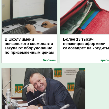
В школу имени
Более 13 тысяч
пензенского космонавта
пензенцев оформили
закупают оборудование
самозапрет на кредит
по приземлённым ценам
Бюджет
Кред