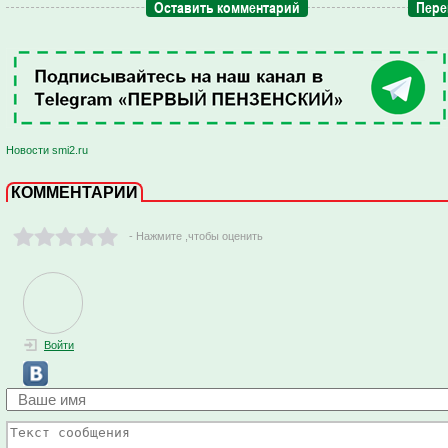
Оставить комментарий
Пере
Новости smi2.ru
КОММЕНТАРИИ
- Нажмите ,чтобы оценить
Войти