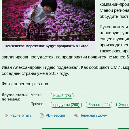
компаний-прои
главой регион
обсудить пост
Руководители 
планируют уве
существующих
производствен
Пензенское мороженое будут продавать в Китае
также расшир
запланированное удастся, на предприятии появится не менее 5
Иван Александрович идею поддержал. Как сообщают СМИ, мор
соседней страны уже в 2017 году.
Фото: supercoolpics.com
Другие статьи
Место:
Китай (78)
по темам:
Прочее:
продукты (268)
бизнес (244)
Экспо
Распечатать
PDF версия
Переслать другу