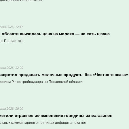
доставлена Пензастатом.
рта 2026, 12:17
 области снизилась цена на молоко — но есть нюанс
 в Пензастате.
рта 2026, 12:00
запретил продавать молочные продукты без «Честного знака»
лением Роспотребнадзора по Пензенской области.
рта 2026, 10:00
метили странное исчезновение говядины из магазинов
льных комментариев о причинах дефицита пока нет.