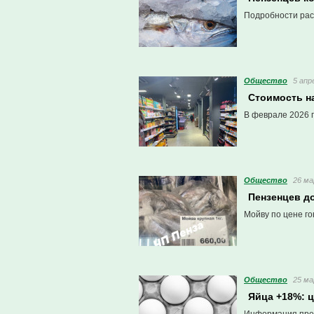
Подробности рас
Общество
5 апр
Стоимость н
В феврале 2026 г
Общество
26 ма
Пензенцев д
Мойву по цене г
Общество
25 ма
Яйца +18%: 