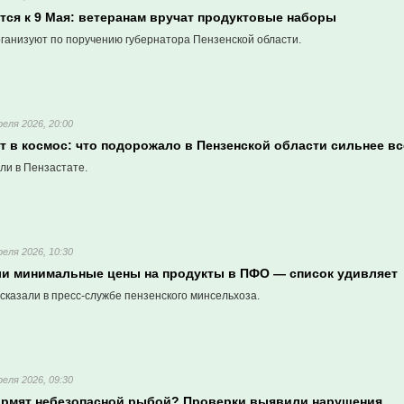
тся к 9 Мая: ветеранам вручат продуктовые наборы
ганизуют по поручению губернатора Пензенской области.
реля 2026, 20:00
 в космос: что подорожало в Пензенской области сильнее вс
ли в Пензастате.
реля 2026, 10:30
ли минимальные цены на продукты в ПФО — список удивляет
сказали в пресс-службе пензенского минсельхоза.
реля 2026, 09:30
ормят небезопасной рыбой? Проверки выявили нарушения