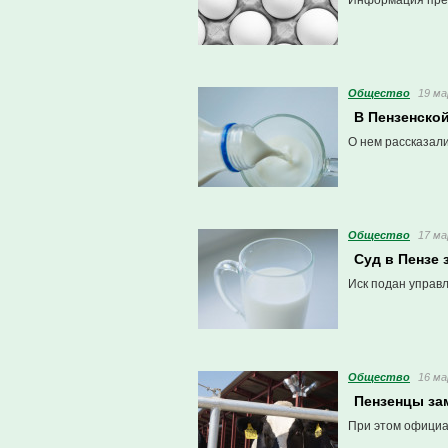
Информация пре
Общество
19 ма
В Пензенской
О нем рассказали
Общество
17 ма
Суд в Пензе 
Иск подан управ
Общество
16 ма
Пензенцы за
При этом официа