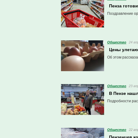
Пенза готови
Поздравление ор
Общество
24 ап
Цены улетают
Об этом рассказа
Общество
23 ап
В Пензе наш
Подробности рас
Общество
22 ап
Пензенцев к