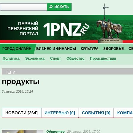
ПЕРВЫЙ
ПЕНЗЕНСКИЙ
ПОРТАЛ
ГОРОД ОНЛАЙН
БИЗНЕС И ФИНАНСЫ
КУЛЬТУРА
ЗДОРОВЬЕ
О
Политика
Экономика
Спорт
Общество
Проиcшествия
ТЕГИ
продукты
3 января 2014, 13:24
НОВОСТИ [264]
ИНТЕРВЬЮ [0]
СОБЫТИЯ [0]
КОМПАН
Общество
29 января 2026, 17:00