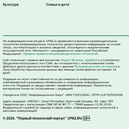
Культура
Семья и дети
На информационном ресурсе 1PNZ.ru применяются внешние рекомендательные
технологии (информационные технологии предоставления информации на основе
сбора, систематизации и анализа сведений, относящихся к предпочтениям
пользователей сети «Интернет», находящихся на территории Российской
Федерации)».
Правила применения рекомендательных технологий
.
Сайт использует сервисы веб-аналитики
Яндекс Метрика
,
AppMetrica
и LiveInternet.
Продолжая использовать этот Сайт, вы соглашаетесь с использованием cookie-
файлов и других данных в соответствии с данным
Пользовательским соглашением
.
Срок обработки персональных данных при помощи cookie-файлов составляет 14
дней.
Редакция не несет ответственность за достоверность информации,
опубликованной в рекламных объявлениях и сообщениях информационных
агентств. Редакция не предоставляет справочной информации. Перепечатка
материалов только по согласованию с редакцией.
Учредитель ООО "Информационное Бюро". ИНН 7325128341, ОГРН 1147325002549
Адрес редакции:
198332
г. Санкт-Петербург,
Брестский бульвар, 8А, офис 305
Свидетельство о регистрации СМИ ЭЛ № ФС 77 – 75998 выдано 13.06.2019г.
Федеральной службой по надзору в сфере связи, информационных технологий и
массовых коммуникаций
© 2026.
"Первый пензенский портал" 1PNZ.RU
18+