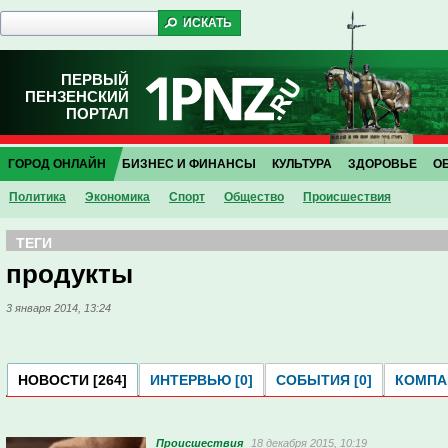
ПЕРВЫЙ
ПЕНЗЕНСКИЙ
ПОРТАЛ
ГОРОД ОНЛАЙН
БИЗНЕС И ФИНАНСЫ
КУЛЬТУРА
ЗДОРОВЬЕ
О
Политика
Экономика
Спорт
Общество
Проиcшествия
ТЕГИ
продукты
3 января 2014, 13:24
НОВОСТИ [264]
ИНТЕРВЬЮ [0]
СОБЫТИЯ [0]
КОМПАН
Проиcшествия
18 декабря 2015, 10:19