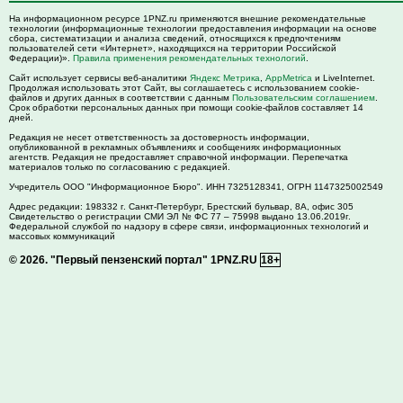
На информационном ресурсе 1PNZ.ru применяются внешние рекомендательные
технологии (информационные технологии предоставления информации на основе
сбора, систематизации и анализа сведений, относящихся к предпочтениям
пользователей сети «Интернет», находящихся на территории Российской
Федерации)».
Правила применения рекомендательных технологий
.
Сайт использует сервисы веб-аналитики
Яндекс Метрика
,
AppMetrica
и LiveInternet.
Продолжая использовать этот Сайт, вы соглашаетесь с использованием cookie-
файлов и других данных в соответствии с данным
Пользовательским соглашением
.
Срок обработки персональных данных при помощи cookie-файлов составляет 14
дней.
Редакция не несет ответственность за достоверность информации,
опубликованной в рекламных объявлениях и сообщениях информационных
агентств. Редакция не предоставляет справочной информации. Перепечатка
материалов только по согласованию с редакцией.
Учредитель ООО "Информационное Бюро". ИНН 7325128341, ОГРН 1147325002549
Адрес редакции:
198332
г. Санкт-Петербург,
Брестский бульвар, 8А, офис 305
Свидетельство о регистрации СМИ ЭЛ № ФС 77 – 75998 выдано 13.06.2019г.
Федеральной службой по надзору в сфере связи, информационных технологий и
массовых коммуникаций
© 2026.
"Первый пензенский портал" 1PNZ.RU
18+