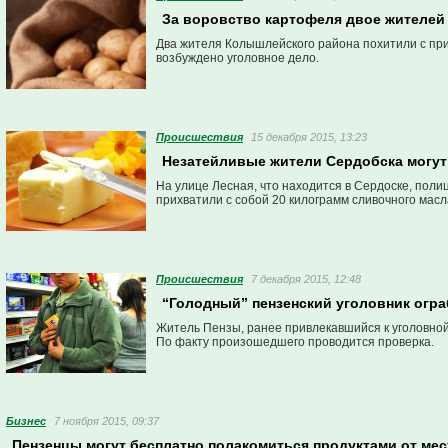
За воровство картофеля двое жителей 
Два жителя Колышлейского района похитили с пр
возбуждено уголовное дело.
Проиcшествия
15 декабря 2015, 13:23
Незатейливые жители Сердобска могут 
На улице Лесная, что находится в Сердоске, пол
прихватили с собой 20 килограмм сливочного мас
Проиcшествия
7 декабря 2015, 12:48
“Голодный” пензенский уголовник огра
Житель Пензы, ранее привлекавшийся к уголовной 
По факту произошедшего проводится проверка.
Бизнес
7 ноября 2015, 09:37
Пензенцы могут бесплатно полакомиться продуктами от ме