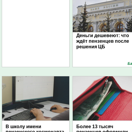
Деньги дешевеют: что
ждёт пензенцев после
решения ЦБ
Ба
В школу имени
Более 13 тысяч
пензенского космонавта
пензенцев оформили