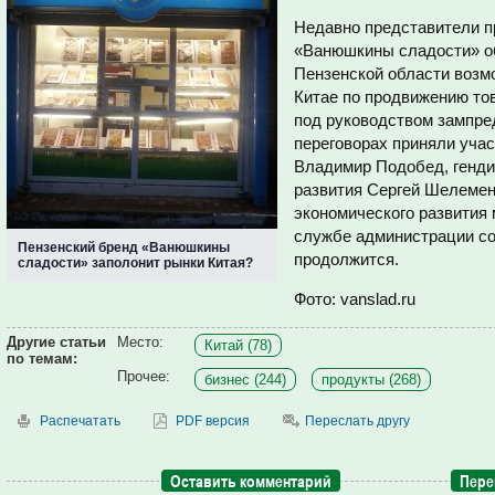
Недавно представители п
«Ванюшкины сладости» о
Пензенской области возмо
Китае по продвижению тов
под руководством зампре
переговорах приняли уча
Владимир Подобед, генди
развития Сергей Шелемен
экономического развития 
службе администрации со
Пензенский бренд «Ванюшкины
продолжится.
сладости» заполонит рынки Китая?
Фото: vanslad.ru
Другие статьи
Место:
Китай (78)
по темам:
Прочее:
бизнес (244)
продукты (268)
Распечатать
PDF версия
Переслать другу
Оставить комментарий
Пере