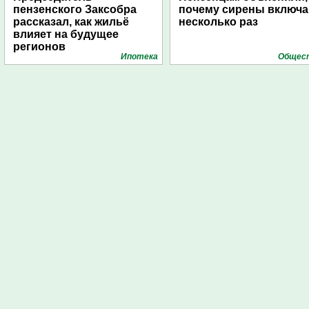
пензенского Заксобра
почему сирены включ
рассказал, как жильё
несколько раз
влияет на будущее
регионов
Ипотека
Общес