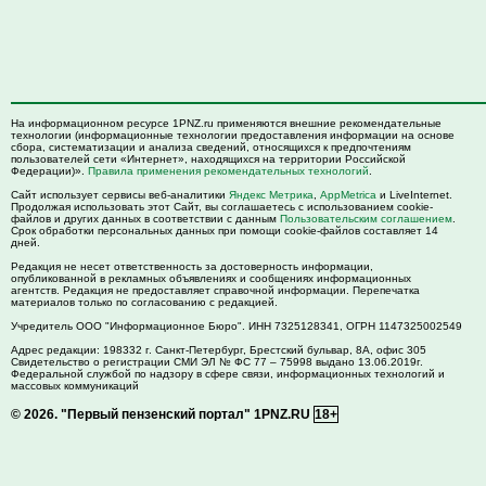
На информационном ресурсе 1PNZ.ru применяются внешние рекомендательные
технологии (информационные технологии предоставления информации на основе
сбора, систематизации и анализа сведений, относящихся к предпочтениям
пользователей сети «Интернет», находящихся на территории Российской
Федерации)».
Правила применения рекомендательных технологий
.
Сайт использует сервисы веб-аналитики
Яндекс Метрика
,
AppMetrica
и LiveInternet.
Продолжая использовать этот Сайт, вы соглашаетесь с использованием cookie-
файлов и других данных в соответствии с данным
Пользовательским соглашением
.
Срок обработки персональных данных при помощи cookie-файлов составляет 14
дней.
Редакция не несет ответственность за достоверность информации,
опубликованной в рекламных объявлениях и сообщениях информационных
агентств. Редакция не предоставляет справочной информации. Перепечатка
материалов только по согласованию с редакцией.
Учредитель ООО "Информационное Бюро". ИНН 7325128341, ОГРН 1147325002549
Адрес редакции:
198332
г. Санкт-Петербург,
Брестский бульвар, 8А, офис 305
Свидетельство о регистрации СМИ ЭЛ № ФС 77 – 75998 выдано 13.06.2019г.
Федеральной службой по надзору в сфере связи, информационных технологий и
массовых коммуникаций
© 2026.
"Первый пензенский портал" 1PNZ.RU
18+