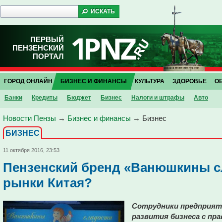
ПЕРВЫЙ
ПЕНЗЕНСКИЙ
ПОРТАЛ
ГОРОД ОНЛАЙН
БИЗНЕС И ФИНАНСЫ
КУЛЬТУРА
ЗДОРОВЬЕ
О
Банки
Кредиты
Бюджет
Бизнес
Налоги и штрафы
Авто
Новости Пензы
→
Бизнес и финансы
→
Бизнес
БИЗНЕС
11 октября 2016, 23:53
Пензенский бренд «Ванюшкины с
рынки Китая?
Сотрудники предприят
развития бизнеса с пр