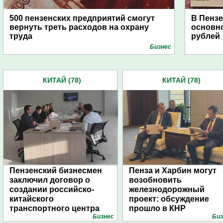
500 пензенских предприятий смогут
В Пензе
вернуть треть расходов на охрану
основно
труда
рублей
Бизнес
КИТАЙ (78)
КИТАЙ (78)
Пензенский бизнесмен
Пенза и Харбин могут
заключил договор о
возобновить
создании российско-
железнодорожный
китайского
проект: обсуждение
транспортного центра
прошло в КНР
Бизнес
Биз