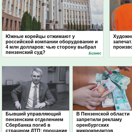
Южные корейцы отжимают у
Художни
российской компании оборудование и
запечат
4 млн долларов: чью сторону выбрал
произво
пензенский суд?
Бизнес
Бывший управляющий
В Пензенской области
пензенским отделением
запретили рекламу
Сбербанка погиб в
оренбургских
страшном ДТП: прощание
микрокредитов