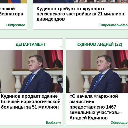
енской
Кудинов требует от крупного
убернатора
пензенского застройщика 21 миллион
дивидендов
Общество
Строительств
ДЕПАРТАМЕНТ
КУДИНОВ АНДРЕЙ (22)
ГОСИМУЩЕСТВА ПЕНЗЕНСКОЙ
ОБЛАСТИ (18)
Кудинов продает здание
«С начала «гаражной
бывшей наркологической
амнистии»
больницы за 51 миллион
предоставлено 1467
земельных участков» -
Андрей Кудинов
Бюджет
Обществ