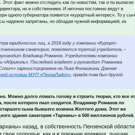
. Этот факт можно отследить как по новостям, так и по выписке
иректора, но и собственники. И ниточки постоянно ведут в
ери одного губернатора появится «курортный интерес». То у сын
ресы надежно запрятаны, но обладая нужной информацией, их
тра юридических лиц, в 2018 году у компании «Курорт-
ственником санатория, появляется третий учредитель –
руководит Владимир Романов. Учредителями компании
и «Абриколь». Последней владеет и руководит Романова
Сплит» зарегистрирована на Льва Финашкина. Данная
льной истории МУП «ПензаЛифт»
, правда там был другой
но. Можно долго ломать голову и строить теории, кто все э
а, после которого пазл сходится. Владимир Романов по
старшего сына бывшего хозяина Желтого дома. Этот же
дного здания санатория «Тарханы» в 500 миллионов рублей.
арханы» назад, в собственность Пензенской области
 свое здоровье, как и в прежние времена, лучшие