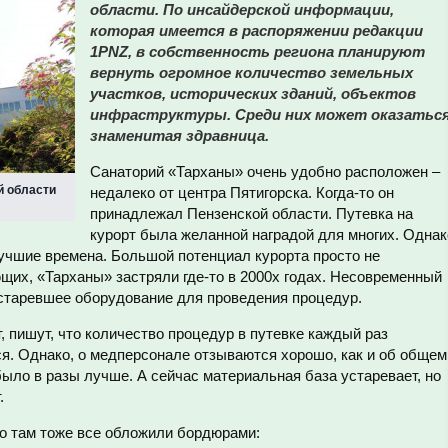
области. По инсайдерской информации,
которая имеется в распоряжении редакции
1PNZ, в собственность региона планируют
вернуть огромное количество земельных
участков, исторических зданий, объектов
инфраструктуры. Среди них может оказатьс
знаменитая здравница.
Санаторий «Тарханы» очень удобно расположен –
й области
недалеко от центра Пятигорска. Когда-то он
принадлежал Пензенской области. Путевка на
курорт была желанной наградой для многих. Однак
лучшие времена. Большой потенциал курорта просто не
щих, «Тарханы» застряли где-то в 2000х годах. Несовременный
устаревшее оборудование для проведения процедур.
т, пишут, что количество процедур в путевке каждый раз
я. Однако, о медперсонале отзываются хорошо, как и об общем
ыло в разы лучше. А сейчас материальная база устаревает, но
.
 но там тоже все обложили бордюрами: