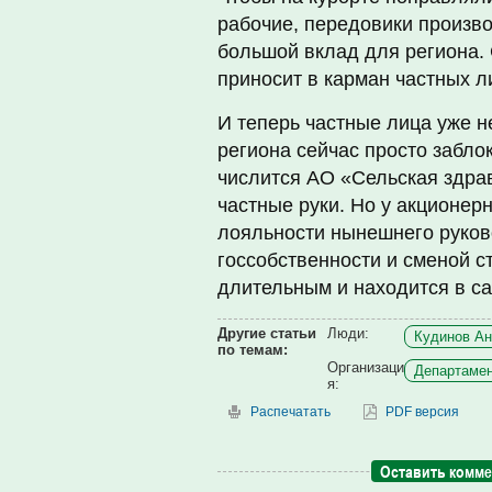
рабочие, передовики произв
большой вклад для региона. 
приносит в карман частных л
И теперь частные лица уже н
региона сейчас просто забло
числится АО «Сельская здрав
частные руки. Но у акционер
лояльности нынешнего руков
госсобственности и сменой с
длительным и находится в с
Другие статьи
Люди:
Кудинов Ан
по темам:
Организаци
Департамен
я:
Распечатать
PDF версия
Оставить комм