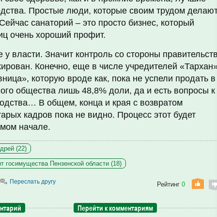
одства. Простые люди, которые своим трудом делаю
Сейчас санаторий – это просто бизнес, который
иц очень хороший профит.
е у власти. Значит контроль со стороны правительст
кирован. Конечно, еще в числе учредителей «Тархан
ница», которую вроде как, пока не успели продать в
ного общества лишь 48,8% доли, да и есть вопросы к
одства… В общем, конца и края с возвратом
тарых кадров пока не видно. Процесс этот будет
амом начале.
дрей (22)
т госимущества Пензенской области (18)
Переслать другу
Рейтинг
0
ентарий
Перейти к комментариям