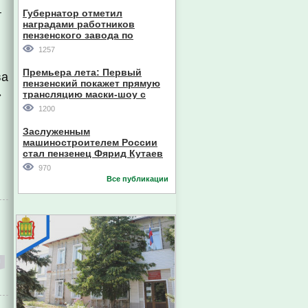
Губернатор отметил
т
наградами работников
пензенского завода по
производству станков
1257
Премьера лета: Первый
ва
пензенский покажет прямую
»
трансляцию маски-шоу с
участием компании из Южной
1200
Кореи
Заслуженным
машиностроителем России
стал пензенец Фярид Кутаев
970
Все публикации