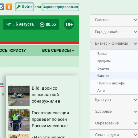
или
Войти
Зарегистрироваться
Главная
чт
, 6 августа
18+
00
:
55
Город онлайн
Бизнес и финансы
ОСЫ ЮРИСТУ
ВСЕ СЕРВИСЫ
Банки
Кредиты
Бюджет
Бизнес
Налоги и штрафы
ров
Bild: дрон со
Авто
взрывчаткой
0
Культура
обнаружили в
аэропорту Лейпцига
Здоровье
Госавтоинспекция
проведет по всей
Образование
России массовые
рейды с 10 августа
Семья и дети
«Нас стачивают