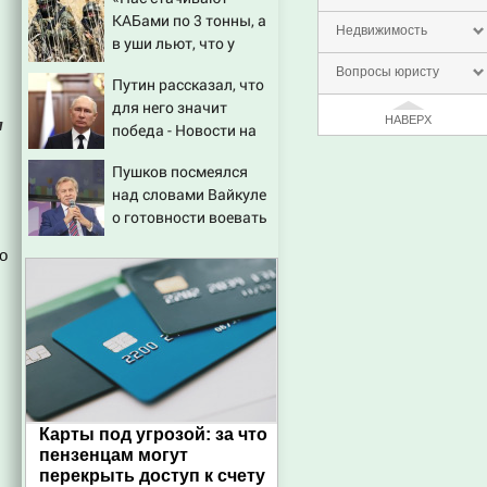
КАБами по 3 тонны, а
Недвижимость
в уши льют, что у
русских «нет
Вопросы юристу
Путин рассказал, что
резервов»
для него значит
НАВЕРХ
я
победа - Новости на
Вести.ru
Пушков посмеялся
над словами Вайкуле
о готовности воевать
за Латвию
о
Карты под угрозой: за что
пензенцам могут
перекрыть доступ к счету