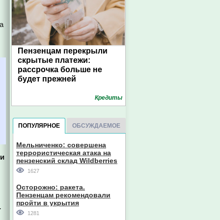
а
Пензенцам перекрыли
скрытые платежи:
рассрочка больше не
будет прежней
Кредиты
ПОПУЛЯРНОЕ
ОБСУЖДАЕМОЕ
Мельниченко: совершена
террористическая атака на
ти
пензенский склад Wildberries
1627
Осторожно: ракета.
Пензенцам рекомендовали
пройти в укрытия
.
1281