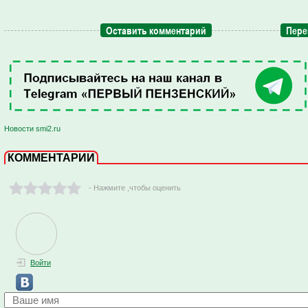
Оставить комментарий
Пере
Новости smi2.ru
КОММЕНТАРИИ
- Нажмите ,чтобы оценить
Войти