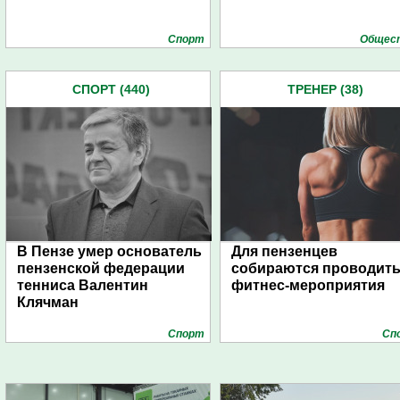
Спорт
Общес
СПОРТ (440)
ТРЕНЕР (38)
В Пензе умер основатель
Для пензенцев
пензенской федерации
собираются проводит
тенниса Валентин
фитнес-мероприятия
Клячман
Спорт
Сп