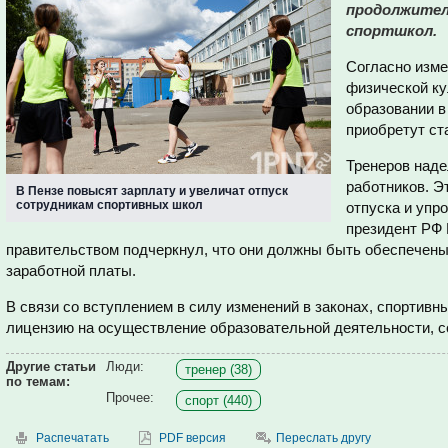
продолжител
спортшкол.
Согласно изме
физической ку
образовании в
приобретут ст
Тренеров наде
работников. Э
В Пензе повысят зарплату и увеличат отпуск
сотрудникам спортивных школ
отпуска и упр
президент РФ 
правительством подчеркнул, что они должны быть обеспечен
заработной платы.
В связи со вступлением в силу изменений в законах, спортив
лицензию на осуществление образовательной деятельности, 
Другие статьи
Люди:
тренер (38)
по темам:
Прочее:
спорт (440)
Распечатать
PDF версия
Переслать другу