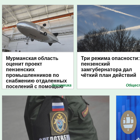
Мурманская область
Три режима опасности:
оценит проект
пензенский
пензенских
замгубернатора дал
промышленников по
чёткий план действий
снабжению отдаленных
Экономика
Общес
поселений с помощью
дирижаблей