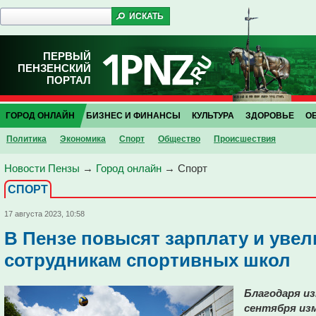
ПЕРВЫЙ
ПЕНЗЕНСКИЙ
ПОРТАЛ
ГОРОД ОНЛАЙН
БИЗНЕС И ФИНАНСЫ
КУЛЬТУРА
ЗДОРОВЬЕ
О
Политика
Экономика
Спорт
Общество
Проиcшествия
Новости Пензы
→
Город онлайн
→
Спорт
СПОРТ
17 августа 2023, 10:58
В Пензе повысят зарплату и увел
сотрудникам спортивных школ
Благодаря из
сентября из