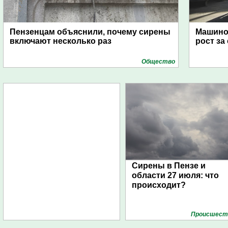
Пензенцам объяснили, почему сирены
Машино
включают несколько раз
рост за
Общество
Сирены в Пензе и
области 27 июля: что
происходит?
Проиcшест