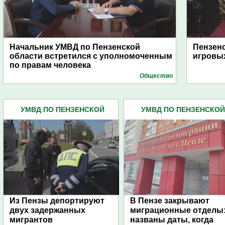
Начальник УМВД по Пензенской
Пензенс
области встретился с уполномоченным
игровых
по правам человека
Общество
УМВД ПО ПЕНЗЕНСКОЙ
УМВД ПО ПЕНЗЕНСКОЙ
ОБЛАСТИ (4445)
ОБЛАСТИ (4445)
Из Пензы депортируют
В Пензе закрывают
двух задержанных
миграционные отделы
мигрантов
названы даты, когда