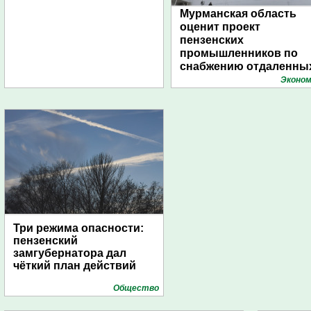
Мурманская область
оценит проект
пензенских
промышленников по
снабжению отдаленны
поселений с помощью
Эконом
дирижаблей
Три режима опасности:
пензенский
замгубернатора дал
чёткий план действий
Общество