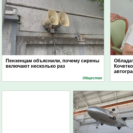
Пензенцам объяснили, почему сирены
Обладат
включают несколько раз
Кочетко
автогр
Общество