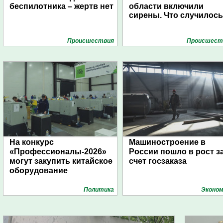
беспилотника – жертв нет
области включили
сирены. Что случилос
Проиcшествия
Проиcшест
На конкурс
Машиностроение в
«Профессионалы-2026»
России пошло в рост з
могут закупить китайское
счет госзаказа
оборудование
Политика
Эконом