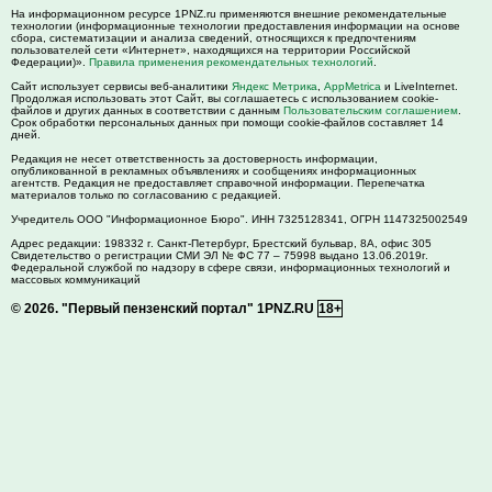
На информационном ресурсе 1PNZ.ru применяются внешние рекомендательные
технологии (информационные технологии предоставления информации на основе
сбора, систематизации и анализа сведений, относящихся к предпочтениям
пользователей сети «Интернет», находящихся на территории Российской
Федерации)».
Правила применения рекомендательных технологий
.
Сайт использует сервисы веб-аналитики
Яндекс Метрика
,
AppMetrica
и LiveInternet.
Продолжая использовать этот Сайт, вы соглашаетесь с использованием cookie-
файлов и других данных в соответствии с данным
Пользовательским соглашением
.
Срок обработки персональных данных при помощи cookie-файлов составляет 14
дней.
Редакция не несет ответственность за достоверность информации,
опубликованной в рекламных объявлениях и сообщениях информационных
агентств. Редакция не предоставляет справочной информации. Перепечатка
материалов только по согласованию с редакцией.
Учредитель ООО "Информационное Бюро". ИНН 7325128341, ОГРН 1147325002549
Адрес редакции:
198332
г. Санкт-Петербург,
Брестский бульвар, 8А, офис 305
Свидетельство о регистрации СМИ ЭЛ № ФС 77 – 75998 выдано 13.06.2019г.
Федеральной службой по надзору в сфере связи, информационных технологий и
массовых коммуникаций
© 2026.
"Первый пензенский портал" 1PNZ.RU
18+