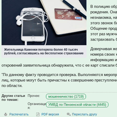
В полицию обр
рождения. Она
незнакомка, н
этого звонок 
Общение продо
этот раз мужч
застраховать 
Доверчивая ж
Жительница Каменки потеряла более 40 тысяч
рублей, согласившись на бесплатное страхование
номера своих 
информацию из
откровений заявительница обнаружила, что с ее карт списали 
"По данному факту проводится проверка. Выполняются меропр
лиц, которые могут быть причастны к совершению преступлен
по области.
Другие статьи
Прочее:
мошенничество (1719)
по темам:
Организаци
УМВД по Пензенской области (4445)
я:
Распечатать
PDF версия
Переслать другу