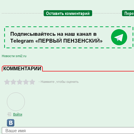
Оставить комментарий
Пере
Новости smi2.ru
КОММЕНТАРИИ
- Нажмите ,чтобы оценить
Войти