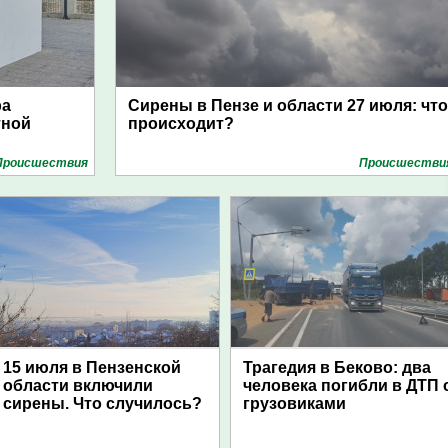
ра
Сирены в Пензе и области 27 июля: что
тной
происходит?
Проиcшествия
Проиcшестви
15 июля в Пензенской
Трагедия в Беково: два
области включили
человека погибли в ДТП 
сирены. Что случилось?
грузовиками