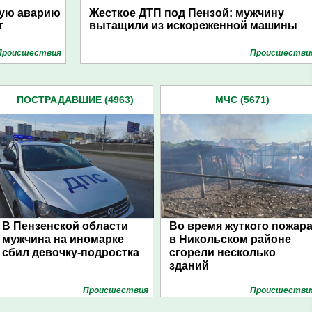
кую аварию
Жесткое ДТП под Пензой: мужчину
т
вытащили из искореженной машины
Проиcшествия
Проиcшестви
ПОСТРАДАВШИЕ (4963)
МЧС (5671)
В Пензенской области
Во время жуткого пожар
мужчина на иномарке
в Никольском районе
сбил девочку-подростка
сгорели несколько
зданий
Проиcшествия
Проиcшестви