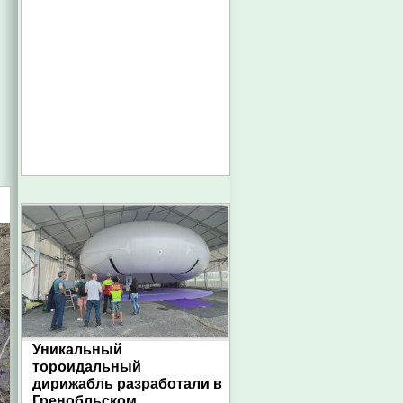
Уникальный
тороидальный
дирижабль разработали в
Гренобльском