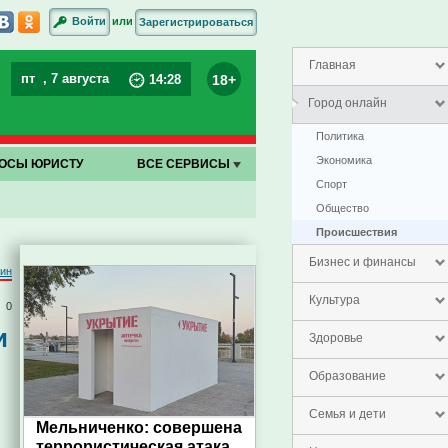
или
Войти
Зарегистрироваться
Главная
пт
, 7 августа
18+
14
:
28
Город онлайн
Политика
Экономика
ОСЫ ЮРИСТУ
ВСЕ СЕРВИСЫ
Спорт
Общество
Проиcшествия
Бизнес и финансы
тин
Культура
0
и
Здоровье
Образование
Семья и дети
Мельниченко: совершена
террористическая атака