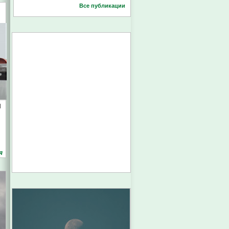
Все публикации
й
я