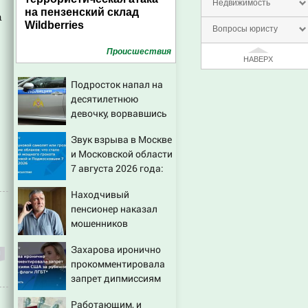
Недвижимость
на пензенский склад
а
Wildberries
Вопросы юристу
Проиcшествия
НАВЕРХ
Подросток напал на
десятилетнюю
девочку, ворвавшись
в квартиру
Звук взрыва в Москве
и Московской области
7 августа 2026 года:
Причины, источник,
Находчивый
откуда был громкий
пенсионер наказал
хлопок
мошенников
изощренным
Захарова иронично
способом
прокомментировала
запрет дипмиссиям
США за рубежом
Работающим, и
вешать флаги ЛГБТ*