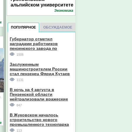
альпийском университете
Экономика
я
ПОПУЛЯРНОЕ
ОБСУЖДАЕМОЕ
Губернатор отметил
наградами работников
пензенского завода по
производству станков
1506
Заслуженным
машиностроителем России
стал пензенец Фярид Кутаев
1131
В ночь на 4 августа в
Пензенской области
а
нейтрализовали вражеские
дроны
847
В Жуковском началось
строительство нового
я
промышленного технопарка
113