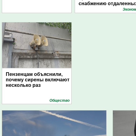
снабжению отдаленны
поселений с помощью
Эконом
дирижаблей
Пензенцам объяснили,
почему сирены включают
несколько раз
Общество