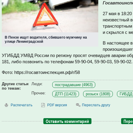
Госавтоинсп
27 мая в 18:2
неизвестный в
транспортным 
и скрылся с м
В Пензе ищут водителя, сбившего мужчину на
улице Ленинградской
В настоящее 
произошедшего
УГИБДД УМВД России по региону просят очевидцев аварии обр
181, либо позвонить по телефонам 59-90-04, 59-90-03, 59-90-02.
Фото: https://госавтоинспекция.рф/r/58
Другие статьи
Люди:
пострадавшие (4963)
по темам:
Прочее:
ДТП (11423)
розыск (1808)
ГИБДД 
Распечатать
PDF версия
Переслать другу
Оставить комментарий
Пере