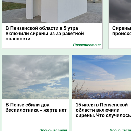
В Пензенской области в 5 утра
Сирены 
включили сирены из-за ракетной
происх
опасности
Проиcшествия
В Пензе сбили два
15 июля в Пензенской
беспилотника – жертв нет
области включили
сирены. Что случилос
Проиcшествия
Проиcшест