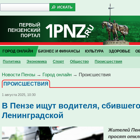
ПЕРВЫЙ
ПЕНЗЕНСКИЙ
ПОРТАЛ
ГОРОД ОНЛАЙН
БИЗНЕС И ФИНАНСЫ
КУЛЬТУРА
ЗДОРОВЬЕ
О
Политика
Экономика
Спорт
Общество
Проиcшествия
Новости Пензы
→
Город онлайн
→
Проиcшествия
ПРОИCШЕСТВИЯ
1 августа 2025, 10:30
В Пензе ищут водителя, сбившего
Ленинградской
Жителей Пен
просят откл