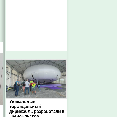
Уникальный
тороидальный
дирижабль разработали в
Гренобльском