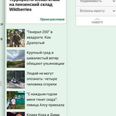
Недвижимость
на пензенский склад
Wildberries
Вопросы юристу
Проиcшествия
НАВЕРХ
ся
“Генерал 200” в
квадрате. Как
 в
Драпатый
переплюнул Сырского
Крупный град и
шквалистый ветер
обещают ульяновцам
на выходные
Людей не могут
опознать: четыре
человека сгорели
заживо в страшном
"С каждым годом
ДТП на трассе
меня тянет сюда":
07/08/2026 – Новости
певица Алсу приехала
в татарскую деревню,
Клава Кока и Дима
где прошло ее детство