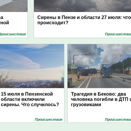
ра
Сирены в Пензе и области 27 июля: что
тной
происходит?
Проиcшествия
Проиcшестви
15 июля в Пензенской
Трагедия в Беково: два
области включили
человека погибли в ДТП 
сирены. Что случилось?
грузовиками
Проиcшествия
Проиcшестви