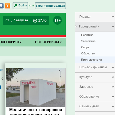
или
Войти
Зарегистрироваться
Главная
пт
, 7 августа
18+
17
:
45
Город онлайн
Политика
Экономика
ОСЫ ЮРИСТУ
ВСЕ СЕРВИСЫ
Спорт
Общество
Проиcшествия
Бизнес и финансы
тин
Культура
0
ы
Здоровье
Образование
Семья и дети
Мельниченко: совершена
террористическая атака