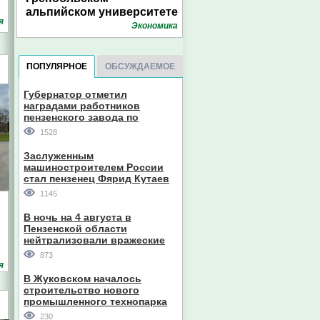
альпийском университете
я
Экономика
ПОПУЛЯРНОЕ
ОБСУЖДАЕМОЕ
Губернатор отметил
наградами работников
пензенского завода по
производству станков
1528
Заслуженным
машиностроителем России
стал пензенец Фярид Кутаев
1145
В ночь на 4 августа в
Пензенской области
нейтрализовали вражеские
дроны
873
я
В Жуковском началось
строительство нового
промышленного технопарка
230