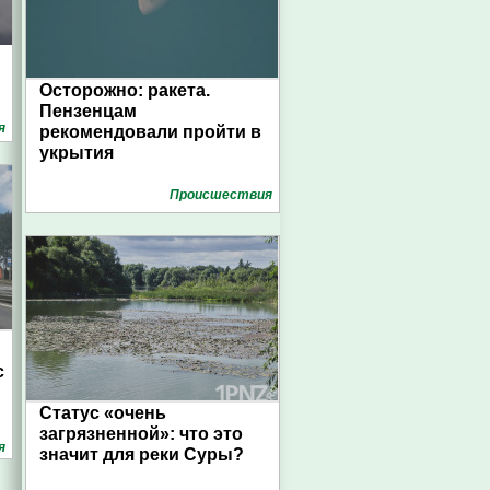
Осторожно: ракета.
Пензенцам
я
рекомендовали пройти в
укрытия
Проиcшествия
с
Статус «очень
загрязненной»: что это
я
значит для реки Суры?