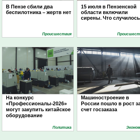
В Пензе сбили два
15 июля в Пензенской
беспилотника – жертв нет
области включили
сирены. Что случилос
Проиcшествия
Проиcшест
На конкурс
Машиностроение в
«Профессионалы-2026»
России пошло в рост з
могут закупить китайское
счет госзаказа
оборудование
Политика
Эконом