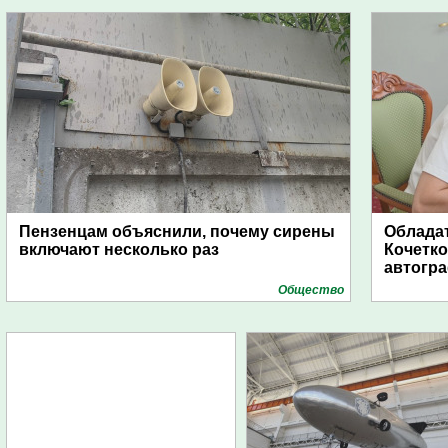
Пензенцам объяснили, почему сирены
Обладат
включают несколько раз
Кочетко
автогр
Общество