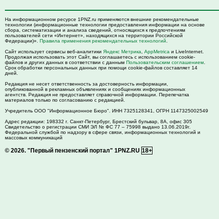
На информационном ресурсе 1PNZ.ru применяются внешние рекомендательные
технологии (информационные технологии предоставления информации на основе
сбора, систематизации и анализа сведений, относящихся к предпочтениям
пользователей сети «Интернет», находящихся на территории Российской
Федерации)».
Правила применения рекомендательных технологий
.
Сайт использует сервисы веб-аналитики
Яндекс Метрика
,
AppMetrica
и LiveInternet.
Продолжая использовать этот Сайт, вы соглашаетесь с использованием cookie-
файлов и других данных в соответствии с данным
Пользовательским соглашением
.
Срок обработки персональных данных при помощи cookie-файлов составляет 14
дней.
Редакция не несет ответственность за достоверность информации,
опубликованной в рекламных объявлениях и сообщениях информационных
агентств. Редакция не предоставляет справочной информации. Перепечатка
материалов только по согласованию с редакцией.
Учредитель ООО "Информационное Бюро". ИНН 7325128341, ОГРН 1147325002549
Адрес редакции:
198332
г. Санкт-Петербург,
Брестский бульвар, 8А, офис 305
Свидетельство о регистрации СМИ ЭЛ № ФС 77 – 75998 выдано 13.06.2019г.
Федеральной службой по надзору в сфере связи, информационных технологий и
массовых коммуникаций
© 2026.
"Первый пензенский портал" 1PNZ.RU
18+