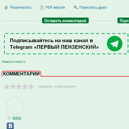
Распечатать
PDF версия
Переслать другу
Оставить комментарий
Пере
Новости smi2.ru
КОММЕНТАРИИ
- Нажмите ,чтобы оценить
Войти