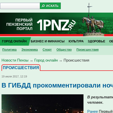
ПЕРВЫЙ
ПЕНЗЕНСКИЙ
ПОРТАЛ
ГОРОД ОНЛАЙН
БИЗНЕС И ФИНАНСЫ
КУЛЬТУРА
ЗДОРОВЬЕ
О
Политика
Экономика
Спорт
Общество
Проиcшествия
Новости Пензы
→
Город онлайн
→
Проиcшествия
ПРОИCШЕСТВИЯ
19 июля 2017, 12:19
В ГИБДД прокомментировали ноч
В результат
человек.
Ранее
Первый 