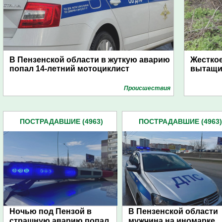
В Пензенской области в жуткую аварию
Жесткое
попал 14-летний мотоциклист
вытащи
Проиcшествия
ПОСТРАДАВШИЕ (4963)
ПОСТРАДАВШИЕ (4963)
Ночью под Пензой в
В Пензенской области
страшную аварию попал
мужчина на иномарке