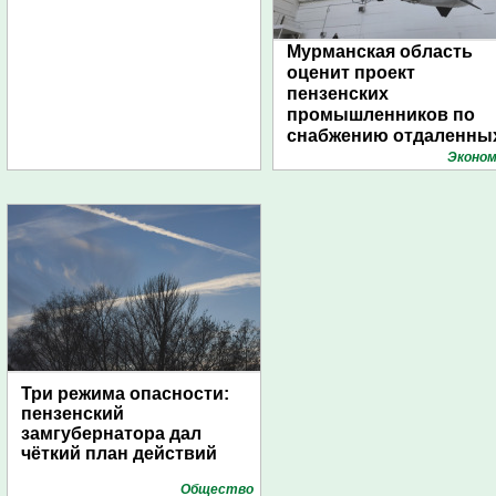
Мурманская область
оценит проект
пензенских
промышленников по
снабжению отдаленны
поселений с помощью
Эконом
дирижаблей
Три режима опасности:
пензенский
замгубернатора дал
чёткий план действий
Общество