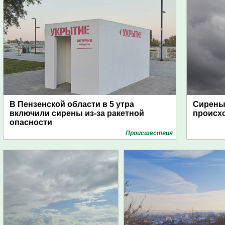
В Пензенской области в 5 утра
Сирены 
включили сирены из-за ракетной
происх
опасности
Проиcшествия