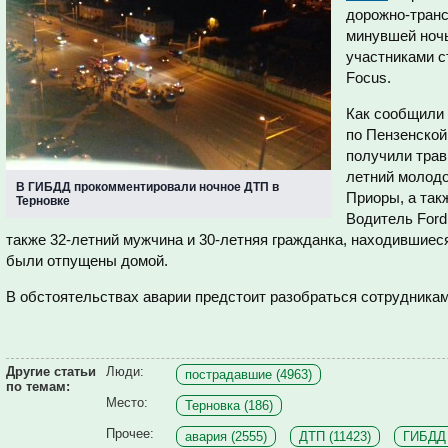
дорожно-тран
минувшей ночь
участниками с
Focus.
Как сообщили
по Пензенской
получили трав
летний молодо
В ГИБДД прокомментировали ночное ДТП в
Приоры, а так
Терновке
Водитель Ford
также 32-летний мужчина и 30-летняя гражданка, находившиес
были отпущены домой.
В обстоятельствах аварии предстоит разобраться сотрудникам
Другие статьи
Люди:
пострадавшие (4963)
по темам:
Место:
Терновка (186)
Прочее:
авария (2555)
ДТП (11423)
ГИБДД 