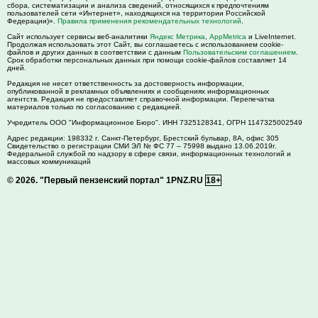
сбора, систематизации и анализа сведений, относящихся к предпочтениям
пользователей сети «Интернет», находящихся на территории Российской
Федерации)».
Правила применения рекомендательных технологий
.
Сайт использует сервисы веб-аналитики
Яндекс Метрика
,
AppMetrica
и LiveInternet.
Продолжая использовать этот Сайт, вы соглашаетесь с использованием cookie-
файлов и других данных в соответствии с данным
Пользовательским соглашением
.
Срок обработки персональных данных при помощи cookie-файлов составляет 14
дней.
Редакция не несет ответственность за достоверность информации,
опубликованной в рекламных объявлениях и сообщениях информационных
агентств. Редакция не предоставляет справочной информации. Перепечатка
материалов только по согласованию с редакцией.
Учредитель ООО "Информационное Бюро". ИНН 7325128341, ОГРН 1147325002549
Адрес редакции:
198332
г. Санкт-Петербург,
Брестский бульвар, 8А, офис 305
Свидетельство о регистрации СМИ ЭЛ № ФС 77 – 75998 выдано 13.06.2019г.
Федеральной службой по надзору в сфере связи, информационных технологий и
массовых коммуникаций
© 2026.
"Первый пензенский портал" 1PNZ.RU
18+