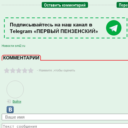
Оставить комментарий
Пере
Новости smi2.ru
КОММЕНТАРИИ
- Нажмите ,чтобы оценить
Войти