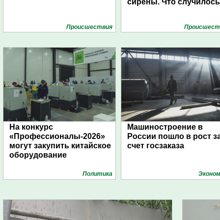
сирены. Что случилос
Проиcшествия
Проиcшест
На конкурс
Машиностроение в
«Профессионалы-2026»
России пошло в рост з
могут закупить китайское
счет госзаказа
оборудование
Политика
Эконом