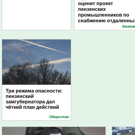
оценит проект
пензенских
промышленников по
снабжению отдаленны
поселений с помощью
Эконом
дирижаблей
Три режима опасности:
пензенский
замгубернатора дал
чёткий план действий
Общество