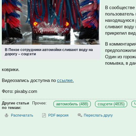
В сообществе 
пользователь 
находящуюся 
сливают воду 
прикрепил вид
В комментария
В Пензе сотрудники автомойки сливают воду на
предположили,
дорогу – соцсети
Один из горожа
помывка, в да
коврики.
Видеозапись доступна по
ссылке.
Фото: pixaby.com
Другие статьи
Прочее:
автомобиль (488)
соцсети (4835)
по темам:
Распечатать
PDF версия
Переслать другу