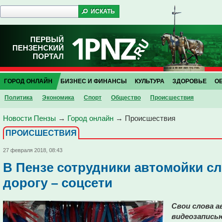
ПЕРВЫЙ
ПЕНЗЕНСКИЙ
ПОРТАЛ
ГОРОД ОНЛАЙН
БИЗНЕС И ФИНАНСЫ
КУЛЬТУРА
ЗДОРОВЬЕ
О
Политика
Экономика
Спорт
Общество
Проиcшествия
Новости Пензы
→
Город онлайн
→
Проиcшествия
ПРОИCШЕСТВИЯ
27 февраля 2018, 08:43
В Пензе сотрудники автомойки с
дорогу – соцсети
Свои слова а
видеозапись