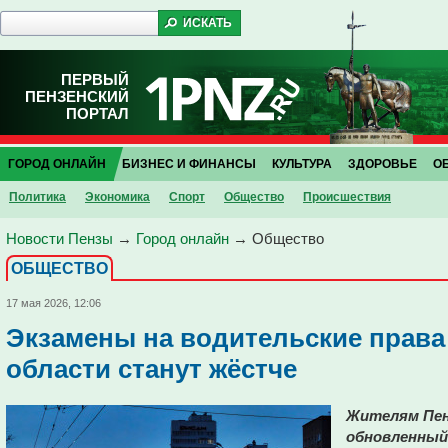
ПЕРВЫЙ
ПЕНЗЕНСКИЙ
ПОРТАЛ
ГОРОД ОНЛАЙН
БИЗНЕС И ФИНАНСЫ
КУЛЬТУРА
ЗДОРОВЬЕ
О
Политика
Экономика
Спорт
Общество
Проиcшествия
Новости Пензы
→
Город онлайн
→
Общество
ОБЩЕСТВО
17 мая 2026, 12:06
Экзамены на водительские права
области станут жёстче
Жителям Пен
обновленный 