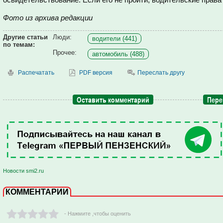
Фото из архива редакции
Другие статьи
Люди:
водители (441)
по темам:
Прочее:
автомобиль (488)
Распечатать
PDF версия
Переслать другу
Оставить комментарий
Пере
Новости smi2.ru
КОММЕНТАРИИ
- Нажмите ,чтобы оценить