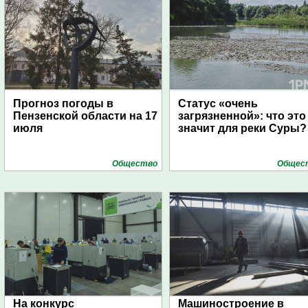
Прогноз погоды в
Статус «очень
Пензенской области на 17
загрязненной»: что это
июля
значит для реки Суры?
Общество
Общес
На конкурс
Машиностроение в