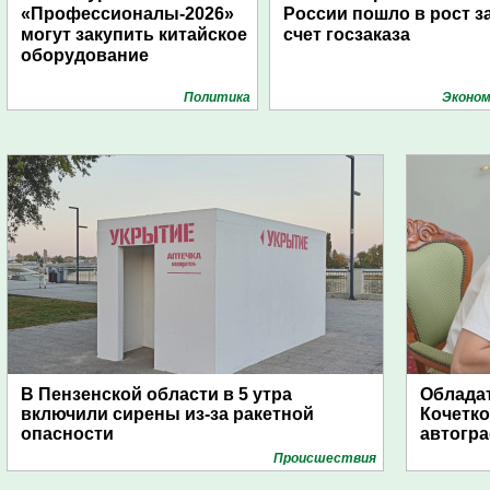
«Профессионалы-2026»
России пошло в рост з
могут закупить китайское
счет госзаказа
оборудование
Политика
Эконом
В Пензенской области в 5 утра
Обладат
включили сирены из-за ракетной
Кочетко
опасности
автогр
Проиcшествия