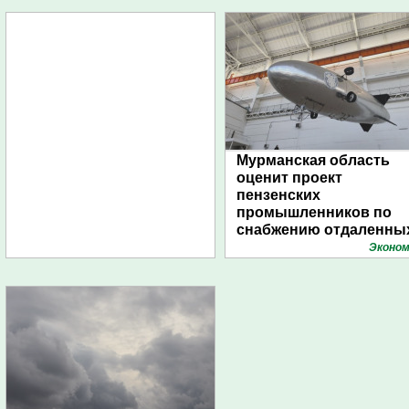
Мурманская область
оценит проект
пензенских
промышленников по
снабжению отдаленны
поселений с помощью
Эконом
дирижаблей