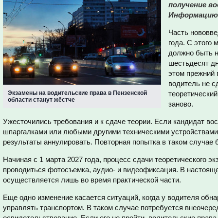
получение в
Информацию о
Часть нововве
года. С этого
должно быть н
шестьдесят дн
этом прежний 
водитель не с
Экзамены на водительские права в Пензенской
теоретический
области станут жёстче
заново.
Ужесточились требования и к сдаче теории. Если кандидат в
шпаргалками или любыми другими техническими устройствами, 
результаты аннулировать. Повторная попытка в таком случае б
Начиная с 1 марта 2027 года, процесс сдачи теоретического э
проводиться фотосъемка, аудио- и видеофиксация. В настоящ
осуществляется лишь во время практической части.
Еще одно изменение касается ситуаций, когда у водителя об
управлять транспортом. В таком случае потребуется внеочер
освидетельствование. Если его не пройти, водительские прав