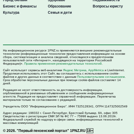
Бизнес и финансы
Образование
Вопросы юристу
Культура
Семья и дети
На информационном ресурсе 1PNZ.ru применяются внешние рекомендательные
технологии (информационные технологии предоставления информации на основе
сбора, систематизации и анализа сведений, относящихся к предпочтениям
пользователей сети «Интернет», находящихся на территории Российской
Федерации)».
Правила применения рекомендательных технологий
.
Сайт использует сервисы веб-аналитики
Яндекс Метрика
,
AppMetrica
и LiveInternet.
Продолжая использовать этот Сайт, вы соглашаетесь с использованием cookie-
файлов и других данных в соответствии с данным
Пользовательским соглашением
.
Срок обработки персональных данных при помощи cookie-файлов составляет 14
дней.
Редакция не несет ответственность за достоверность информации,
опубликованной в рекламных объявлениях и сообщениях информационных
агентств. Редакция не предоставляет справочной информации. Перепечатка
материалов только по согласованию с редакцией.
Учредитель ООО "Информационное Бюро". ИНН 7325128341, ОГРН 1147325002549
Адрес редакции:
198332
г. Санкт-Петербург,
Брестский бульвар, 8А, офис 305
Свидетельство о регистрации СМИ ЭЛ № ФС 77 – 75998 выдано 13.06.2019г.
Федеральной службой по надзору в сфере связи, информационных технологий и
массовых коммуникаций
© 2026.
"Первый пензенский портал" 1PNZ.RU
18+