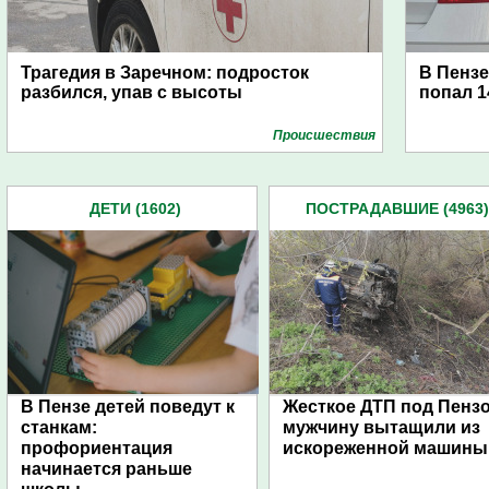
Трагедия в Заречном: подросток
В Пензе
разбился, упав с высоты
попал 1
Проиcшествия
ДЕТИ (1602)
ПОСТРАДАВШИЕ (4963)
В Пензе детей поведут к
Жесткое ДТП под Пензо
станкам:
мужчину вытащили из
профориентация
искореженной машины
начинается раньше