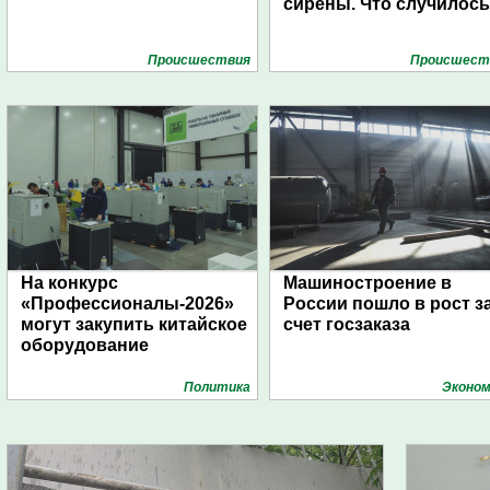
сирены. Что случилос
Проиcшествия
Проиcшест
На конкурс
Машиностроение в
«Профессионалы-2026»
России пошло в рост з
могут закупить китайское
счет госзаказа
оборудование
Политика
Эконом