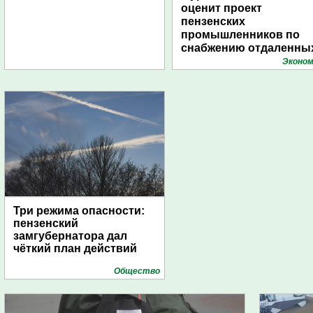
оценит проект
пензенских
промышленников по
снабжению отдаленны
поселений с помощью
Эконом
дирижаблей
Три режима опасности:
пензенский
замгубернатора дал
чёткий план действий
Общество