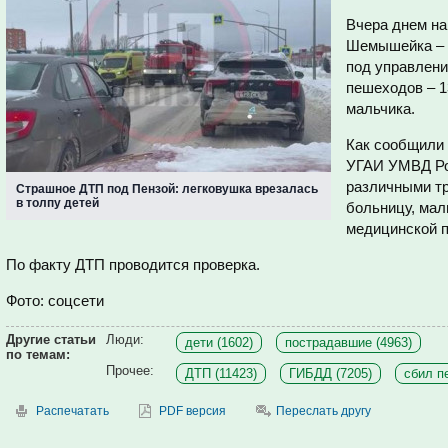
Вчера днем на
Шемышейка – 
под управлени
пешеходов – 1
мальчика.
Как сообщили 
УГАИ УМВД Рос
различными тр
Страшное ДТП под Пензой: легковушка врезалась
в толпу детей
больницу, мал
медицинской 
По факту ДТП проводится проверка.
Фото: соцсети
Другие статьи
Люди:
дети (1602)
пострадавшие (4963)
по темам:
Прочее:
ДТП (11423)
ГИБДД (7205)
сбил п
Распечатать
PDF версия
Переслать другу