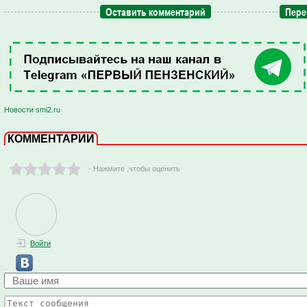
Оставить комментарий
Пере
Новости smi2.ru
КОММЕНТАРИИ
- Нажмите ,чтобы оценить
Войти