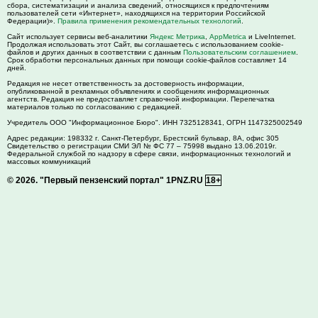
сбора, систематизации и анализа сведений, относящихся к предпочтениям
пользователей сети «Интернет», находящихся на территории Российской
Федерации)».
Правила применения рекомендательных технологий
.
Сайт использует сервисы веб-аналитики
Яндекс Метрика
,
AppMetrica
и LiveInternet.
Продолжая использовать этот Сайт, вы соглашаетесь с использованием cookie-
файлов и других данных в соответствии с данным
Пользовательским соглашением
.
Срок обработки персональных данных при помощи cookie-файлов составляет 14
дней.
Редакция не несет ответственность за достоверность информации,
опубликованной в рекламных объявлениях и сообщениях информационных
агентств. Редакция не предоставляет справочной информации. Перепечатка
материалов только по согласованию с редакцией.
Учредитель ООО "Информационное Бюро". ИНН 7325128341, ОГРН 1147325002549
Адрес редакции:
198332
г. Санкт-Петербург,
Брестский бульвар, 8А, офис 305
Свидетельство о регистрации СМИ ЭЛ № ФС 77 – 75998 выдано 13.06.2019г.
Федеральной службой по надзору в сфере связи, информационных технологий и
массовых коммуникаций
© 2026.
"Первый пензенский портал" 1PNZ.RU
18+