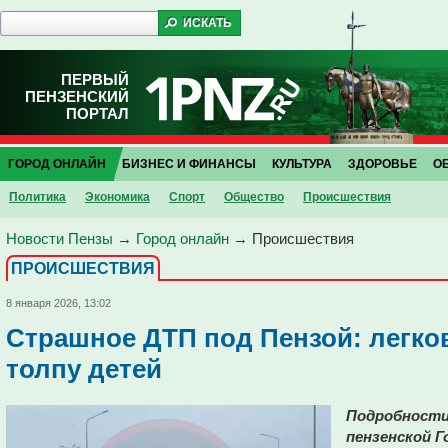
ПЕРВЫЙ
ПЕНЗЕНСКИЙ
ПОРТАЛ
ГОРОД ОНЛАЙН
БИЗНЕС И ФИНАНСЫ
КУЛЬТУРА
ЗДОРОВЬЕ
О
Политика
Экономика
Спорт
Общество
Проиcшествия
Новости Пензы
→
Город онлайн
→
Проиcшествия
ПРОИCШЕСТВИЯ
8 января 2026, 13:02
Страшное ДТП под Пензой: легко
толпу детей
Подробности
пензенской Г