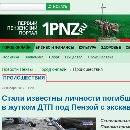
ПЕРВЫЙ
ПЕНЗЕНСКИЙ
ПОРТАЛ
ГОРОД ОНЛАЙН
БИЗНЕС И ФИНАНСЫ
КУЛЬТУРА
ЗДОРОВЬЕ
О
Политика
Экономика
Спорт
Общество
Проиcшествия
Новости Пензы
→
Город онлайн
→
Проиcшествия
ПРОИCШЕСТВИЯ
24 января 2017, 11:20
Стали известны личности погибш
в жутком ДТП под Пензой с экска
Скончавшихс
Помимо проч