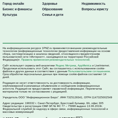
Город онлайн
Здоровье
Недвижимость
Бизнес и финансы
Образование
Вопросы юристу
Культура
Семья и дети
На информационном ресурсе 1PNZ.ru применяются внешние рекомендательные
технологии (информационные технологии предоставления информации на основе
сбора, систематизации и анализа сведений, относящихся к предпочтениям
пользователей сети «Интернет», находящихся на территории Российской
Федерации)».
Правила применения рекомендательных технологий
.
Сайт использует сервисы веб-аналитики
Яндекс Метрика
,
AppMetrica
и LiveInternet.
Продолжая использовать этот Сайт, вы соглашаетесь с использованием cookie-
файлов и других данных в соответствии с данным
Пользовательским соглашением
.
Срок обработки персональных данных при помощи cookie-файлов составляет 14
дней.
Редакция не несет ответственность за достоверность информации,
опубликованной в рекламных объявлениях и сообщениях информационных
агентств. Редакция не предоставляет справочной информации. Перепечатка
материалов только по согласованию с редакцией.
Учредитель ООО "Информационное Бюро". ИНН 7325128341, ОГРН 1147325002549
Адрес редакции:
198332
г. Санкт-Петербург,
Брестский бульвар, 8А, офис 305
Свидетельство о регистрации СМИ ЭЛ № ФС 77 – 75998 выдано 13.06.2019г.
Федеральной службой по надзору в сфере связи, информационных технологий и
массовых коммуникаций