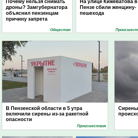
Почему нельзя снимать
На улице Кижеватова в
дроны? Замгубернатора
Пензе сбили женщину-
объяснил пензенцам
пешехода
причину запрета
Общество
Проиcшест
В Пензенской области в 5 утра
Сирены 
включили сирены из-за ракетной
происх
опасности
Проиcшествия