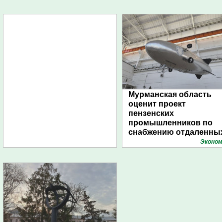
Мурманская область
оценит проект
пензенских
промышленников по
снабжению отдаленны
поселений с помощью
Эконом
дирижаблей