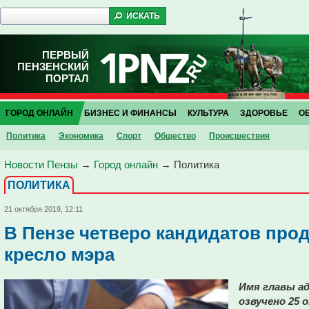
ПЕРВЫЙ
ПЕНЗЕНСКИЙ
ПОРТАЛ
ГОРОД ОНЛАЙН
БИЗНЕС И ФИНАНСЫ
КУЛЬТУРА
ЗДОРОВЬЕ
О
Политика
Экономика
Спорт
Общество
Проиcшествия
Новости Пензы
→
Город онлайн
→
Политика
ПОЛИТИКА
21 октября 2019, 12:11
В Пензе четверо кандидатов про
кресло мэра
Имя главы а
озвучено 25 