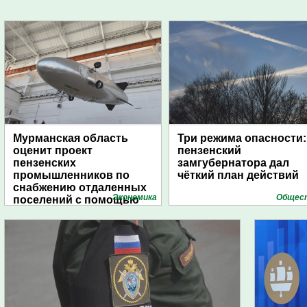
Мурманская область
Три режима опасности:
оценит проект
пензенский
пензенских
замгубернатора дал
промышленников по
чёткий план действий
снабжению отдаленных
Экономика
Общес
поселений с помощью
дирижаблей