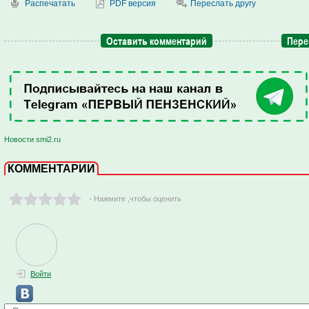
Распечатать
PDF версия
Переслать другу
Оставить комментарий
Пере
Новости smi2.ru
КОММЕНТАРИИ
- Нажмите ,чтобы оценить
Войти