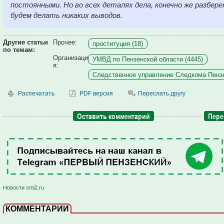
постоянными. Но во всех деталях дела, конечно же разбер
будем делать никаких выводов.
Другие статьи
Прочее:
проституция (18)
по темам:
Организаци
УМВД по Пензенской области (4445)
я:
Следственное управление Следкома Пензе
Распечатать
PDF версия
Переслать другу
Оставить комментарий
Пере
Новости smi2.ru
КОММЕНТАРИИ