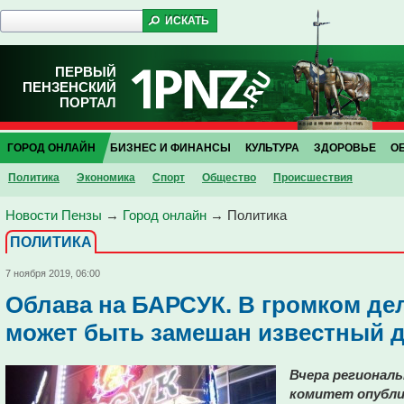
ПЕРВЫЙ
ПЕНЗЕНСКИЙ
ПОРТАЛ
ГОРОД ОНЛАЙН
БИЗНЕС И ФИНАНСЫ
КУЛЬТУРА
ЗДОРОВЬЕ
О
Политика
Экономика
Спорт
Общество
Проиcшествия
Новости Пензы
→
Город онлайн
→
Политика
ПОЛИТИКА
7 ноября 2019, 06:00
Облава на БАРСУК. В громком де
может быть замешан известный д
Вчера регионал
комитет опубли