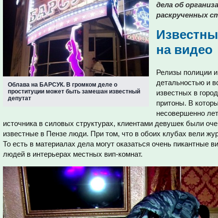
дела об организ
раскрученных ст
Известны
на видео
Релизы полиции и
детальностью и в
Облава на БАРСУК. В громком деле о
проституции может быть замешан известный
известных в горо
депутат
притоны. В которы
несовершенно лет
источника в силовых структурах, клиентами девушек были оч
известные в Пензе люди. При том, что в обоих клубах вели жу
То есть в материалах дела могут оказаться очень пикантные в
людей в интерьерах местных вип-комнат.