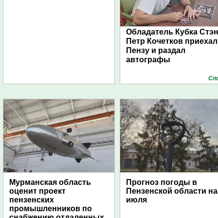
Обладатель Кубка Стэ
Петр Кочетков приехал
Пензу и раздал
автографы
Сп
Мурманская область
Прогноз погоды в
оценит проект
Пензенской области на
пензенских
июля
промышленников по
снабжению отдаленных