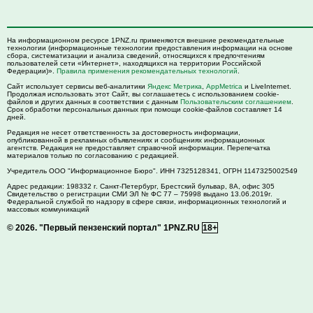
На информационном ресурсе 1PNZ.ru применяются внешние рекомендательные
технологии (информационные технологии предоставления информации на основе
сбора, систематизации и анализа сведений, относящихся к предпочтениям
пользователей сети «Интернет», находящихся на территории Российской
Федерации)».
Правила применения рекомендательных технологий
.
Сайт использует сервисы веб-аналитики
Яндекс Метрика
,
AppMetrica
и LiveInternet.
Продолжая использовать этот Сайт, вы соглашаетесь с использованием cookie-
файлов и других данных в соответствии с данным
Пользовательским соглашением
.
Срок обработки персональных данных при помощи cookie-файлов составляет 14
дней.
Редакция не несет ответственность за достоверность информации,
опубликованной в рекламных объявлениях и сообщениях информационных
агентств. Редакция не предоставляет справочной информации. Перепечатка
материалов только по согласованию с редакцией.
Учредитель ООО "Информационное Бюро". ИНН 7325128341, ОГРН 1147325002549
Адрес редакции:
198332
г. Санкт-Петербург,
Брестский бульвар, 8А, офис 305
Свидетельство о регистрации СМИ ЭЛ № ФС 77 – 75998 выдано 13.06.2019г.
Федеральной службой по надзору в сфере связи, информационных технологий и
массовых коммуникаций
© 2026.
"Первый пензенский портал" 1PNZ.RU
18+