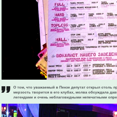
О том, что уважаемый в Пензе депутат открыл столь п
мерзость творится в его клубах, молва обсуждала да
легендами и очень неблаговидными непечатными опр