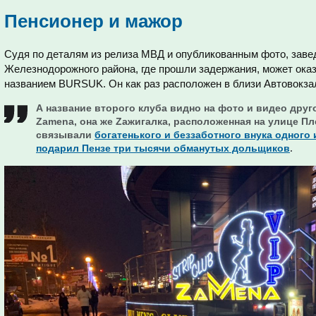
Пенсионер и мажор
Судя по деталям из релиза МВД и опубликованным фото, заве
Железнодорожного района, где прошли задержания, может ока
названием BURSUK. Он как раз расположен в близи Автовокза
А название второго клуба видно на фото и видео друго
Zamena, она же Zaжигалка, расположенная на улице Пл
связывали
богатенького и беззаботного внука одного
подарил Пензе три тысячи обманутых дольщиков
.