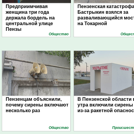
Предприимчивая
Пензенская катастрофа
женщина три года
Бастрыкин взялся за
держала бордель на
разваливающийся мос
центральной улице
на Токарной
Пензы
Общество
Общес
Пензенцам объяснили,
В Пензенской области 
почему сирены включают
утра включили сирены
несколько раз
из-за ракетной опасно
Общество
Проиcшест