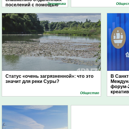
Экономика
Общес
поселений с помощью
дирижаблей
Статус «очень загрязненной»: что это
В Санкт
значит для реки Суры?
Междун
форум-2
креати
Общество