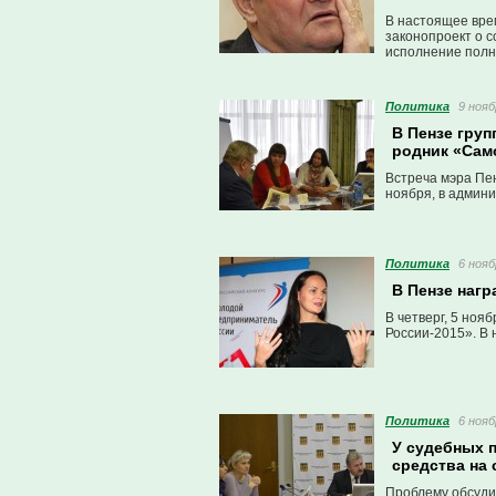
В настоящее вре
законопроект о с
исполнение полн
Политика
9 нояб
В Пензе гру
родник «Сам
Встреча мэра Пе
ноября, в админи
Политика
6 нояб
В Пензе наг
В четверг, 5 ноя
России-2015». В 
Политика
6 нояб
У судебных п
средства на 
Проблему обсудил