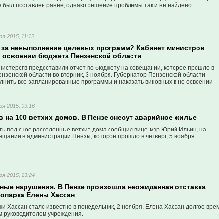
в был поставлен ранее, однако решение проблемы так и не найдено.
ря 2015, 11:12
т за невыполнение целевых программ? Кабинет министров
б освоении бюджета Пензенской области
нистерств предоставили отчет по бюджету на совещании, которое прошло в
нзенской области во вторник, 3 ноября. Губернатор Пензенской области
лнить все запланированные программы и наказать виновных в не освоении
тв.
ря 2015, 09:16
 на 100 ветхих домов. В Пензе снесут аварийное жилье
ть под снос расселенные ветхие дома сообщил вице-мэр Юрий Ильин, на
ещании в администрации Пензы, которое прошло в четверг, 5 ноября.
ря 2015, 13:24
ные нарушения. В Пензе произошла неожиданная отставка
оопарка Елены Хассан
жи Хассан стало известно в понедельник, 2 ноября. Елена Хассан долгое вре
 руководителем учреждения.