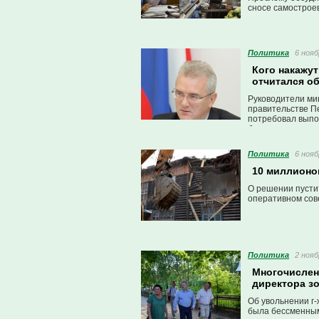
сносе самострое
Политика
6 нояб
Кого накажу
отчитался о
Руководители ми
правительстве Пе
потребовал выпо
бюджетных средс
Политика
6 нояб
10 миллионов
О решении пусти
оперативном сов
Политика
2 нояб
Многочислен
директора з
Об увольнении г-
была бессменным