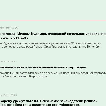
бря 2015, 11:23
 полгода. Михаил Кудимов, очередной начальник управления
 ушел в отставку
-на Кудимова с должности начальника управления ЖКХ сталои известно из
тере первого вице-мэра Пензы Юрия Гвоздева, в понедельник, 10 ноября.
ря 2015, 16:41
чиновники наказали незаконопослушных торговцев
районе Пензы состоялся рейд по пресечению несанкционированной торговли
тия было составлено 6 протоколов.
ря 2015, 16:29
кареву урежут льготы. Пензенские законодатели решили
бюджет области на квартплате экс-губернатора