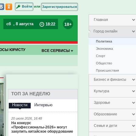
или
Войти
Зарегистрироваться
Главная
сб
, 8 августа
18+
18
:
22
Город онлайн
Политика
Экономика
ОСЫ ЮРИСТУ
ВСЕ СЕРВИСЫ
Спорт
Общество
Проиcшествия
Бизнес и финансы
Культура
ТОП ЗА НЕДЕЛЮ
Здоровье
Новости
Интервью
Образование
20 июля 2026, 16:48
На конкурс
Семья и дети
«Профессионалы-2026» могут
закупить китайское оборудование