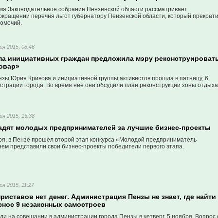
мя Законодательное собрание Пензенской области рассматривает
окращении перечня льгот губернатору Пензенской области, который прекрат
омочий.
ря 2015, 08:46
ппа инициативных граждан предложила мэру реконструироват
овар»
нзы Юрия Кривова и инициативной группы активистов прошла в пятницу, 6
страции города. Во время нее они обсудили план реконструкции зоны отдыха
ря 2015, 15:38
радят молодых предпринимателей за лучшие бизнес-проекты
бря, в Пензе прошел второй этап конкурса «Молодой предприниматель
нем представили свои бизнес-проекты победители первого этапа.
ря 2015, 11:27
риставов нет денег. Администрация Пензы не знает, где найти
снос 9 незаконных самостроев
и на совещании в администрации города Пензы в четверг, 5 ноября. Вопрос 