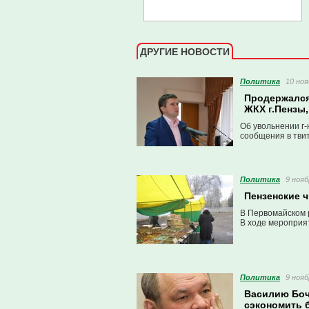
ДРУГИЕ НОВОСТИ
Политика
10 ноя
Продержался
ЖКХ г.Пензы,
Об увольнении г
сообщения в твит
Политика
9 нояб
Пензенские 
В Первомайском 
В ходе мероприя
Политика
9 нояб
Василию Боч
сэкономить 