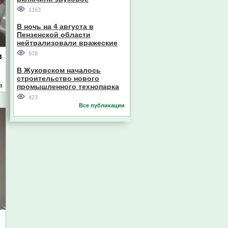
оповещение
1163
Евгений Пазечко
В ночь на 4 августа в
Пензенской области
нейтрализовали вражеские
дроны
978
в
В Жуковском началось
строительство нового
а
промышленного технопарка
423
Главный судебный пристав
Все публикации
Пензенской области