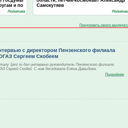
ы Госдумы
области, летчик-космонавт Александр
ругам и по
Самокутяев
Политика
Политик
Предложить своего кандидат
нтервью с директором Пензенского филиала
ОГАЗ Сергеем Скобеем
талу 1pnz.ru дал интервью руководитель Пензенского филиала
АЗ Сергей Скобей. С ним беседовала Елена Давыдова.
Подробнее