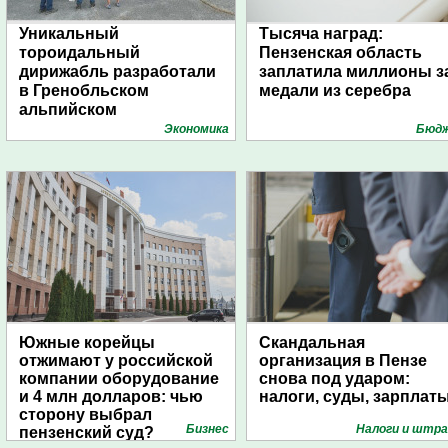
Уникальный
Тысяча наград:
тороидальный
Пензенская область
дирижабль разработали
заплатила миллионы з
в Гренобльском
медали из серебра
альпийском
университете
Экономика
Бюд
Южные корейцы
Скандальная
отжимают у российской
организация в Пензе
компании оборудование
снова под ударом:
и 4 млн долларов: чью
налоги, суды, зарплат
сторону выбрал
Бизнес
Налоги и штр
пензенский суд?