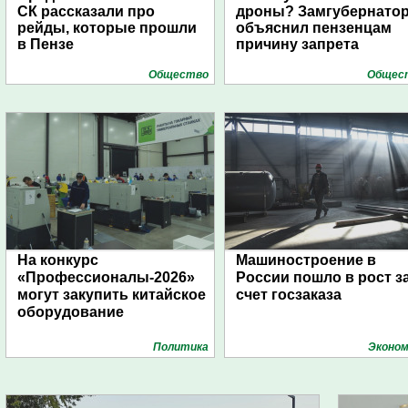
СК рассказали про
дроны? Замгубернато
рейды, которые прошли
объяснил пензенцам
в Пензе
причину запрета
Общество
Общес
На конкурс
Машиностроение в
«Профессионалы-2026»
России пошло в рост з
могут закупить китайское
счет госзаказа
оборудование
Политика
Эконом