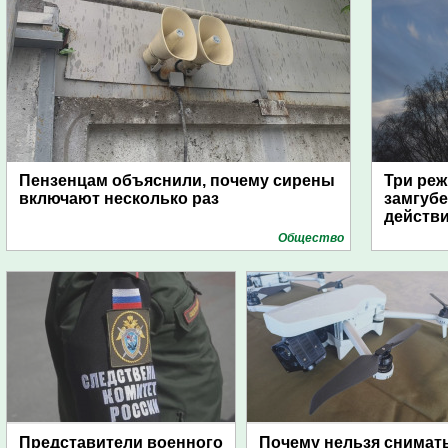
Пензенцам объяснили, почему сирены
Три реж
включают несколько раз
замгубе
действ
Общество
Представители военного
Почему нельзя снимат