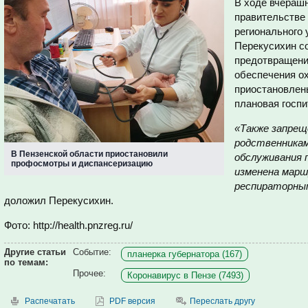
В ходе вчерашн
правительстве 
регионального
Перекусихин со
предотвращени
обеспечения о
приостановлен
плановая госпи
«Также запрещ
родственникам
В Пензенской области приостановили
обслуживания 
профосмотры и диспансеризацию
изменена марш
респираторны
доложил Перекусихин.
Фото: http://health.pnzreg.ru/
Другие статьи
Событие:
планерка губернатора (167)
по темам:
Прочее:
Коронавирус в Пензе (7493)
Распечатать
PDF версия
Переслать другу