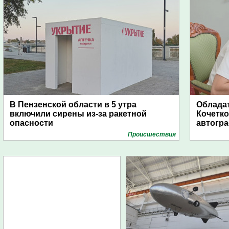
В Пензенской области в 5 утра
Обладат
включили сирены из-за ракетной
Кочетко
опасности
автогр
Проиcшествия