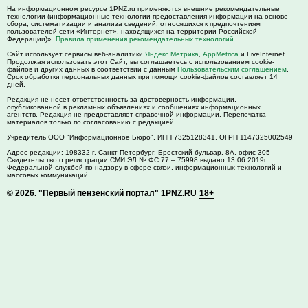
На информационном ресурсе 1PNZ.ru применяются внешние рекомендательные
технологии (информационные технологии предоставления информации на основе
сбора, систематизации и анализа сведений, относящихся к предпочтениям
пользователей сети «Интернет», находящихся на территории Российской
Федерации)».
Правила применения рекомендательных технологий
.
Сайт использует сервисы веб-аналитики
Яндекс Метрика
,
AppMetrica
и LiveInternet.
Продолжая использовать этот Сайт, вы соглашаетесь с использованием cookie-
файлов и других данных в соответствии с данным
Пользовательским соглашением
.
Срок обработки персональных данных при помощи cookie-файлов составляет 14
дней.
Редакция не несет ответственность за достоверность информации,
опубликованной в рекламных объявлениях и сообщениях информационных
агентств. Редакция не предоставляет справочной информации. Перепечатка
материалов только по согласованию с редакцией.
Учредитель ООО "Информационное Бюро". ИНН 7325128341, ОГРН 1147325002549
Адрес редакции:
198332
г. Санкт-Петербург,
Брестский бульвар, 8А, офис 305
Свидетельство о регистрации СМИ ЭЛ № ФС 77 – 75998 выдано 13.06.2019г.
Федеральной службой по надзору в сфере связи, информационных технологий и
массовых коммуникаций
© 2026.
"Первый пензенский портал" 1PNZ.RU
18+