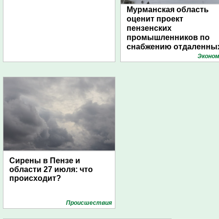
Мурманская область
оценит проект
пензенских
промышленников по
снабжению отдаленны
поселений с помощью
Эконом
дирижаблей
Сирены в Пензе и
области 27 июля: что
происходит?
Проиcшествия