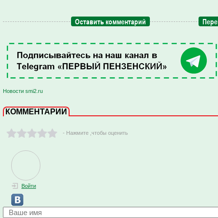
Оставить комментарий
Пере
Новости smi2.ru
КОММЕНТАРИИ
- Нажмите ,чтобы оценить
Войти