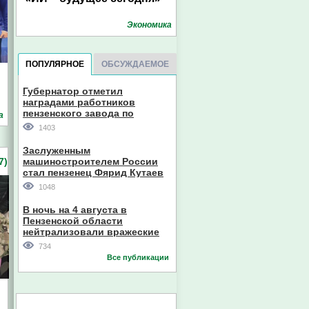
Экономика
ПОПУЛЯРНОЕ
ОБСУЖДАЕМОЕ
Губернатор отметил
наградами работников
пензенского завода по
а
производству станков
1403
Заслуженным
7)
машиностроителем России
стал пензенец Фярид Кутаев
1048
В ночь на 4 августа в
Пензенской области
нейтрализовали вражеские
дроны
734
Все публикации