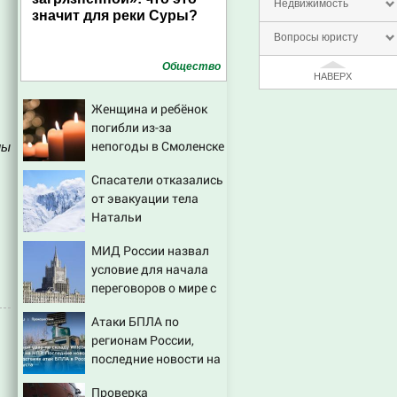
Недвижимость
значит для реки Суры?
Вопросы юристу
Общество
НАВЕРХ
Женщина и ребёнок
погибли из-за
непогоды в Смоленске
ны
Спасатели отказались
от эвакуации тела
Натальи
Наговицыной с
МИД России назвал
семитысячника
условие для начала
переговоров о мире с
Украиной
Атаки БПЛА по
регионам России,
последние новости на
7 августа 2026:
Проверка
последствия, атаки на