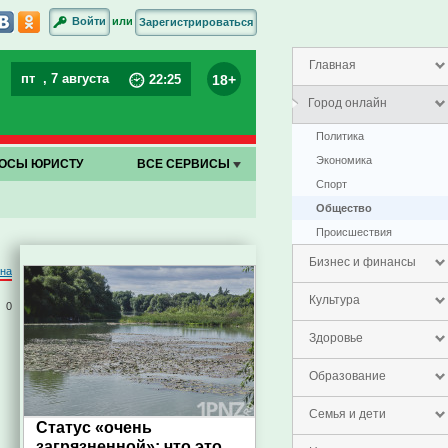
или
Войти
Зарегистрироваться
Главная
пт
, 7 августа
18+
22
:
25
Город онлайн
Политика
Экономика
ОСЫ ЮРИСТУ
ВСЕ СЕРВИСЫ
Спорт
Общество
Проиcшествия
Бизнес и финансы
на
Культура
0
Здоровье
Образование
Семья и дети
Статус «очень
загрязненной»: что это