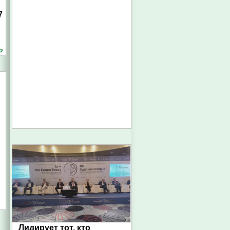
7
о
Лидирует тот, кто