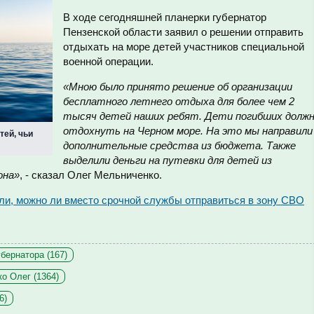
В ходе сегодняшней планерки губернатор
Пензенской области заявил о решении отправить
отдыхать на море детей участников специальной
военной операции.
«Мною было принято решение об организации
бесплатного летнего отдыха для более чем 2
тысяч детей наших ребят. Дети погибших долж
отдохнуть на Черном море. На это мы направили
тей, чьи
дополнительные средства из бюджета. Также
выделили деньги на путевки для детей из
она»
, - сказал Олег Мельниченко.
ли, можно ли вместо срочной службы отправиться в зону СВО
бернатора (167)
о Олег (1364)
6)