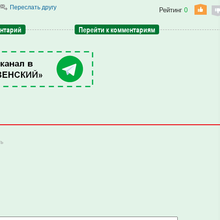
Переслать другу
Рейтинг
0
ентарий
Перейти к комментариям
ть