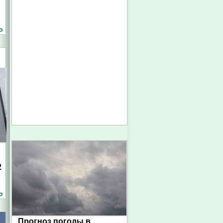
о
2
о
Прогноз погоды в