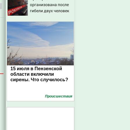
организована после
склады Wildberries,
гибели двух человек
состояние
при падении деревьев
пострадавших
в Смоленске
15 июля в Пензенской
области включили
сирены. Что случилось?
Проиcшествия