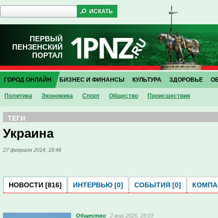
ПЕРВЫЙ
ПЕНЗЕНСКИЙ
ПОРТАЛ
ГОРОД ОНЛАЙН
БИЗНЕС И ФИНАНСЫ
КУЛЬТУРА
ЗДОРОВЬЕ
О
Политика
Экономика
Спорт
Общество
Проиcшествия
ТЕГИ
Украина
27 февраля 2014, 18:46
НОВОСТИ [816]
ИНТЕРВЬЮ [0]
СОБЫТИЯ [0]
КОМПАН
Общество
2 мая 2026, 19:03