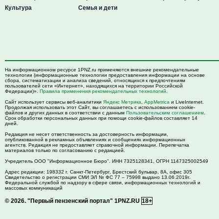
Культура
Семья и дети
На информационном ресурсе 1PNZ.ru применяются внешние рекомендательные
технологии (информационные технологии предоставления информации на основе
сбора, систематизации и анализа сведений, относящихся к предпочтениям
пользователей сети «Интернет», находящихся на территории Российской
Федерации)».
Правила применения рекомендательных технологий
.
Сайт использует сервисы веб-аналитики
Яндекс Метрика
,
AppMetrica
и LiveInternet.
Продолжая использовать этот Сайт, вы соглашаетесь с использованием cookie-
файлов и других данных в соответствии с данным
Пользовательским соглашением
.
Срок обработки персональных данных при помощи cookie-файлов составляет 14
дней.
Редакция не несет ответственность за достоверность информации,
опубликованной в рекламных объявлениях и сообщениях информационных
агентств. Редакция не предоставляет справочной информации. Перепечатка
материалов только по согласованию с редакцией.
Учредитель ООО "Информационное Бюро". ИНН 7325128341, ОГРН 1147325002549
Адрес редакции:
198332
г. Санкт-Петербург,
Брестский бульвар, 8А, офис 305
Свидетельство о регистрации СМИ ЭЛ № ФС 77 – 75998 выдано 13.06.2019г.
Федеральной службой по надзору в сфере связи, информационных технологий и
массовых коммуникаций
© 2026.
"Первый пензенский портал" 1PNZ.RU
18+