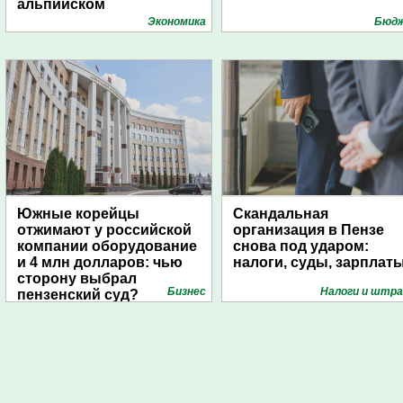
альпийском
университете
Экономика
Бюд
Южные корейцы
Скандальная
отжимают у российской
организация в Пензе
компании оборудование
снова под ударом:
и 4 млн долларов: чью
налоги, суды, зарплат
сторону выбрал
Бизнес
Налоги и штр
пензенский суд?