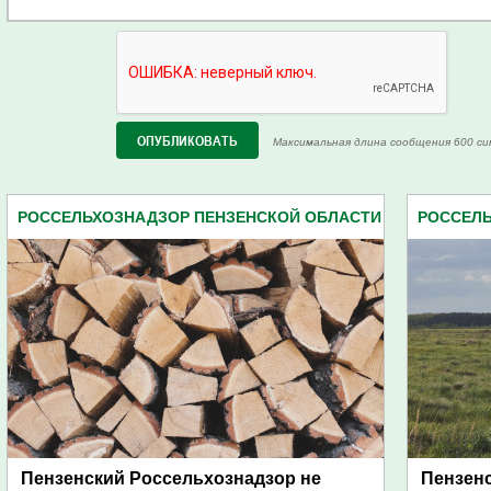
Максимальная длина сообщения 600 си
РОССЕЛЬХОЗНАДЗОР ПЕНЗЕНСКОЙ ОБЛАСТИ
РОССЕЛЬ
(86)
Пензенский Россельхознадзор не
Пензенс