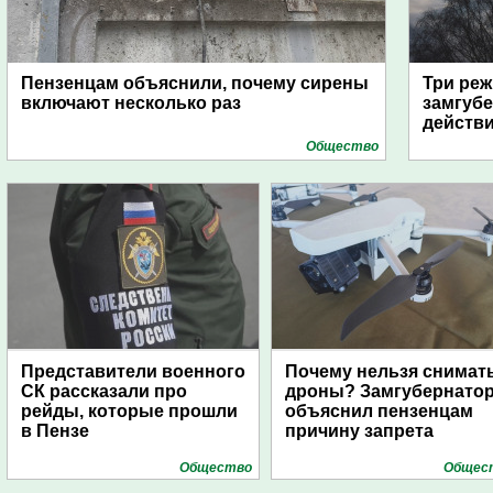
Пензенцам объяснили, почему сирены
Три реж
включают несколько раз
замгубе
действ
Общество
Представители военного
Почему нельзя снимат
СК рассказали про
дроны? Замгубернато
рейды, которые прошли
объяснил пензенцам
в Пензе
причину запрета
Общество
Общес