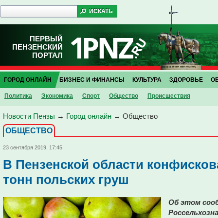
ПЕРВЫЙ
ПЕНЗЕНСКИЙ
ПОРТАЛ
ГОРОД ОНЛАЙН
БИЗНЕС И ФИНАНСЫ
КУЛЬТУРА
ЗДОРОВЬЕ
О
Политика
Экономика
Спорт
Общество
Проиcшествия
Новости Пензы
→
Город онлайн
→
Общество
ОБЩЕСТВО
23 сентября 2019, 17:45
В Пензенской области конфисков
тонн польских груш
Об этом соо
Россельхозна