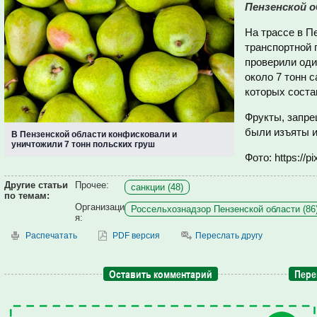
Пензенской о
На трассе в П
транспортной 
проверили оди
около 7 тонн 
которых соста
Фрукты, запре
были изъяты и
В Пензенской области конфисковали и
уничтожили 7 тонн польских груш
Фото: https://p
Другие статьи
Прочее:
санкции (48)
по темам:
Организаци
Россельхознадзор Пензенской области (86
я:
Распечатать
PDF версия
Переслать другу
Оставить комментарий
Пере