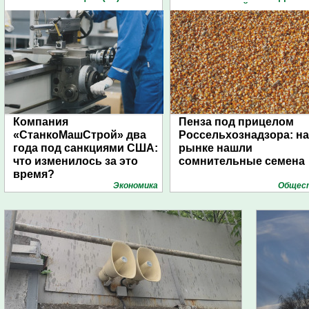
ПЕНЗЕНСКОЙ ОБЛАСТИ (8
Компания
Пенза под прицелом
«СтанкоМашСтрой» два
Россельхознадзора: на
года под санкциями США:
рынке нашли
что изменилось за это
сомнительные семена
время?
Экономика
Общес