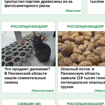
пропустил партию древесины из-за
тысячи 
фитосанитарного риска
Общество
РОССЕЛЬХОЗНАДЗОР
РОССЕЛЬХОЗНАДЗОР
ПЕНЗЕНСКОЙ ОБЛАСТИ (86)
ПЕНЗЕНСКОЙ ОБЛАСТИ (8
Что продают дачникам?
Опасный поток: в
В Пензенской области
Пензенскую область
нашли сомнительные
завезли 119 тысяч тонн
семена
потенциально опасны
грузов
Проиcшествия
Общес
САНКЦИИ (48)
РОССЕЛЬХОЗНАДЗОР