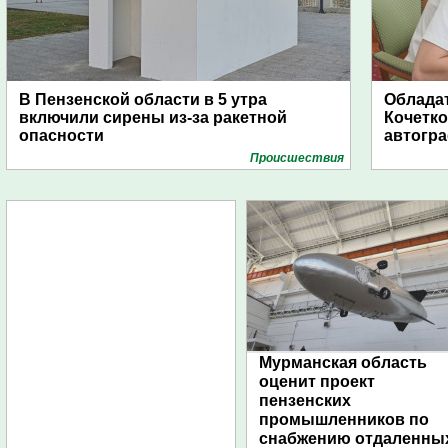
В Пензенской области в 5 утра
Обладат
включили сирены из-за ракетной
Кочетко
опасности
автогр
Проиcшествия
Мурманская область
оценит проект
пензенских
промышленников по
снабжению отдаленны