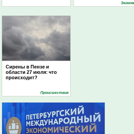
поселений с помощью
Эконом
дирижаблей
Сирены в Пензе и
области 27 июля: что
происходит?
Проиcшествия