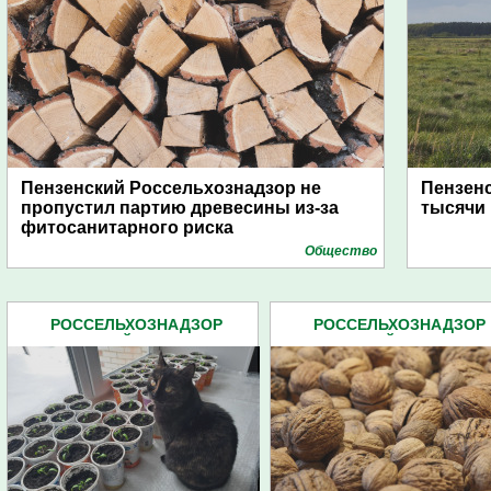
Пензенский Россельхознадзор не
Пензенс
пропустил партию древесины из-за
тысячи 
фитосанитарного риска
Общество
РОССЕЛЬХОЗНАДЗОР
РОССЕЛЬХОЗНАДЗОР
ПЕНЗЕНСКОЙ ОБЛАСТИ (86)
ПЕНЗЕНСКОЙ ОБЛАСТИ (8