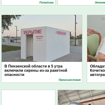
Политика
Эконом
В Пензенской области в 5 утра
Обладат
включили сирены из-за ракетной
Кочетко
опасности
автогр
Проиcшествия