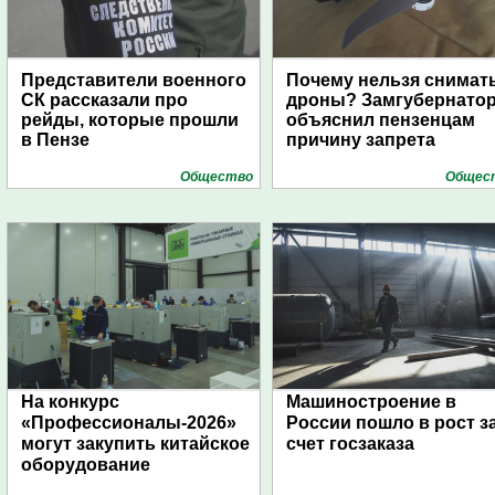
Представители военного
Почему нельзя снимат
СК рассказали про
дроны? Замгубернато
рейды, которые прошли
объяснил пензенцам
в Пензе
причину запрета
Общество
Общес
На конкурс
Машиностроение в
«Профессионалы-2026»
России пошло в рост з
могут закупить китайское
счет госзаказа
оборудование