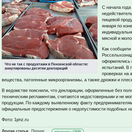
С начала года
недействитель
пищевой проду
января по кон
индивидуальн
мясной и моло
Как сообщили 
Россельхознад
оформлялись 
Что не так с продуктами в Пензенской области:
испытаний. В 
аннулированы десятки деклараций
проверках на 
вещества, патогенные микроорганизмы, а также дрожжи и плес
В ведомстве пояснили, что декларации, оформленные без пол
техническим регламентам, считаются недостоверными и не мог
продукции. По каждому выявленному факту предпринимателям
официальные предостережения о недопустимости подобных н
Фото: 1pnz.ru
Другие статьи
Прочее:
продукты (268)