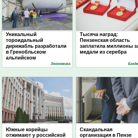
Уникальный
Тысяча наград:
тороидальный
Пензенская область
дирижабль разработали
заплатила миллионы з
в Гренобльском
медали из серебра
альпийском
университете
Экономика
Бюд
Южные корейцы
Скандальная
отжимают у российской
организация в Пензе