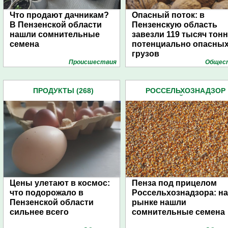
Что продают дачникам?
Опасный поток: в
В Пензенской области
Пензенскую область
нашли сомнительные
завезли 119 тысяч тонн
семена
потенциально опасны
грузов
Проиcшествия
Общес
ПРОДУКТЫ (268)
РОССЕЛЬХОЗНАДЗОР
ПЕНЗЕНСКОЙ ОБЛАСТИ (8
Цены улетают в космос:
Пенза под прицелом
что подорожало в
Россельхознадзора: на
Пензенской области
рынке нашли
сильнее всего
сомнительные семена