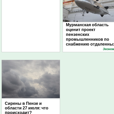
Мурманская область
оценит проект
пензенских
промышленников по
снабжению отдаленны
поселений с помощью
Эконом
дирижаблей
Сирены в Пензе и
области 27 июля: что
происходит?