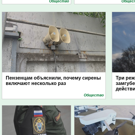
Общество
Общес
Пензенцам объяснили, почему сирены
Три реж
включают несколько раз
замгубе
действ
Общество