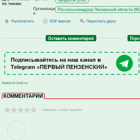
по темам:
Организаци
Россельхознадзор Пензенской области (86
я:
Распечатать
PDF версия
Переслать другу
Оставить комментарий
Пере
Новости smi2.ru
КОММЕНТАРИИ
- Нажмите ,чтобы оценить