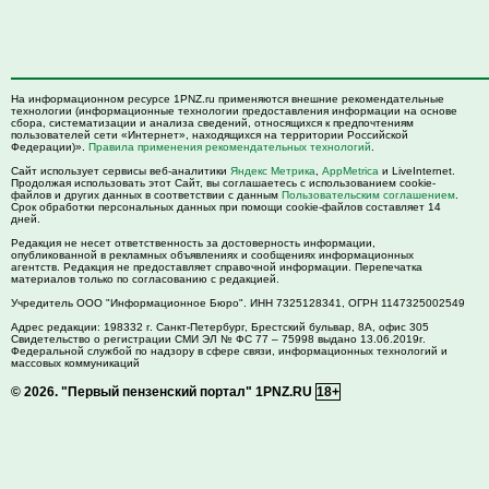
На информационном ресурсе 1PNZ.ru применяются внешние рекомендательные
технологии (информационные технологии предоставления информации на основе
сбора, систематизации и анализа сведений, относящихся к предпочтениям
пользователей сети «Интернет», находящихся на территории Российской
Федерации)».
Правила применения рекомендательных технологий
.
Сайт использует сервисы веб-аналитики
Яндекс Метрика
,
AppMetrica
и LiveInternet.
Продолжая использовать этот Сайт, вы соглашаетесь с использованием cookie-
файлов и других данных в соответствии с данным
Пользовательским соглашением
.
Срок обработки персональных данных при помощи cookie-файлов составляет 14
дней.
Редакция не несет ответственность за достоверность информации,
опубликованной в рекламных объявлениях и сообщениях информационных
агентств. Редакция не предоставляет справочной информации. Перепечатка
материалов только по согласованию с редакцией.
Учредитель ООО "Информационное Бюро". ИНН 7325128341, ОГРН 1147325002549
Адрес редакции:
198332
г. Санкт-Петербург,
Брестский бульвар, 8А, офис 305
Свидетельство о регистрации СМИ ЭЛ № ФС 77 – 75998 выдано 13.06.2019г.
Федеральной службой по надзору в сфере связи, информационных технологий и
массовых коммуникаций
© 2026.
"Первый пензенский портал" 1PNZ.RU
18+