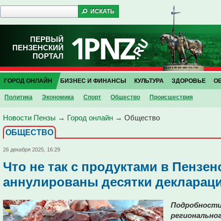
ПЕРВЫЙ
ПЕНЗЕНСКИЙ
ПОРТАЛ
ГОРОД ОНЛАЙН
БИЗНЕС И ФИНАНСЫ
КУЛЬТУРА
ЗДОРОВЬЕ
О
Политика
Экономика
Спорт
Общество
Проиcшествия
Новости Пензы
→
Город онлайн
→
Общество
ОБЩЕСТВО
26 декабря 2025, 16:29
Что не так с продуктами в Пензен
аннулированы десятки декларац
Подробности
региональног