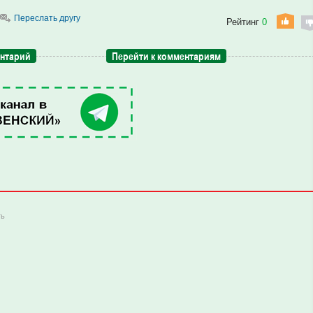
Переслать другу
Рейтинг
0
ентарий
Перейти к комментариям
ть