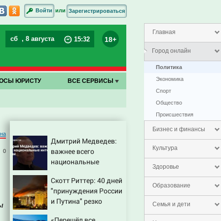
или
Войти
Зарегистрироваться
Главная
сб
, 8 августа
18+
15
:
32
Город онлайн
Политика
Экономика
ОСЫ ЮРИСТУ
ВСЕ СЕРВИСЫ
Спорт
Общество
Проиcшествия
Бизнес и финансы
на
Дмитрий Медведев:
Культура
важнее всего
0
национальные
Здоровье
интересы России
Скотт Риттер: 40 дней
Образование
"принуждения России
и Путина" резко
ы
Семья и дети
приблизили крах
«Перешёл все