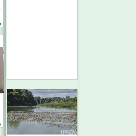
:
а
а