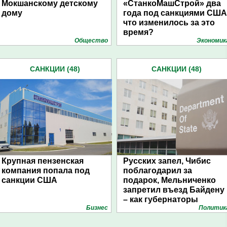
Мокшанскому детскому
«СтанкоМашСтрой» два
дому
года под санкциями США
что изменилось за это
время?
Общество
Экономик
САНКЦИИ (48)
САНКЦИИ (48)
Крупная пензенская
Русских запел, Чибис
компания попала под
поблагодарил за
санкции США
подарок, Мельниченко
запретил въезд Байдену
– как губернаторы
Бизнес
Политик
отреагировали на
санкции Госдепа США