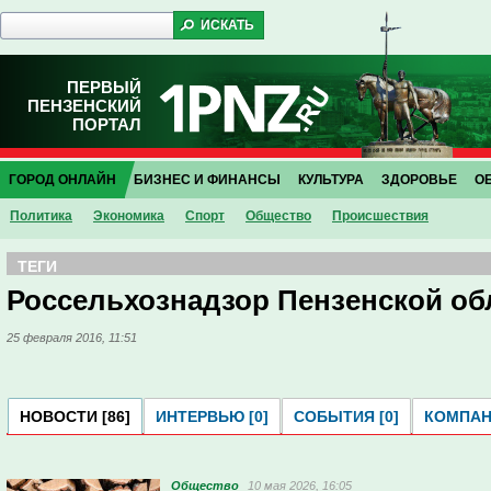
ПЕРВЫЙ
ПЕНЗЕНСКИЙ
ПОРТАЛ
ГОРОД ОНЛАЙН
БИЗНЕС И ФИНАНСЫ
КУЛЬТУРА
ЗДОРОВЬЕ
О
Политика
Экономика
Спорт
Общество
Проиcшествия
ТЕГИ
Россельхознадзор Пензенской об
25 февраля 2016, 11:51
НОВОСТИ [86]
ИНТЕРВЬЮ [0]
СОБЫТИЯ [0]
КОМПАНИ
Общество
10 мая 2026, 16:05