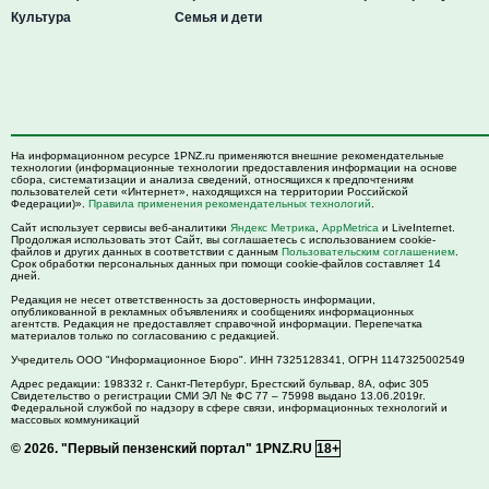
Культура
Семья и дети
На информационном ресурсе 1PNZ.ru применяются внешние рекомендательные
технологии (информационные технологии предоставления информации на основе
сбора, систематизации и анализа сведений, относящихся к предпочтениям
пользователей сети «Интернет», находящихся на территории Российской
Федерации)».
Правила применения рекомендательных технологий
.
Сайт использует сервисы веб-аналитики
Яндекс Метрика
,
AppMetrica
и LiveInternet.
Продолжая использовать этот Сайт, вы соглашаетесь с использованием cookie-
файлов и других данных в соответствии с данным
Пользовательским соглашением
.
Срок обработки персональных данных при помощи cookie-файлов составляет 14
дней.
Редакция не несет ответственность за достоверность информации,
опубликованной в рекламных объявлениях и сообщениях информационных
агентств. Редакция не предоставляет справочной информации. Перепечатка
материалов только по согласованию с редакцией.
Учредитель ООО "Информационное Бюро". ИНН 7325128341, ОГРН 1147325002549
Адрес редакции:
198332
г. Санкт-Петербург,
Брестский бульвар, 8А, офис 305
Свидетельство о регистрации СМИ ЭЛ № ФС 77 – 75998 выдано 13.06.2019г.
Федеральной службой по надзору в сфере связи, информационных технологий и
массовых коммуникаций
© 2026.
"Первый пензенский портал" 1PNZ.RU
18+