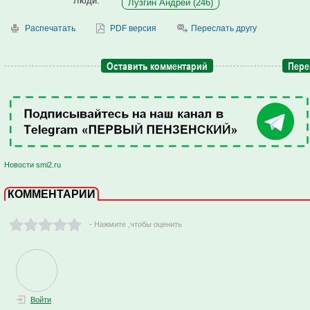
Люди:
Лузгин Андрей (246)
Распечатать
PDF версия
Переслать другу
Оставить комментарий
Пере
Новости smi2.ru
КОММЕНТАРИИ
- Нажмите ,чтобы оценить
Войти