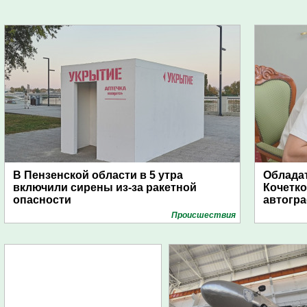
В Пензенской области в 5 утра
Обладат
включили сирены из-за ракетной
Кочетко
опасности
автогр
Проиcшествия