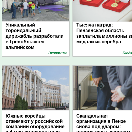
Уникальный
Тысяча наград:
тороидальный
Пензенская область
дирижабль разработали
заплатила миллионы з
в Гренобльском
медали из серебра
альпийском
университете
Экономика
Бюд
Южные корейцы
Скандальная
отжимают у российской
организация в Пензе
компании оборудование
снова под ударом:
и 4 млн долларов: чью
налоги, суды, зарплат