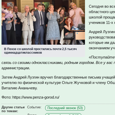
Сегодня во вс
областного це
школой прощаю
учеников 11-х 
Андрей Лузги
руководствова
которые им да
окончанием уч
В Пензе со школой простились почти 2,5 тысяч
одиннадцатиклассников
«Поступайте 
связь со своими одноклассниками, родным городом. Все у вас
администрации.
Затем Андрей Лузгин вручил благодарственные письма учащей
учителю по физической культуре Ольге Жучковой и члену Общ
Виталию Ананьчеву.
Фото: https://www.penza-gorod.ru/
Другие статьи
Событие:
Последний звонок (53)
по темам: