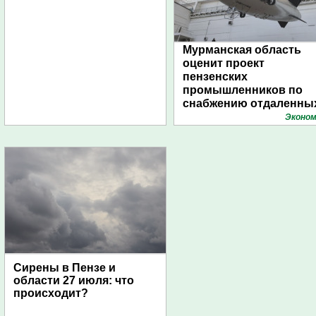
Мурманская область
оценит проект
пензенских
промышленников по
снабжению отдаленны
поселений с помощью
Эконом
дирижаблей
Сирены в Пензе и
области 27 июля: что
происходит?