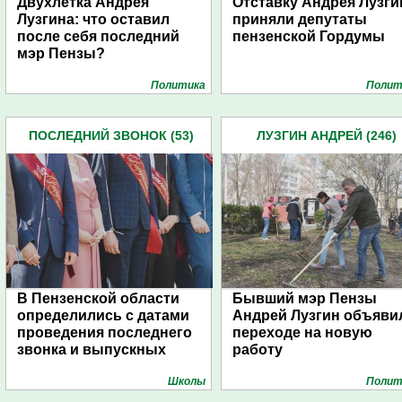
Двухлетка Андрея
Отставку Андрея Лузги
Лузгина: что оставил
приняли депутаты
после себя последний
пензенской Гордумы
мэр Пензы?
Политика
Полит
ПОСЛЕДНИЙ ЗВОНОК (53)
ЛУЗГИН АНДРЕЙ (246)
В Пензенской области
Бывший мэр Пензы
определились с датами
Андрей Лузгин объяви
проведения последнего
переходе на новую
звонка и выпускных
работу
Школы
Полит