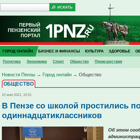
ПЕРВЫЙ
ПЕНЗЕНСКИЙ
ПОРТАЛ
ГОРОД ОНЛАЙН
БИЗНЕС И ФИНАНСЫ
КУЛЬТУРА
ЗДОРОВЬЕ
О
Политика
Экономика
Спорт
Общество
Проиcшествия
Новости Пензы
→
Город онлайн
→
Общество
ОБЩЕСТВО
22 мая 2021, 15:51
В Пензе со школой простились по
одиннадцатиклассников
Об этом сооб
администрац