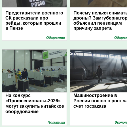
Представители военного
Почему нельзя снимат
СК рассказали про
дроны? Замгубернато
рейды, которые прошли
объяснил пензенцам
в Пензе
причину запрета
Общество
Общес
На конкурс
Машиностроение в
«Профессионалы-2026»
России пошло в рост з
могут закупить китайское
счет госзаказа
оборудование
Политика
Эконом