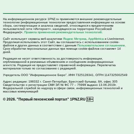
На информационном ресурсе 1PNZ.ru применяются внешние рекомендательные
технологии (информационные технологии предоставления информации на основе
сбора, систематизации и анализа сведений, относящихся к предпочтениям
пользователей сети «Интернет», находящихся на территории Российской
Федерации)».
Правила применения рекомендательных технологий
.
Сайт использует сервисы веб-аналитики
Яндекс Метрика
,
AppMetrica
и LiveInternet.
Продолжая использовать этот Сайт, вы соглашаетесь с использованием cookie-
файлов и других данных в соответствии с данным
Пользовательским соглашением
.
Срок обработки персональных данных при помощи cookie-файлов составляет 14
дней.
Редакция не несет ответственность за достоверность информации,
опубликованной в рекламных объявлениях и сообщениях информационных
агентств. Редакция не предоставляет справочной информации. Перепечатка
материалов только по согласованию с редакцией.
Учредитель ООО "Информационное Бюро". ИНН 7325128341, ОГРН 1147325002549
Адрес редакции:
198332
г. Санкт-Петербург,
Брестский бульвар, 8А, офис 305
Свидетельство о регистрации СМИ ЭЛ № ФС 77 – 75998 выдано 13.06.2019г.
Федеральной службой по надзору в сфере связи, информационных технологий и
массовых коммуникаций
© 2026.
"Первый пензенский портал" 1PNZ.RU
18+