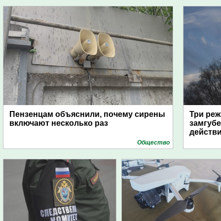
Пензенцам объяснили, почему сирены
Три реж
включают несколько раз
замгубе
действ
Общество