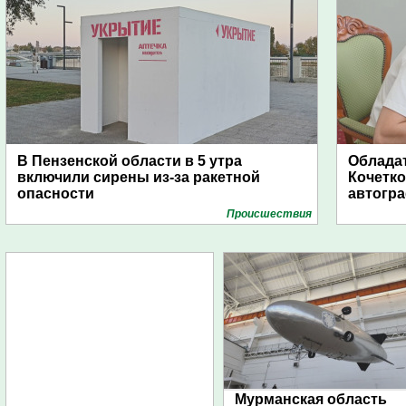
В Пензенской области в 5 утра
Обладат
включили сирены из-за ракетной
Кочетко
опасности
автогр
Проиcшествия
Мурманская область