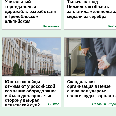
Уникальный
Тысяча наград:
тороидальный
Пензенская область
дирижабль разработали
заплатила миллионы з
в Гренобльском
медали из серебра
альпийском
университете
Экономика
Бюд
Южные корейцы
Скандальная
отжимают у российской
организация в Пензе
компании оборудование
снова под ударом:
и 4 млн долларов: чью
налоги, суды, зарплат
сторону выбрал
Бизнес
Налоги и штр
пензенский суд?