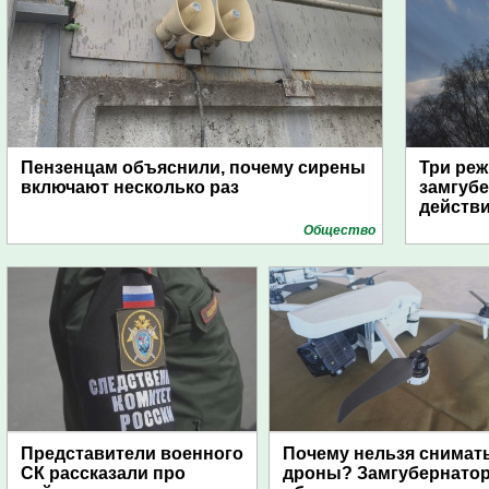
Пензенцам объяснили, почему сирены
Три реж
включают несколько раз
замгубе
действ
Общество
Представители военного
Почему нельзя снимат
СК рассказали про
дроны? Замгубернато