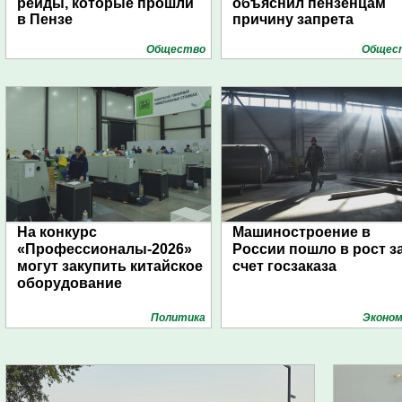
рейды, которые прошли
объяснил пензенцам
в Пензе
причину запрета
Общество
Общес
На конкурс
Машиностроение в
«Профессионалы-2026»
России пошло в рост з
могут закупить китайское
счет госзаказа
оборудование
Политика
Эконом