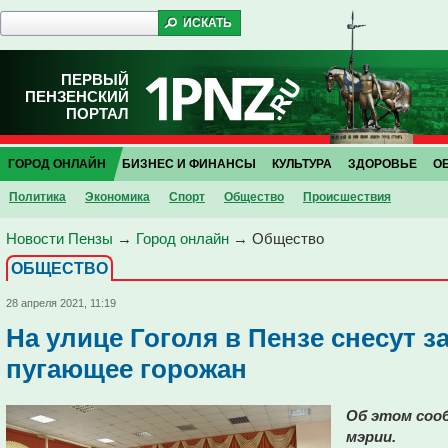
ПЕРВЫЙ
ПЕНЗЕНСКИЙ
ПОРТАЛ
ГОРОД ОНЛАЙН
БИЗНЕС И ФИНАНСЫ
КУЛЬТУРА
ЗДОРОВЬЕ
О
Политика
Экономика
Спорт
Общество
Проиcшествия
Новости Пензы
→
Город онлайн
→
Общество
ОБЩЕСТВО
28 апреля 2021, 11:19
На улице Гоголя в Пензе снесут 
пугающее горожан
Об этом сооб
мэрии.