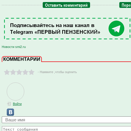
Оставить комментарий
Пере
Новости smi2.ru
КОММЕНТАРИИ
- Нажмите ,чтобы оценить
Войти