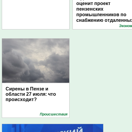
оценит проект
пензенских
промышленников по
снабжению отдаленны
поселений с помощью
Эконом
дирижаблей
Сирены в Пензе и
области 27 июля: что
происходит?
Проиcшествия