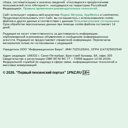
сбора, систематизации и анализа сведений, относящихся к предпочтениям
пользователей сети «Интернет», находящихся на территории Российской
Федерации)».
Правила применения рекомендательных технологий
.
Сайт использует сервисы веб-аналитики
Яндекс Метрика
,
AppMetrica
и LiveInternet.
Продолжая использовать этот Сайт, вы соглашаетесь с использованием cookie-
файлов и других данных в соответствии с данным
Пользовательским соглашением
.
Срок обработки персональных данных при помощи cookie-файлов составляет 14
дней.
Редакция не несет ответственность за достоверность информации,
опубликованной в рекламных объявлениях и сообщениях информационных
агентств. Редакция не предоставляет справочной информации. Перепечатка
материалов только по согласованию с редакцией.
Учредитель ООО "Информационное Бюро". ИНН 7325128341, ОГРН 1147325002549
Адрес редакции:
198332
г. Санкт-Петербург,
Брестский бульвар, 8А, офис 305
Свидетельство о регистрации СМИ ЭЛ № ФС 77 – 75998 выдано 13.06.2019г.
Федеральной службой по надзору в сфере связи, информационных технологий и
массовых коммуникаций
© 2026.
"Первый пензенский портал" 1PNZ.RU
18+