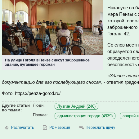
Накануне на б
мэра Пензы с 
которой горож
заброшенного 
Гоголя, 42.
Со слов местн
образуется св
определенного
На улице Гоголя в Пензе снесут заброшенное
безопасность 
здание, пугающее горожан
«Здание авар
документацию для его последующего сноса»
, - ответил градо
Фото: https://penza-gorod.ru/
Другие статьи
Люди:
Лузгин Андрей (246)
по темам:
Прочее:
администрация города (4939)
аварийн
Распечатать
PDF версия
Переслать другу