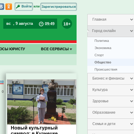
или
Войти
Зарегистрироваться
Главная
вс
, 9 августа
18+
09
:
49
Город онлайн
Политика
Экономика
ОСЫ ЮРИСТУ
ВСЕ СЕРВИСЫ
Спорт
Общество
Проиcшествия
Бизнес и финансы
на
Культура
0
Здоровье
Образование
Семья и дети
Новый культурный
символ: в Кузнецке