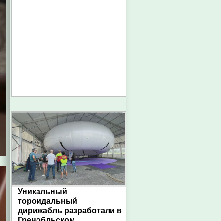
Уникальный
тороидальный
дирижабль разработали в
Гренобльском