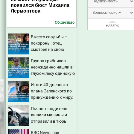
Недвижимость
появился бюст Михаила
Лермонтова
Вопросы юристу
Общество
НАВЕРХ
Вместо свадьбы –
похороны: отец
смотрел на свою
мертвую 16-летнюю
Группа грибников
дочь и не мог
неожиданно нашли в
сдержать слезы
глухом лесу одинокую
испуганную
Итоги 40-дневного
маленькую девочку с
плана Зеленского по
игрушкой
принуждению к миру:
как ответила Россия,
Пьяного водителя
полный разбор
лишили машины и
провала операции
отправили в тюрь
Украины от военкора
Коца
BBC News: рак