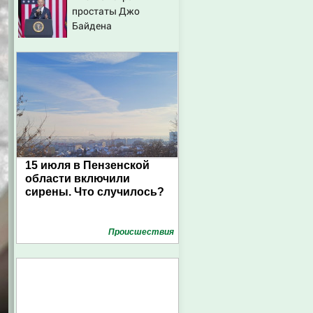
простаты Джо
Байдена
распространился на
его кости и органы
15 июля в Пензенской
области включили
сирены. Что случилось?
Проиcшествия