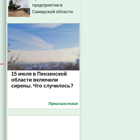
предприятие в
эффективных
Самарской области
способах борьбы с
ними
15 июля в Пензенской
области включили
сирены. Что случилось?
Проиcшествия