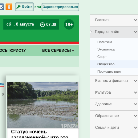
или
Войти
Зарегистрироваться
Главная
сб
, 8 августа
18+
07
:
39
Город онлайн
Политика
Экономика
ОСЫ ЮРИСТУ
ВСЕ СЕРВИСЫ
Спорт
Общество
Проиcшествия
Бизнес и финансы
на
Культура
0
Здоровье
Образование
Семья и дети
Статус «очень
загрязненной»: что это