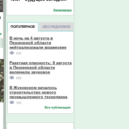
Экономика
м
ПОПУЛЯРНОЕ
ОБСУЖДАЕМОЕ
я
В ночь на 4 августа в
Пензенской области
нейтрализовали вражеские
дроны
928
Ракетная опасность: 8 августа
в Пензенской области
включили звуковое
оповещение
889
В Жуковском началось
строительство нового
промышленного технопарка
359
и
Все публикации