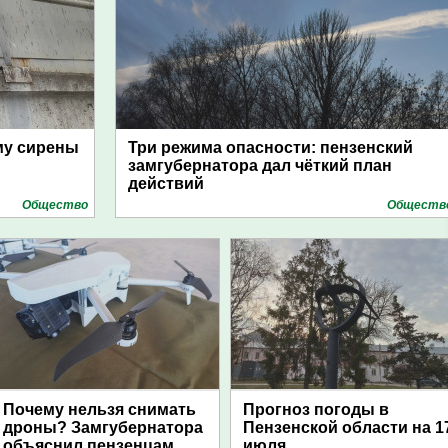
му сирены
Три режима опасности: пензенский
замгубернатора дал чёткий план
действий
Общество
Обществ
Почему нельзя снимать
Прогноз погоды в
дроны? Замгубернатора
Пензенской области на 1
объяснил пензенцам
июля