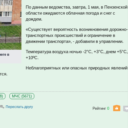
По данным ведомства, завтра, 1 мая, в Пензенской
области ожидаются облачная погода и снег с
дождем.
«Существует вероятность возникновения дорожно-
транспортных происшествий и ограничение в
движении транспорта», - добавили в управлении.
Температура воздуха ночью -2°С, +3°С, днем +5°С,
еге в
+10ºС.
Неблагоприятных или опасных природных явлений
тся.
8)
МЧС (5671)
Переслать другу
Рейтинг
0