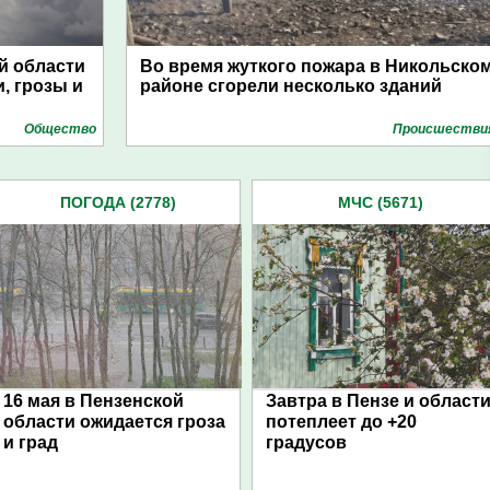
й области
Во время жуткого пожара в Никольско
, грозы и
районе сгорели несколько зданий
Общество
Проиcшестви
ПОГОДА (2778)
МЧС (5671)
16 мая в Пензенской
Завтра в Пензе и област
области ожидается гроза
потеплеет до +20
и град
градусов