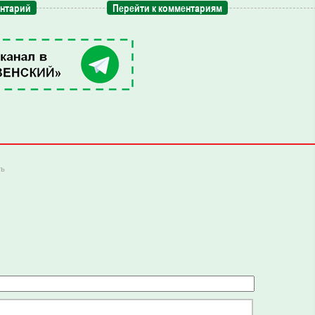
ентарий
Перейти к комментариям
ть