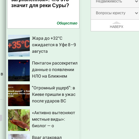
Недвижимость
значит для реки Суры?
Вопросы юристу
Общество
НАВЕРХ
Жара до +32°C
ожидается в Уфе 8–9
августа
Пентагон рассекретил
данные о появлении
 в
НЛО на Ближнем
Востоке
"Огромный ущерб": в
Киеве пришли в ужас
после ударов ВС
России
«Активно вытесняют
местные виды»:
биолог — о
распространении
Враг атаковал
испанских слизней и