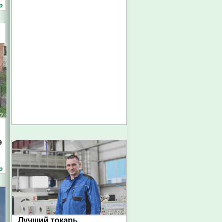
о
е
о
Лучший токарь