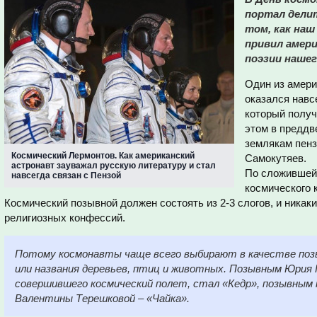
портал дели
том, как наш
привил амер
поэзии нашег
Один из амери
оказался навс
который получ
этом в преддв
землякам пенз
Космический Лермонтов. Как американский
Самокутяев.
астронавт зауважал русскую литературу и стал
По сложившей
навсегда связан с Пензой
космического 
Космический позывной должен состоять из 2-3 слогов, и никак
религиозных конфессий.
Потому космонавты чаще всего выбирают в качестве поз
или названия деревьев, птиц и животных. Позывным Юрия Г
совершившего космический полет, стал «Кедр», позывным 
Валентины Терешковой – «Чайка».