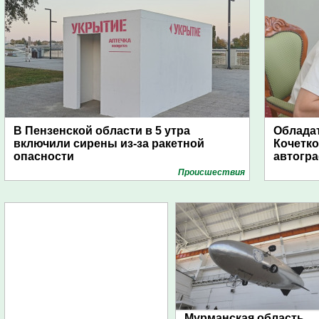
В Пензенской области в 5 утра
Обладат
включили сирены из-за ракетной
Кочетко
опасности
автогр
Проиcшествия
Мурманская область