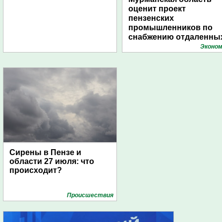
оценит проект
пензенских
промышленников по
снабжению отдаленны
поселений с помощью
Эконом
дирижаблей
Сирены в Пензе и
области 27 июля: что
происходит?
Проиcшествия