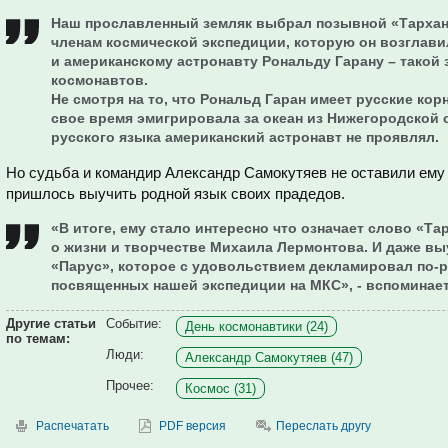
Наш прославленный земляк выбрал позывной «Тархан
членам космической экспедиции, которую он возглавил
и американскому астронавту Рональду Гарану – такой 
космонавтов.
Не смотря на то, что Рональд Гаран имеет русские кор
свое время эмигрировала за океан из Нижегородской 
русского языка американский астронавт не проявлял.
Но судьба и командир Александр Самокутяев не оставили ему
пришлось выучить родной язык своих прадедов.
«В итоге, ему стало интересно что означает слово «Та
о жизни и творчестве Михаила Лермонтова. И даже вы
«Парус», которое с удовольствием декламировал по-р
посвященных нашей экспедиции на МКС», - вспоминае
Другие статьи
Событие:
День космонавтики (24)
по темам:
Люди:
Александр Самокутяев (47)
Прочее:
Космос (31)
Распечатать
PDF версия
Переслать другу