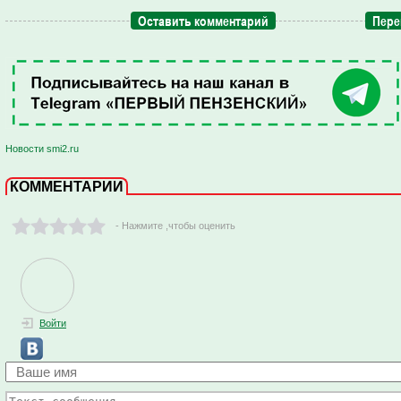
Оставить комментарий
Пере
Новости smi2.ru
КОММЕНТАРИИ
- Нажмите ,чтобы оценить
Войти