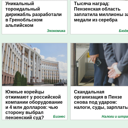
Уникальный
Тысяча наград:
тороидальный
Пензенская область
дирижабль разработали
заплатила миллионы з
в Гренобльском
медали из серебра
альпийском
университете
Экономика
Бюд
Южные корейцы
Скандальная
отжимают у российской
организация в Пензе
компании оборудование
снова под ударом:
и 4 млн долларов: чью
налоги, суды, зарплат
сторону выбрал
Бизнес
Налоги и штр
пензенский суд?