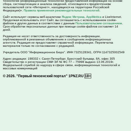
технологии (информационные технологии предоставления информации на основе
сбора, систематизации и анализа сведений, относящихся к предпочтениям
пользователей сети «Интернет», находящихся на территории Российской
Федерации)».
Правила применения рекомендательных технологий
.
Сайт использует сервисы веб-аналитики
Яндекс Метрика
,
AppMetrica
и LiveInternet.
Продолжая использовать этот Сайт, вы соглашаетесь с использованием cookie-
файлов и других данных в соответствии с данным
Пользовательским соглашением
.
Срок обработки персональных данных при помощи cookie-файлов составляет 14
дней.
Редакция не несет ответственность за достоверность информации,
опубликованной в рекламных объявлениях и сообщениях информационных
агентств. Редакция не предоставляет справочной информации. Перепечатка
материалов только по согласованию с редакцией.
Учредитель ООО "Информационное Бюро". ИНН 7325128341, ОГРН 1147325002549
Адрес редакции:
198332
г. Санкт-Петербург,
Брестский бульвар, 8А, офис 305
Свидетельство о регистрации СМИ ЭЛ № ФС 77 – 75998 выдано 13.06.2019г.
Федеральной службой по надзору в сфере связи, информационных технологий и
массовых коммуникаций
© 2026.
"Первый пензенский портал" 1PNZ.RU
18+