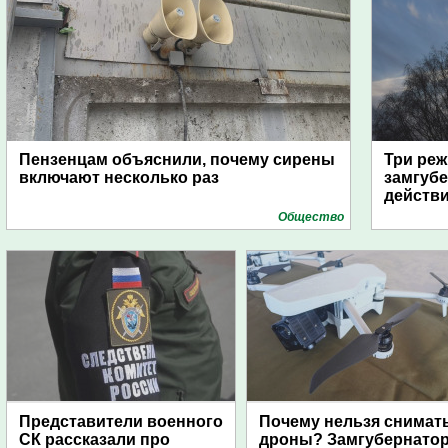
Пензенцам объяснили, почему сирены
Три реж
включают несколько раз
замгубе
действ
Общество
Представители военного
Почему нельзя снимат
СК рассказали про
дроны? Замгубернато