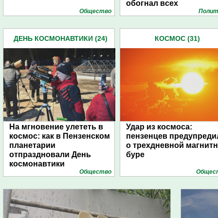
обогнал всех
Общество
Полит
ДЕНЬ КОСМОНАВТИКИ (24)
КОСМОС (31)
На мгновение улететь в
Удар из космоса:
космос: как в Пензенском
пензенцев предупреди
планетарии
о трехдневной магнит
отпраздновали День
буре
космонавтики
Общество
Общес