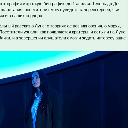
отографии и краткую биографию до 1 апреля. Теперь до Дня
ланетария, посетители смогут увидеть галерею героев, чьи
ии и в наших сердцах.
ьный рассказ о Луне: о теориях ее возникновения, о морях,
 Посетители узнали, как появляются кратеры, и есть ли на Луне
ублики, и в завершении слушатели смогли задать интересующие