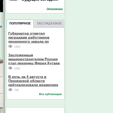
Экономика
ПОПУЛЯРНОЕ
ОБСУЖДАЕМОЕ
е
Губернатор отметил
наградами работников
пензенского завода по
производству станков
1453
Заслуженным
машиностроителем России
стал пензенец Фярид Кутаев
1081
В ночь на 4 августа в
Пензенской области
нейтрализовали вражеские
дроны
795
Все публикации