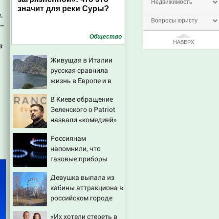
Недвижимость
значит для реки Суры?
.
Вопросы юристу
–
Общество
НАВЕРХ
в
Живущая в Италии
русская сравнила
жизнь в Европе и в
Крыму
В Киеве обращение
Зеленского о Patriot
назвали «комедией»
Россиянам
напомнили, что
газовые приборы
нельзя
Девушка выпала из
ремонтировать
кабины аттракциона в
самостоятельно
российском городе
«Их хотели стереть в