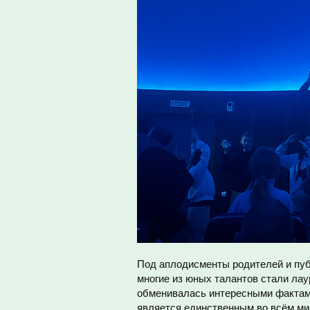
Под аплодисменты родителей и пуб
многие из юных талантов стали лау
обменивалась интересными фактами
является единственным во всём ми