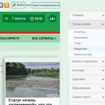
или
Войти
Зарегистрироваться
Главная
пт
, 7 августа
18+
06
:
02
Город онлайн
Политика
Экономика
ОСЫ ЮРИСТУ
ВСЕ СЕРВИСЫ
Спорт
Общество
Проиcшествия
Бизнес и финансы
Культура
0
Здоровье
Образование
Семья и дети
Статус «очень
загрязненной»: что это