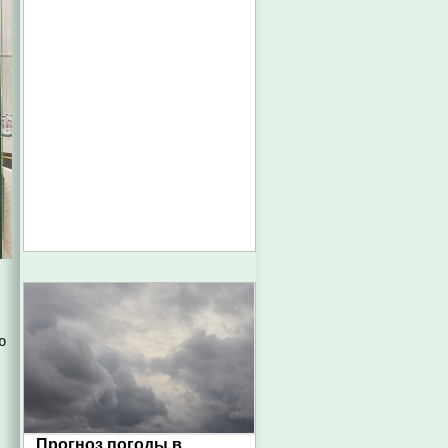
ю
л
Прогноз погоды в