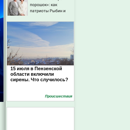
порошок»: как
патриоты Рыбин и
Сенчукова бросили
вызов «гнилому шоу-
бизу»
15 июля в Пензенской
области включили
сирены. Что случилось?
Проиcшествия