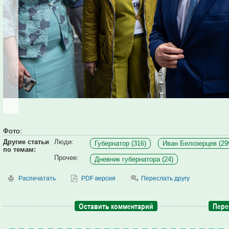
Фото:
Другие статьи
Люди:
Губернатор (316)
Иван Белозерцев (29
по темам:
Прочее:
Дневник губернатора (24)
Распечатать
PDF версия
Переслать другу
Оставить комментарий
Пере