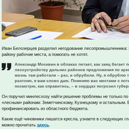
Иван Белозерцев разделил негодование лесопромышленника: зн
району рабочие места, а помогать не хотят.
Александр Москвин в облаках летает, как заяц бегает п
лесоустройству дальних районов предложения по аре
жизнь там работали – раз, и обрубили. Ну, я обрублю 
разгоню, я вам слово даю. Поменяю вас местами с по
посмотрю, как справитесь, – в сердцах погрозил губер
Он поручил минлесхозу найти решение проблемы не только по 
«лесным» районам: Земетчинскому, Кузнецкому и остальным. 
профинансировать из областного бюджета.
Какие ещё чиновники лишатся кресла, узнаете в следующих гл
можно прочитать
здесь
.