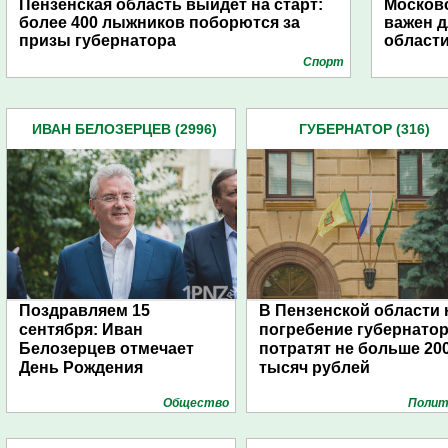
Пензенская область выйдет на старт:
Московс
более 400 лыжников поборются за
важен д
призы губернатора
област
Спорт
ИВАН БЕЛОЗЕРЦЕВ (2996)
ГУБЕРНАТОР (316)
Поздравляем 15
В Пензенской области 
сентября: Иван
погребение губернато
Белозерцев отмечает
потратят не больше 20
День Рождения
тысяч рублей
Общество
Полит