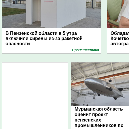
В Пензенской области в 5 утра
Обладат
включили сирены из-за ракетной
Кочетко
опасности
автогр
Проиcшествия
Мурманская область
оценит проект
пензенских
промышленников по