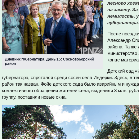
лесного хоз
на замену. З
немилость, у
губернатора.
После поездки
Александр Сп
района. Та же
министерство 
Дневник губернатора. День 15: Сосновоборский
конце материа
район
Детский сад «
губернатора, спрятался среди сосен села Индерки. Здесь, в т
район так назван. Фойе детского сада было аварийным и нужд
коллективного обращения жителей села, выделили 3 млн. руб
группу, поставили новые окна.