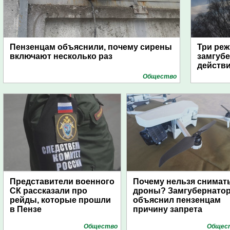
Пензенцам объяснили, почему сирены
Три реж
включают несколько раз
замгубе
действ
Общество
Представители военного
Почему нельзя снимат
СК рассказали про
дроны? Замгубернато
рейды, которые прошли
объяснил пензенцам
в Пензе
причину запрета
Общество
Общес