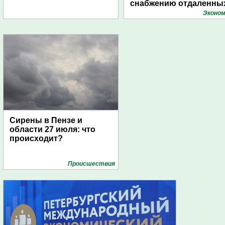
снабжению отдаленны
поселений с помощью
Эконом
дирижаблей
Сирены в Пензе и
области 27 июля: что
происходит?
Проиcшествия