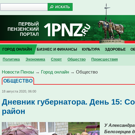
ПЕРВЫЙ
ПЕНЗЕНСКИЙ
ПОРТАЛ
ГОРОД ОНЛАЙН
БИЗНЕС И ФИНАНСЫ
КУЛЬТУРА
ЗДОРОВЬЕ
О
Политика
Экономика
Спорт
Общество
Проиcшествия
Новости Пензы
→
Город онлайн
→
Общество
ОБЩЕСТВО
18 августа 2020, 06:00
Дневник губернатора. День 15: С
район
У Александра
Белозерцев 