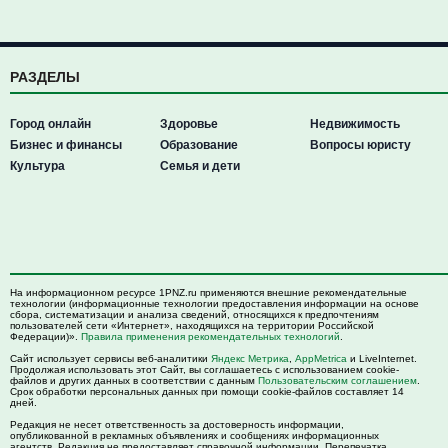
РАЗДЕЛЫ
Город онлайн
Здоровье
Недвижимость
Бизнес и финансы
Образование
Вопросы юристу
Культура
Семья и дети
На информационном ресурсе 1PNZ.ru применяются внешние рекомендательные
технологии (информационные технологии предоставления информации на основе
сбора, систематизации и анализа сведений, относящихся к предпочтениям
пользователей сети «Интернет», находящихся на территории Российской
Федерации)».
Правила применения рекомендательных технологий
.
Сайт использует сервисы веб-аналитики
Яндекс Метрика
,
AppMetrica
и LiveInternet.
Продолжая использовать этот Сайт, вы соглашаетесь с использованием cookie-
файлов и других данных в соответствии с данным
Пользовательским соглашением
.
Срок обработки персональных данных при помощи cookie-файлов составляет 14
дней.
Редакция не несет ответственность за достоверность информации,
опубликованной в рекламных объявлениях и сообщениях информационных
агентств. Редакция не предоставляет справочной информации. Перепечатка