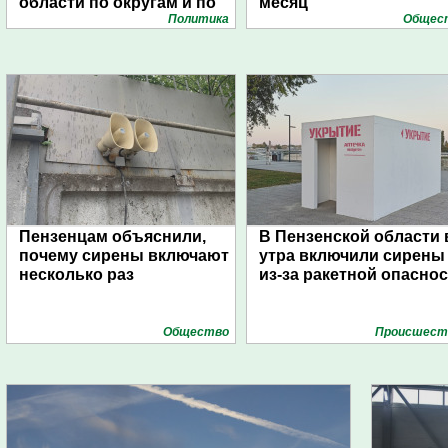
области по округам и по
месяц
Политика
Общес
списку
Пензенцам объяснили,
В Пензенской области 
почему сирены включают
утра включили сирены
несколько раз
из-за ракетной опасно
Общество
Проиcшест