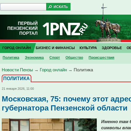
ПЕРВЫЙ
ПЕНЗЕНСКИЙ
ПОРТАЛ
ГОРОД ОНЛАЙН
БИЗНЕС И ФИНАНСЫ
КУЛЬТУРА
ЗДОРОВЬЕ
О
Политика
Экономика
Спорт
Общество
Проиcшествия
Новости Пензы
→
Город онлайн
→
Политика
ПОЛИТИКА
21 января 2026, 11:00
Московская, 75: почему этот адре
губернатора Пензенской области
Именно там 
символы вла