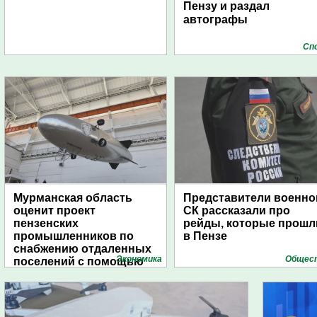
Пензу и раздал
автографы
Сп
Мурманская область
Представители военно
оценит проект
СК рассказали про
пензенских
рейды, которые прошл
промышленников по
в Пензе
снабжению отдаленных
Экономика
Общес
поселений с помощью
дирижаблей