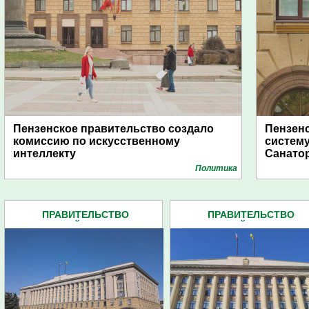
Пензенское правительство создало
Пензен
комиссию по искусственному
систему
интеллекту
Санато
Политика
ПРАВИТЕЛЬСТВО
ПРАВИТЕЛЬСТВО
ПЕНЗЕНСКОЙ ОБЛАСТИ (599)
ПЕНЗЕНСКОЙ ОБЛАСТИ (5