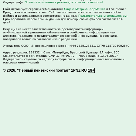
Федерации)».
Правила применения рекомендательных технологий
.
Сайт использует сервисы веб-аналитики
Яндекс Метрика
,
AppMetrica
и LiveInternet.
Продолжая использовать этот Сайт, вы соглашаетесь с использованием cookie-
файлов и других данных в соответствии с данным
Пользовательским соглашением
.
Срок обработки персональных данных при помощи cookie-файлов составляет 14
дней.
Редакция не несет ответственность за достоверность информации,
опубликованной в рекламных объявлениях и сообщениях информационных
агентств. Редакция не предоставляет справочной информации. Перепечатка
материалов только по согласованию с редакцией.
Учредитель ООО "Информационное Бюро". ИНН 7325128341, ОГРН 1147325002549
Адрес редакции:
198332
г. Санкт-Петербург,
Брестский бульвар, 8А, офис 305
Свидетельство о регистрации СМИ ЭЛ № ФС 77 – 75998 выдано 13.06.2019г.
Федеральной службой по надзору в сфере связи, информационных технологий и
массовых коммуникаций
© 2026.
"Первый пензенский портал" 1PNZ.RU
18+