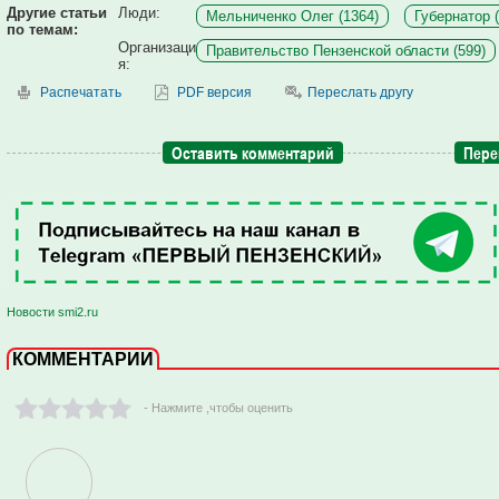
Другие статьи
Люди:
Мельниченко Олег (1364)
Губернатор (
по темам:
Организаци
Правительство Пензенской области (599)
я:
Распечатать
PDF версия
Переслать другу
Оставить комментарий
Пере
Новости smi2.ru
КОММЕНТАРИИ
- Нажмите ,чтобы оценить