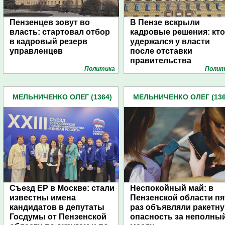
Пензенцев зовут во
В Пензе вскрыли
власть: стартовал отбор
кадровые решения: кто
в кадровый резерв
удержался у власти
управленцев
после отставки
правительства
Политика
Полит
МЕЛЬНИЧЕНКО ОЛЕГ (1364)
МЕЛЬНИЧЕНКО ОЛЕГ (136
Съезд ЕР в Москве: стали
Неспокойный май: в
известны имена
Пензенской области пя
кандидатов в депутаты
раз объявляли ракетн
Госдумы от Пензенской
опасность за неполны