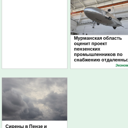
Мурманская область
оценит проект
пензенских
промышленников по
снабжению отдаленны
поселений с помощью
Эконом
дирижаблей
Сирены в Пензе и