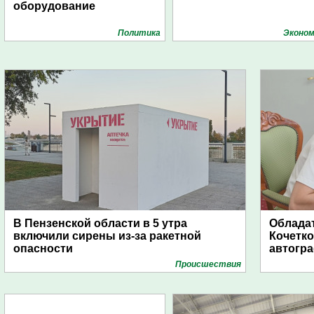
оборудование
Политика
Эконом
В Пензенской области в 5 утра
Обладат
включили сирены из-за ракетной
Кочетко
опасности
автогр
Проиcшествия