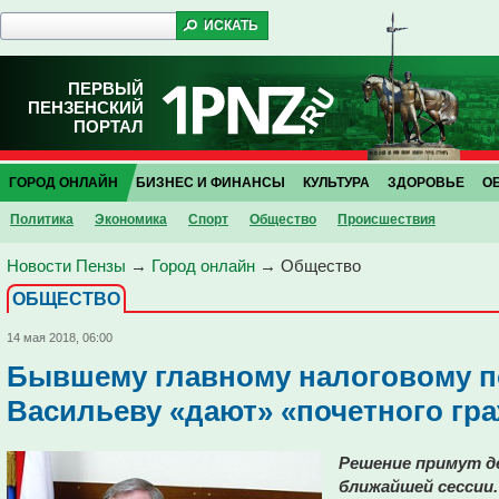
ПЕРВЫЙ
ПЕНЗЕНСКИЙ
ПОРТАЛ
ГОРОД ОНЛАЙН
БИЗНЕС И ФИНАНСЫ
КУЛЬТУРА
ЗДОРОВЬЕ
О
Политика
Экономика
Спорт
Общество
Проиcшествия
Новости Пензы
→
Город онлайн
→
Общество
ОБЩЕСТВО
14 мая 2018, 06:00
Бывшему главному налоговому 
Васильеву «дают» «почетного гр
Решение примут д
ближайшей сессии.