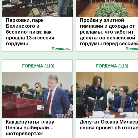
Парковки, парк
Пробки у элитной
Белинского и
гимназии и доходы от
беспилотники: как
рекламы: что заботит
прошла 13-я сессия
депутатов пензенской
гордумы
гордумы перед сессие
Политика
Полит
ГОРДУМА (113)
ГОРДУМА (113)
Как депутаты главу
Депутат Оксана Милае
Пензы выбирали –
снова просит об отста
фоторепортаж