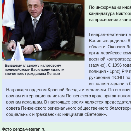
По информации инса
кандидатура Виктор
на присвоение зван
Генерал-лейтенант 
Васильев родился
8
области. О
кончил Л
артиллерийское ком
военной контрразв
(заочно)
. С 1996 го
Бывшему главному налоговому
полицейскому Васильеву «дают»
полиция - 1pnz) РФ 
«почетного гражданина Пензы»
руководил
ФСНП по
выполнял задачи в 
Награжден орденом Красной Звезды и медалями.
По его ини
воинам интернационалистам Пензенского края, при активном
воинам афганцам. В настоящее время является председате
совета Пензенского регионального общественного благотво
социальных и гражданских инициатив «Ветеран».
Фото penza-veteran.ru