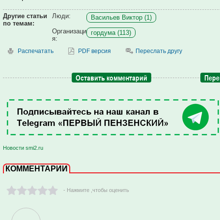
Другие статьи
Люди:
Васильев Виктор (1)
по темам:
Организаци
гордума (113)
я:
Распечатать
PDF версия
Переслать другу
Оставить комментарий
Пере
Новости smi2.ru
КОММЕНТАРИИ
- Нажмите ,чтобы оценить