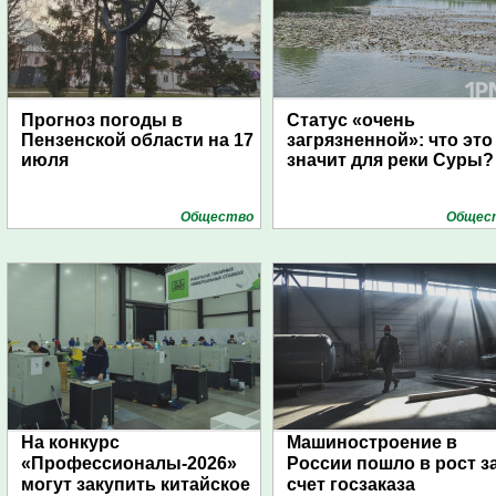
Прогноз погоды в
Статус «очень
Пензенской области на 17
загрязненной»: что это
июля
значит для реки Суры?
Общество
Общес
На конкурс
Машиностроение в
«Профессионалы-2026»
России пошло в рост з
могут закупить китайское
счет госзаказа