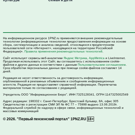
На информационном ресурсе 1PNZ.ru применяются внешние рекомендательные
технологии (информационные технологии предоставления информации на основе
сбора, систематизации и анализа сведений, относящихся к предпочтениям
пользователей сети «Интернет», находящихся на территории Российской
Федерации)».
Правила применения рекомендательных технологий
.
Сайт использует сервисы веб-аналитики
Яндекс Метрика
,
AppMetrica
и LiveInternet.
Продолжая использовать этот Сайт, вы соглашаетесь с использованием cookie-
файлов и других данных в соответствии с данным
Пользовательским соглашением
.
Срок обработки персональных данных при помощи cookie-файлов составляет 14
дней.
Редакция не несет ответственность за достоверность информации,
опубликованной в рекламных объявлениях и сообщениях информационных
агентств. Редакция не предоставляет справочной информации. Перепечатка
материалов только по согласованию с редакцией.
Учредитель ООО "Информационное Бюро". ИНН 7325128341, ОГРН 1147325002549
Адрес редакции:
198332
г. Санкт-Петербург,
Брестский бульвар, 8А, офис 305
Свидетельство о регистрации СМИ ЭЛ № ФС 77 – 75998 выдано 13.06.2019г.
Федеральной службой по надзору в сфере связи, информационных технологий и
массовых коммуникаций
© 2026.
"Первый пензенский портал" 1PNZ.RU
18+