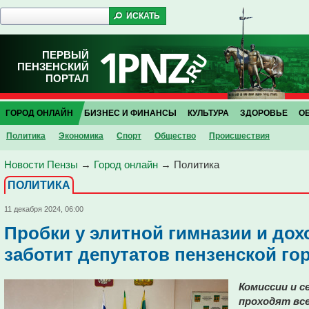
ПЕРВЫЙ
ПЕНЗЕНСКИЙ
ПОРТАЛ
ГОРОД ОНЛАЙН
БИЗНЕС И ФИНАНСЫ
КУЛЬТУРА
ЗДОРОВЬЕ
О
Политика
Экономика
Спорт
Общество
Проиcшествия
Новости Пензы
→
Город онлайн
→
Политика
ПОЛИТИКА
11 декабря 2024, 06:00
Пробки у элитной гимназии и дох
заботит депутатов пензенской го
Комиссии и с
проходят все