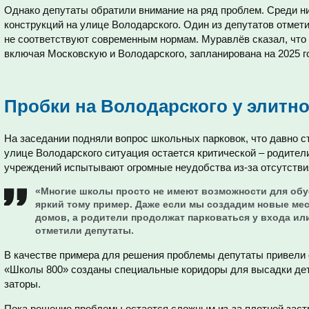
Однако депутаты обратили внимание на ряд проблем. Среди н
конструкций на улице Володарского. Один из депутатов отмети
не соответствуют современным нормам. Муравлёв сказал, что
включая Московскую и Володарского, запланирована на 2025 г
Пробки на Володарского у элитн
На заседании подняли вопрос школьных парковок, что давно с
улице Володарского ситуация остается критической – родител
учреждений испытывают огромные неудобства из-за отсутстви
«Многие школы просто не имеют возможности для обу
яркий тому пример. Даже если мы создадим новые мес
домов, а родители продолжат парковаться у входа или
отметили депутаты.
В качестве примера для решения проблемы депутаты привели 
«Школы 800» созданы специальные коридоры для высадки дет
заторы.
Пока решение проблемы остается сложным из-за плотной застр