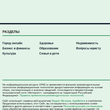
РАЗДЕЛЫ
Город онлайн
Здоровье
Недвижимость
Бизнес и финансы
Образование
Вопросы юристу
Культура
Семья и дети
На информационном ресурсе 1PNZ.ru применяются внешние рекомендательные
технологии (информационные технологии предоставления информации на основе
сбора, систематизации и анализа сведений, относящихся к предпочтениям
пользователей сети «Интернет», находящихся на территории Российской
Федерации)».
Правила применения рекомендательных технологий
.
Сайт использует сервисы веб-аналитики
Яндекс Метрика
,
AppMetrica
и LiveInternet.
Продолжая использовать этот Сайт, вы соглашаетесь с использованием cookie-
файлов и других данных в соответствии с данным
Пользовательским соглашением
.
Срок обработки персональных данных при помощи cookie-файлов составляет 14