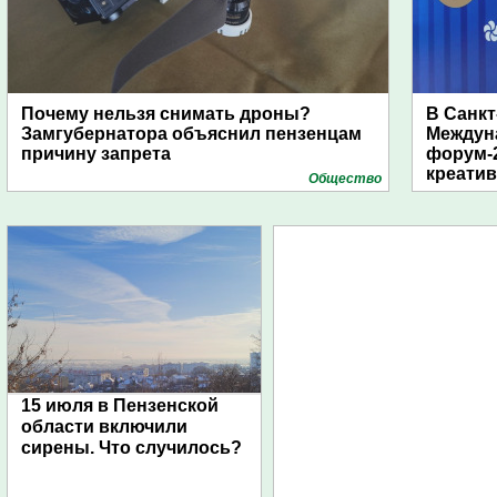
Почему нельзя снимать дроны?
В Санкт
Замгубернатора объяснил пензенцам
Междун
причину запрета
форум-2
креати
Общество
15 июля в Пензенской
области включили
сирены. Что случилось?