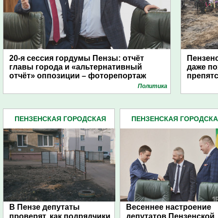
20-я сессия гордумы Пензы: отчёт
Пензенс
главы города и «альтернативный
даже по
отчёт» оппозиции – фоторепортаж
препят
Политика
ПЕНЗЕНСКАЯ ГОРОДСКАЯ
ПЕНЗЕНСКАЯ ГОРОДСК
ДУМА (483)
ДУМА (483)
В Пензе депутаты
Весеннее настроение
проверят, как подрядчики
депутатов Пензенской