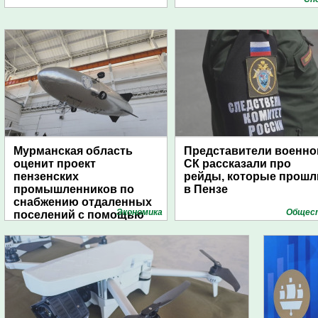
Мурманская область
Представители военно
оценит проект
СК рассказали про
пензенских
рейды, которые прошл
промышленников по
в Пензе
снабжению отдаленных
Экономика
Общес
поселений с помощью
дирижаблей