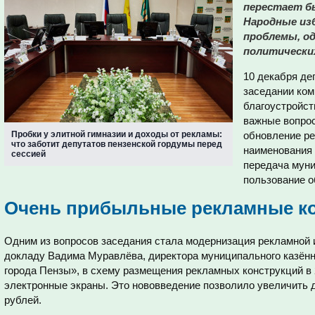
перестает б
Народные из
проблемы, од
политических
10 декабря де
заседании ком
благоустройст
важные вопрос
Пробки у элитной гимназии и доходы от рекламы:
обновление ре
что заботит депутатов пензенской гордумы перед
наименования 
сессией
передача мун
пользование 
Очень прибыльные рекламные к
Одним из вопросов заседания стала модернизация рекламной 
докладу Вадима Муравлёва, директора муниципального казён
города Пензы», в схему размещения рекламных конструкций в
электронные экраны. Это нововведение позволило увеличить 
рублей.