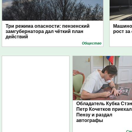
Три режима опасности: пензенский
Машино
замгубернатора дал чёткий план
рост за
действий
Общество
Обладатель Кубка Стэ
Петр Кочетков приехал
Пензу и раздал
автографы
Сп