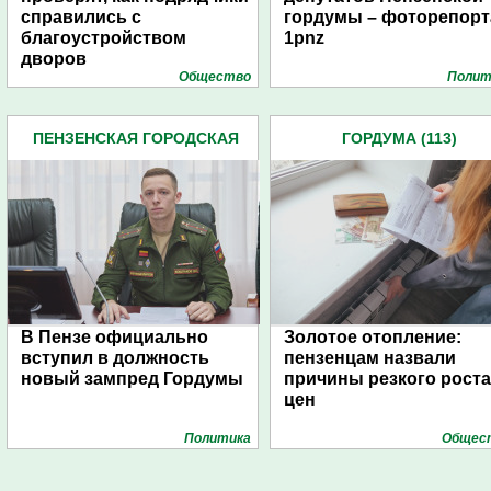
справились с
гордумы – фоторепор
благоустройством
1pnz
дворов
Общество
Полит
ПЕНЗЕНСКАЯ ГОРОДСКАЯ
ГОРДУМА (113)
ДУМА (483)
В Пензе официально
Золотое отопление:
вступил в должность
пензенцам назвали
новый зампред Гордумы
причины резкого роста
цен
Политика
Общес