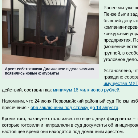
Ранее мы уже пи
Пензе были зад
бывший депутат
компании-пере
конкурсный уп
предприятия. По
(мошенничество
группой, в особ
уголовное дело.
Арест собственника Дилижанса: в деле Фомина
Установлено, ч
появились новые фигуранты
граждане сове
имущества МУ
действий, составил как
минимум 16 миллионов рублей
.
Напомним, что 24 июня Первомайский районный суд Пензы изб
пресечения -
оба заключены под стражу до 19 августа
.
Кроме того, накануне стало известно еще о двух фигурантах –
которые готовили и направляли в суд документы об иницииро
настоящее время они находятся под домашним арестом.