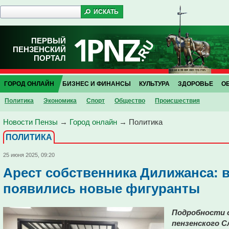
ПЕРВЫЙ
ПЕНЗЕНСКИЙ
ПОРТАЛ
ГОРОД ОНЛАЙН
БИЗНЕС И ФИНАНСЫ
КУЛЬТУРА
ЗДОРОВЬЕ
О
Политика
Экономика
Спорт
Общество
Проиcшествия
Новости Пензы
→
Город онлайн
→
Политика
ПОЛИТИКА
25 июня 2025, 09:20
Арест собственника Дилижанса: 
появились новые фигуранты
Подробности с
пензенского С