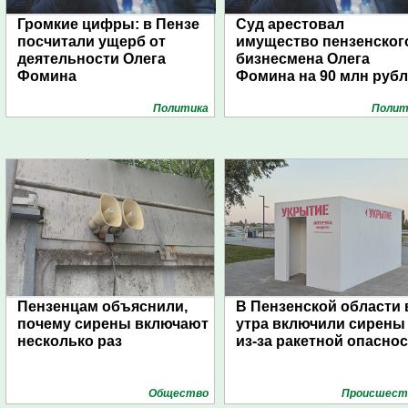
Громкие цифры: в Пензе
Суд арестовал
посчитали ущерб от
имущество пензенског
деятельности Олега
бизнесмена Олега
Фомина
Фомина на 90 млн руб
Политика
Полит
Пензенцам объяснили,
В Пензенской области 
почему сирены включают
утра включили сирены
несколько раз
из-за ракетной опасно
Общество
Проиcшест