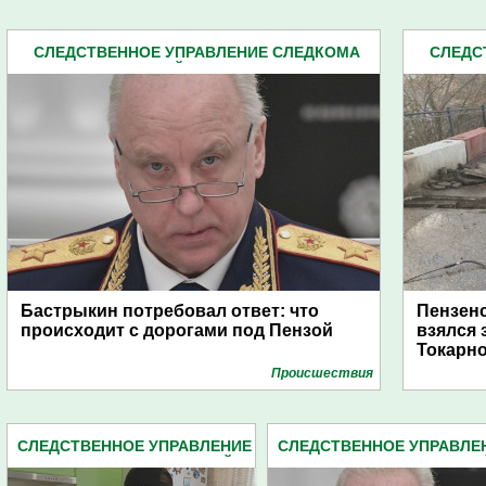
СЛЕДСТВЕННОЕ УПРАВЛЕНИЕ СЛЕДКОМА
СЛЕДС
ПЕНЗЕНСКОЙ ОБЛАСТИ (2162)
П
Бастрыкин потребовал ответ: что
Пензенс
происходит с дорогами под Пензой
взялся 
Токарн
Проиcшествия
СЛЕДСТВЕННОЕ УПРАВЛЕНИЕ
СЛЕДСТВЕННОЕ УПРАВЛЕ
СЛЕДКОМА ПЕНЗЕНСКОЙ
СЛЕДКОМА ПЕНЗЕНСКО
ОБЛАСТИ (2162)
ОБЛАСТИ (2162)