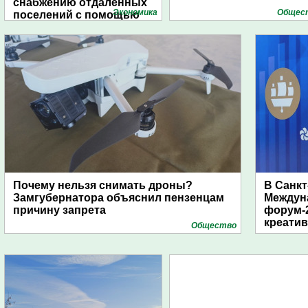
снабжению отдаленных
Экономика
Общес
поселений с помощью
дирижаблей
Почему нельзя снимать дроны?
В Санкт
Замгубернатора объяснил пензенцам
Междун
причину запрета
форум-2
креати
Общество