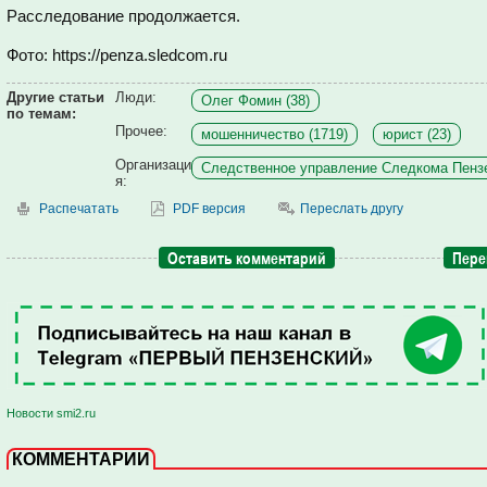
Расследование продолжается.
Фото: https://penza.sledcom.ru
Другие статьи
Люди:
Олег Фомин (38)
по темам:
Прочее:
мошенничество (1719)
юрист (23)
Организаци
Следственное управление Следкома Пензе
я:
Распечатать
PDF версия
Переслать другу
Оставить комментарий
Пере
Новости smi2.ru
КОММЕНТАРИИ