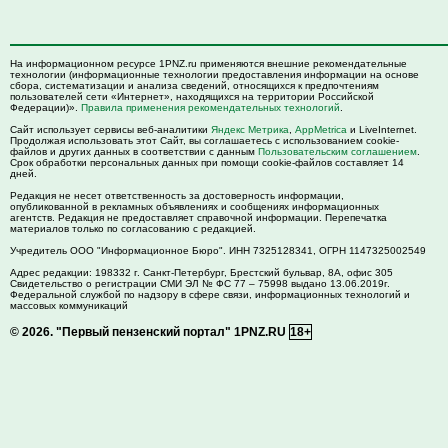
На информационном ресурсе 1PNZ.ru применяются внешние рекомендательные
технологии (информационные технологии предоставления информации на основе
сбора, систематизации и анализа сведений, относящихся к предпочтениям
пользователей сети «Интернет», находящихся на территории Российской
Федерации)».
Правила применения рекомендательных технологий
.
Сайт использует сервисы веб-аналитики
Яндекс Метрика
,
AppMetrica
и LiveInternet.
Продолжая использовать этот Сайт, вы соглашаетесь с использованием cookie-
файлов и других данных в соответствии с данным
Пользовательским соглашением
.
Срок обработки персональных данных при помощи cookie-файлов составляет 14
дней.
Редакция не несет ответственность за достоверность информации,
опубликованной в рекламных объявлениях и сообщениях информационных
агентств. Редакция не предоставляет справочной информации. Перепечатка
материалов только по согласованию с редакцией.
Учредитель ООО "Информационное Бюро". ИНН 7325128341, ОГРН 1147325002549
Адрес редакции:
198332
г. Санкт-Петербург,
Брестский бульвар, 8А, офис 305
Свидетельство о регистрации СМИ ЭЛ № ФС 77 – 75998 выдано 13.06.2019г.
Федеральной службой по надзору в сфере связи, информационных технологий и
массовых коммуникаций
© 2026.
"Первый пензенский портал" 1PNZ.RU
18+