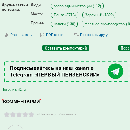
Другие статьи
Люди:
глава администрации (112)
по темам:
Место:
Пенза (3716)
Заречный (1322)
Прочее:
налоги (130)
Местное производство (1
Распечатать
PDF версия
Переслать другу
Оставить комментарий
Пере
Новости smi2.ru
КОММЕНТАРИИ
- Нажмите ,чтобы оценить