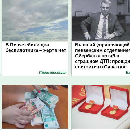
В Пензе сбили два
Бывший управляющий
беспилотника – жертв нет
пензенским отделение
Сбербанка погиб в
страшном ДТП: проща
состоится в Саратове
Проиcшествия
Ба