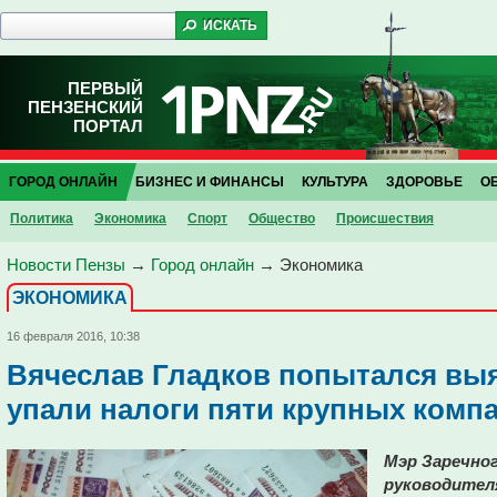
ПЕРВЫЙ
ПЕНЗЕНСКИЙ
ПОРТАЛ
ГОРОД ОНЛАЙН
БИЗНЕС И ФИНАНСЫ
КУЛЬТУРА
ЗДОРОВЬЕ
О
Политика
Экономика
Спорт
Общество
Проиcшествия
Новости Пензы
→
Город онлайн
→
Экономика
ЭКОНОМИКА
16 февраля 2016, 10:38
Вячеслав Гладков попытался выя
упали налоги пяти крупных комп
Мэр Заречног
руководител