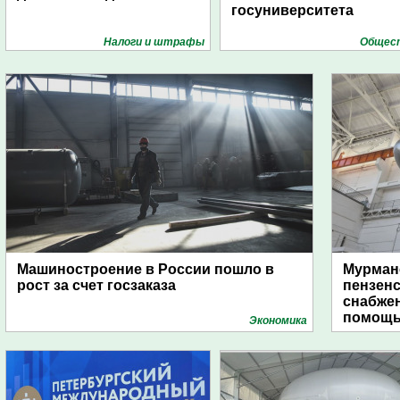
госуниверситета
Налоги и штрафы
Общес
Машиностроение в России пошло в
Мурманс
рост за счет госзаказа
пензен
снабже
помощь
Экономика