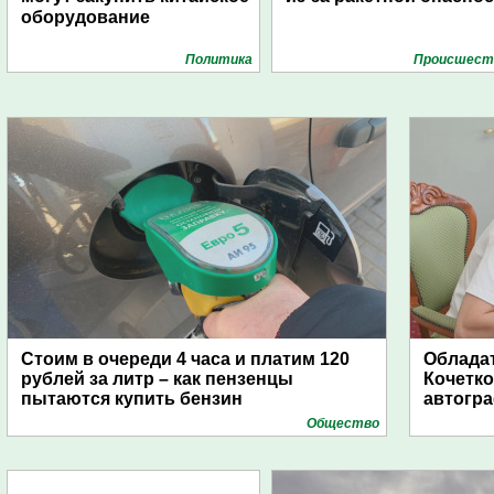
оборудование
Политика
Проиcшест
Стоим в очереди 4 часа и платим 120
Обладат
рублей за литр – как пензенцы
Кочетко
пытаются купить бензин
автогр
Общество