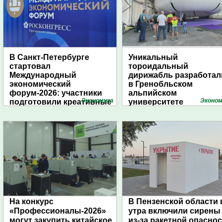
В Санкт-Петербурге
Уникальный
стартовал
тороидальный
Международный
дирижабль разработал
экономический
в Гренобльском
форум-2026: участники
альпийском
Экономика
Эконом
подготовили креативные
университете
стенды
На конкурс
В Пензенской области 
«Профессионалы-2026»
утра включили сирены
могут закупить китайское
из-за ракетной опасно