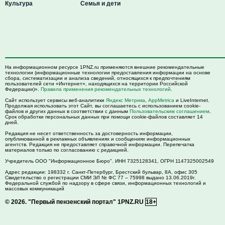
Культура
Семья и дети
На информационном ресурсе 1PNZ.ru применяются внешние рекомендательные
технологии (информационные технологии предоставления информации на основе
сбора, систематизации и анализа сведений, относящихся к предпочтениям
пользователей сети «Интернет», находящихся на территории Российской
Федерации)».
Правила применения рекомендательных технологий
.
Сайт использует сервисы веб-аналитики
Яндекс Метрика
,
AppMetrica
и LiveInternet.
Продолжая использовать этот Сайт, вы соглашаетесь с использованием cookie-
файлов и других данных в соответствии с данным
Пользовательским соглашением
.
Срок обработки персональных данных при помощи cookie-файлов составляет 14
дней.
Редакция не несет ответственность за достоверность информации,
опубликованной в рекламных объявлениях и сообщениях информационных
агентств. Редакция не предоставляет справочной информации. Перепечатка
материалов только по согласованию с редакцией.
Учредитель ООО "Информационное Бюро". ИНН 7325128341, ОГРН 1147325002549
Адрес редакции:
198332
г. Санкт-Петербург,
Брестский бульвар, 8А, офис 305
Свидетельство о регистрации СМИ ЭЛ № ФС 77 – 75998 выдано 13.06.2019г.
Федеральной службой по надзору в сфере связи, информационных технологий и
массовых коммуникаций
© 2026.
"Первый пензенский портал" 1PNZ.RU
18+