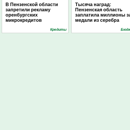
В Пензенской области
Тысяча наград:
запретили рекламу
Пензенская область
оренбургских
заплатила миллионы з
микрокредитов
медали из серебра
Кредиты
Бюд