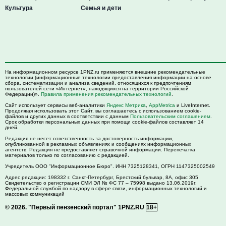
Культура
Семья и дети
На информационном ресурсе 1PNZ.ru применяются внешние рекомендательные
технологии (информационные технологии предоставления информации на основе
сбора, систематизации и анализа сведений, относящихся к предпочтениям
пользователей сети «Интернет», находящихся на территории Российской
Федерации)».
Правила применения рекомендательных технологий
.
Сайт использует сервисы веб-аналитики
Яндекс Метрика
,
AppMetrica
и LiveInternet.
Продолжая использовать этот Сайт, вы соглашаетесь с использованием cookie-
файлов и других данных в соответствии с данным
Пользовательским соглашением
.
Срок обработки персональных данных при помощи cookie-файлов составляет 14
дней.
Редакция не несет ответственность за достоверность информации,
опубликованной в рекламных объявлениях и сообщениях информационных
агентств. Редакция не предоставляет справочной информации. Перепечатка
материалов только по согласованию с редакцией.
Учредитель ООО "Информационное Бюро". ИНН 7325128341, ОГРН 1147325002549
Адрес редакции:
198332
г. Санкт-Петербург,
Брестский бульвар, 8А, офис 305
Свидетельство о регистрации СМИ ЭЛ № ФС 77 – 75998 выдано 13.06.2019г.
Федеральной службой по надзору в сфере связи, информационных технологий и
массовых коммуникаций
© 2026.
"Первый пензенский портал" 1PNZ.RU
18+