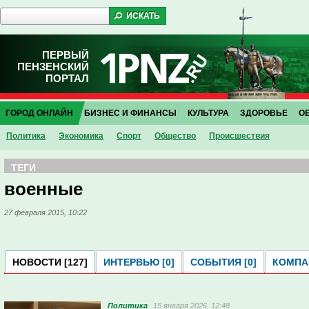
ПЕРВЫЙ
ПЕНЗЕНСКИЙ
ПОРТАЛ
ГОРОД ОНЛАЙН
БИЗНЕС И ФИНАНСЫ
КУЛЬТУРА
ЗДОРОВЬЕ
О
Политика
Экономика
Спорт
Общество
Проиcшествия
ТЕГИ
военные
27 февраля 2015, 10:22
НОВОСТИ [127]
ИНТЕРВЬЮ [0]
СОБЫТИЯ [0]
КОМПАН
Политика
15 января 2026, 12:48