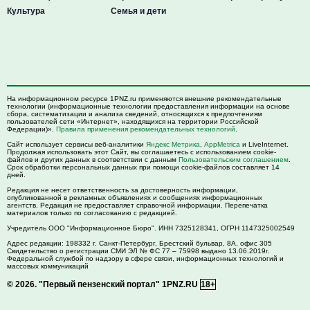
Культура
Семья и дети
На информационном ресурсе 1PNZ.ru применяются внешние рекомендательные
технологии (информационные технологии предоставления информации на основе
сбора, систематизации и анализа сведений, относящихся к предпочтениям
пользователей сети «Интернет», находящихся на территории Российской
Федерации)».
Правила применения рекомендательных технологий
.
Сайт использует сервисы веб-аналитики
Яндекс Метрика
,
AppMetrica
и LiveInternet.
Продолжая использовать этот Сайт, вы соглашаетесь с использованием cookie-
файлов и других данных в соответствии с данным
Пользовательским соглашением
.
Срок обработки персональных данных при помощи cookie-файлов составляет 14
дней.
Редакция не несет ответственность за достоверность информации,
опубликованной в рекламных объявлениях и сообщениях информационных
агентств. Редакция не предоставляет справочной информации. Перепечатка
материалов только по согласованию с редакцией.
Учредитель ООО "Информационное Бюро". ИНН 7325128341, ОГРН 1147325002549
Адрес редакции:
198332
г. Санкт-Петербург,
Брестский бульвар, 8А, офис 305
Свидетельство о регистрации СМИ ЭЛ № ФС 77 – 75998 выдано 13.06.2019г.
Федеральной службой по надзору в сфере связи, информационных технологий и
массовых коммуникаций
© 2026.
"Первый пензенский портал" 1PNZ.RU
18+