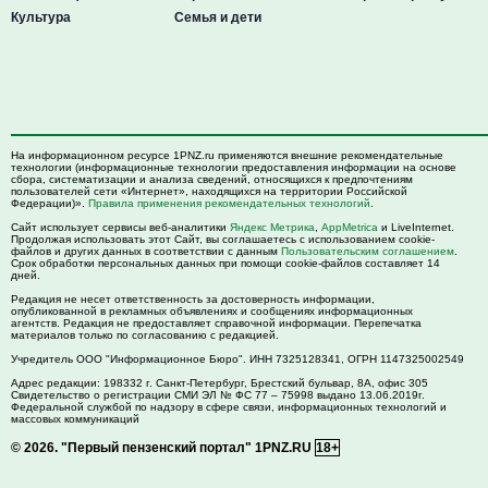
Культура
Семья и дети
На информационном ресурсе 1PNZ.ru применяются внешние рекомендательные
технологии (информационные технологии предоставления информации на основе
сбора, систематизации и анализа сведений, относящихся к предпочтениям
пользователей сети «Интернет», находящихся на территории Российской
Федерации)».
Правила применения рекомендательных технологий
.
Сайт использует сервисы веб-аналитики
Яндекс Метрика
,
AppMetrica
и LiveInternet.
Продолжая использовать этот Сайт, вы соглашаетесь с использованием cookie-
файлов и других данных в соответствии с данным
Пользовательским соглашением
.
Срок обработки персональных данных при помощи cookie-файлов составляет 14
дней.
Редакция не несет ответственность за достоверность информации,
опубликованной в рекламных объявлениях и сообщениях информационных
агентств. Редакция не предоставляет справочной информации. Перепечатка
материалов только по согласованию с редакцией.
Учредитель ООО "Информационное Бюро". ИНН 7325128341, ОГРН 1147325002549
Адрес редакции:
198332
г. Санкт-Петербург,
Брестский бульвар, 8А, офис 305
Свидетельство о регистрации СМИ ЭЛ № ФС 77 – 75998 выдано 13.06.2019г.
Федеральной службой по надзору в сфере связи, информационных технологий и
массовых коммуникаций
© 2026.
"Первый пензенский портал" 1PNZ.RU
18+