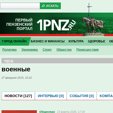
ПЕРВЫЙ
ПЕНЗЕНСКИЙ
ПОРТАЛ
ГОРОД ОНЛАЙН
БИЗНЕС И ФИНАНСЫ
КУЛЬТУРА
ЗДОРОВЬЕ
О
Политика
Экономика
Спорт
Общество
Проиcшествия
ТЕГИ
военные
27 февраля 2015, 10:22
НОВОСТИ [127]
ИНТЕРВЬЮ [0]
СОБЫТИЯ [0]
КОМПАН
Общество
13 марта 2026, 17:30