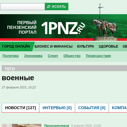
ПЕРВЫЙ
ПЕНЗЕНСКИЙ
ПОРТАЛ
ГОРОД ОНЛАЙН
БИЗНЕС И ФИНАНСЫ
КУЛЬТУРА
ЗДОРОВЬЕ
О
Политика
Экономика
Спорт
Общество
Проиcшествия
ТЕГИ
военные
27 февраля 2015, 10:22
НОВОСТИ [127]
ИНТЕРВЬЮ [0]
СОБЫТИЯ [0]
КОМПАН
Проиcшествия
9 апреля 2026, 13:00