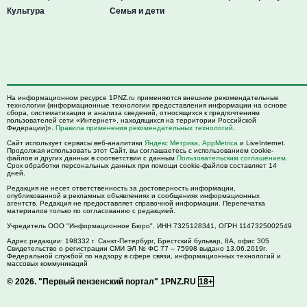
Культура
Семья и дети
На информационном ресурсе 1PNZ.ru применяются внешние рекомендательные
технологии (информационные технологии предоставления информации на основе
сбора, систематизации и анализа сведений, относящихся к предпочтениям
пользователей сети «Интернет», находящихся на территории Российской
Федерации)».
Правила применения рекомендательных технологий
.
Сайт использует сервисы веб-аналитики
Яндекс Метрика
,
AppMetrica
и LiveInternet.
Продолжая использовать этот Сайт, вы соглашаетесь с использованием cookie-
файлов и других данных в соответствии с данным
Пользовательским соглашением
.
Срок обработки персональных данных при помощи cookie-файлов составляет 14
дней.
Редакция не несет ответственность за достоверность информации,
опубликованной в рекламных объявлениях и сообщениях информационных
агентств. Редакция не предоставляет справочной информации. Перепечатка
материалов только по согласованию с редакцией.
Учредитель ООО "Информационное Бюро". ИНН 7325128341, ОГРН 1147325002549
Адрес редакции:
198332
г. Санкт-Петербург,
Брестский бульвар, 8А, офис 305
Свидетельство о регистрации СМИ ЭЛ № ФС 77 – 75998 выдано 13.06.2019г.
Федеральной службой по надзору в сфере связи, информационных технологий и
массовых коммуникаций
© 2026.
"Первый пензенский портал" 1PNZ.RU
18+