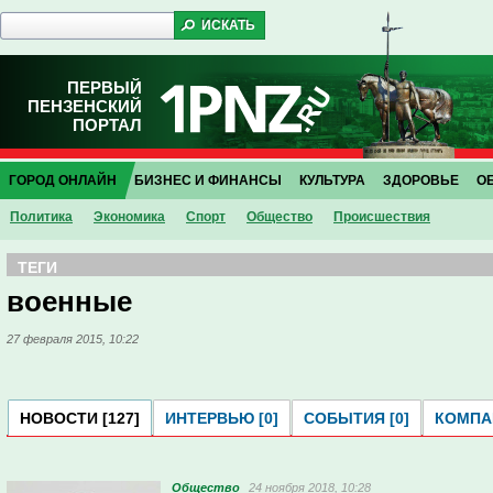
ПЕРВЫЙ
ПЕНЗЕНСКИЙ
ПОРТАЛ
ГОРОД ОНЛАЙН
БИЗНЕС И ФИНАНСЫ
КУЛЬТУРА
ЗДОРОВЬЕ
О
Политика
Экономика
Спорт
Общество
Проиcшествия
ТЕГИ
военные
27 февраля 2015, 10:22
НОВОСТИ [127]
ИНТЕРВЬЮ [0]
СОБЫТИЯ [0]
КОМПАН
Общество
24 ноября 2018, 10:28