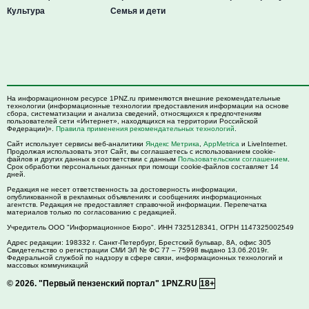
Культура
Семья и дети
На информационном ресурсе 1PNZ.ru применяются внешние рекомендательные
технологии (информационные технологии предоставления информации на основе
сбора, систематизации и анализа сведений, относящихся к предпочтениям
пользователей сети «Интернет», находящихся на территории Российской
Федерации)».
Правила применения рекомендательных технологий
.
Сайт использует сервисы веб-аналитики
Яндекс Метрика
,
AppMetrica
и LiveInternet.
Продолжая использовать этот Сайт, вы соглашаетесь с использованием cookie-
файлов и других данных в соответствии с данным
Пользовательским соглашением
.
Срок обработки персональных данных при помощи cookie-файлов составляет 14
дней.
Редакция не несет ответственность за достоверность информации,
опубликованной в рекламных объявлениях и сообщениях информационных
агентств. Редакция не предоставляет справочной информации. Перепечатка
материалов только по согласованию с редакцией.
Учредитель ООО "Информационное Бюро". ИНН 7325128341, ОГРН 1147325002549
Адрес редакции:
198332
г. Санкт-Петербург,
Брестский бульвар, 8А, офис 305
Свидетельство о регистрации СМИ ЭЛ № ФС 77 – 75998 выдано 13.06.2019г.
Федеральной службой по надзору в сфере связи, информационных технологий и
массовых коммуникаций
© 2026.
"Первый пензенский портал" 1PNZ.RU
18+